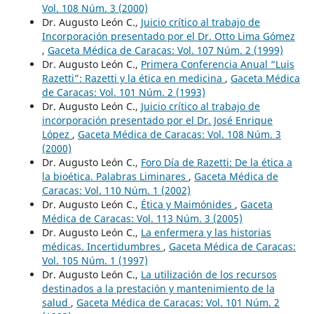
Vol. 108 Núm. 3 (2000)
Dr. Augusto León C.,
Juicio crítico al trabajo de
Incorporación presentado por el Dr. Otto Lima Gómez
,
Gaceta Médica de Caracas: Vol. 107 Núm. 2 (1999)
Dr. Augusto León C.,
Primera Conferencia Anual “Luis
Razetti”: Razetti y la ética en medicina
,
Gaceta Médica
de Caracas: Vol. 101 Núm. 2 (1993)
Dr. Augusto León C.,
Juicio crítico al trabajo de
incorporación presentado por el Dr. José Enrique
López
,
Gaceta Médica de Caracas: Vol. 108 Núm. 3
(2000)
Dr. Augusto León C.,
Foro Día de Razetti: De la ética a
la bioética. Palabras Liminares
,
Gaceta Médica de
Caracas: Vol. 110 Núm. 1 (2002)
Dr. Augusto León C.,
Ética y Maimónides
,
Gaceta
Médica de Caracas: Vol. 113 Núm. 3 (2005)
Dr. Augusto León C.,
La enfermera y las historias
médicas. Incertidumbres
,
Gaceta Médica de Caracas:
Vol. 105 Núm. 1 (1997)
Dr. Augusto León C.,
La utilización de los recursos
destinados a la prestación y mantenimiento de la
salud
,
Gaceta Médica de Caracas: Vol. 101 Núm. 2