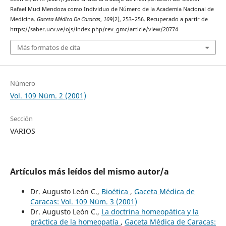
Rafael Muci Mendoza como Individuo de Número de la Academia Nacional de
Medicina.
Gaceta Médica De Caracas
,
109
(2), 253–256. Recuperado a partir de
https://saber.ucv.ve/ojs/index.php/rev_gmc/article/view/20774
Más formatos de cita
Número
Vol. 109 Núm. 2 (2001)
Sección
VARIOS
Artículos más leídos del mismo autor/a
Dr. Augusto León C.,
Bioética
,
Gaceta Médica de
Caracas: Vol. 109 Núm. 3 (2001)
Dr. Augusto León C.,
La doctrina homeopática y la
práctica de la homeopatía
,
Gaceta Médica de Caracas: