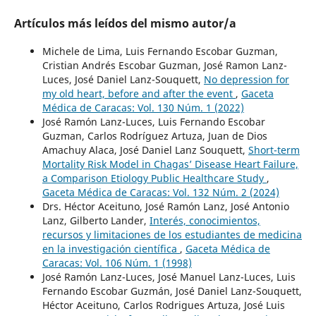
Artículos más leídos del mismo autor/a
Michele de Lima, Luis Fernando Escobar Guzman,
Cristian Andrés Escobar Guzman, José Ramon Lanz-
Luces, José Daniel Lanz-Souquett,
No depression for
my old heart, before and after the event
,
Gaceta
Médica de Caracas: Vol. 130 Núm. 1 (2022)
José Ramón Lanz-Luces, Luis Fernando Escobar
Guzman, Carlos Rodríguez Artuza, Juan de Dios
Amachuy Alaca, José Daniel Lanz Souquett,
Short-term
Mortality Risk Model in Chagas’ Disease Heart Failure,
a Comparison Etiology Public Healthcare Study
,
Gaceta Médica de Caracas: Vol. 132 Núm. 2 (2024)
Drs. Héctor Aceituno, José Ramón Lanz, José Antonio
Lanz, Gilberto Lander,
Interés, conocimientos,
recursos y limitaciones de los estudiantes de medicina
en la investigación científica
,
Gaceta Médica de
Caracas: Vol. 106 Núm. 1 (1998)
José Ramón Lanz-Luces, José Manuel Lanz-Luces, Luis
Fernando Escobar Guzmán, José Daniel Lanz-Souquett,
Héctor Aceituno, Carlos Rodrigues Artuza, José Luis