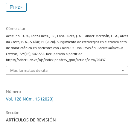
PDF
Cómo citar
Aceituno, D. H., Lanz-Luces, J. R., Lanz-Luces, J. A., Lander Merchán, G. A., Alves
da Costa, F. A., & Díaz, H. (2020). Surgimiento de estrategias en el tratamiento
de dolor crónico en pacientes con Covid-19. Una Revisión.
Gaceta Médica De
Caracas
,
128
(1S), S42-S52. Recuperado a partir de
https://saber.ucv.ve/ojs/index.php/rev_gmc/article/view/20437
Más formatos de cita
Número
Vol. 128 Núm. 1S (2020)
Sección
ARTÍCULOS DE REVISIÓN