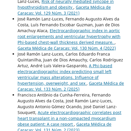
Lanz-Luces,
Risk of neurally mediated syncope in
hypothyroidism and obesity
,
Gaceta Médica de
Caracas: Vol. 129 Núm. 3 (2021)
José Ramón Lanz-Luces, Fernando Augusto Alves da
Costa, Luís Fernando Escobar Guzman, Juan de Dios
Amachuy Alaca,
Electrocardiographic index in aortic
root enlargements and ventricular hypertrophy with
Phi-based chest-wall thickness derived measure.
,
Gaceta Médica de Caracas: Vol. 130 Núm. 4 (2022)
José Ramón Lanz-Luces, Carlos Eduardo Franca
Quintanilha, Juan de Dios Amauchy, Carlos Rodríguez
Artuz, André Luís Valera-Gasparoto,
A Phi-based
electrocardiographic index predicting small left
ventricular mass alterations. Influence of
hypertension, overweight, and sex
,
Gaceta Médica de
Caracas: Vol. 133 Núm. 2 (2025)
Francisco Antônio da Cunha-Ferreira, Fernando
Augusto Alves da Costa, José Ramón Lanz-Luces,
Augusto Antonio Gómez Ocando, José Daniel Lanz-
Souquett,
Acute electrocardiographic correlates post
heart transplant in a non-compacted myocardium
obese patient: A case report
,
Gaceta Médica de
Caracas: Vol. 131 Núm. 2 (2023)