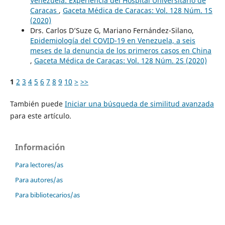
Venezuela: Experiencia del Hospital Universitario de
Caracas
,
Gaceta Médica de Caracas: Vol. 128 Núm. 1S
(2020)
Drs. Carlos D’Suze G, Mariano Fernández-Silano,
Epidemiología del COVID-19 en Venezuela, a seis
meses de la denuncia de los primeros casos en China
,
Gaceta Médica de Caracas: Vol. 128 Núm. 2S (2020)
1
2
3
4
5
6
7
8
9
10
>
>>
También puede
Iniciar una búsqueda de similitud avanzada
para este artículo.
Información
Para lectores/as
Para autores/as
Para bibliotecarios/as