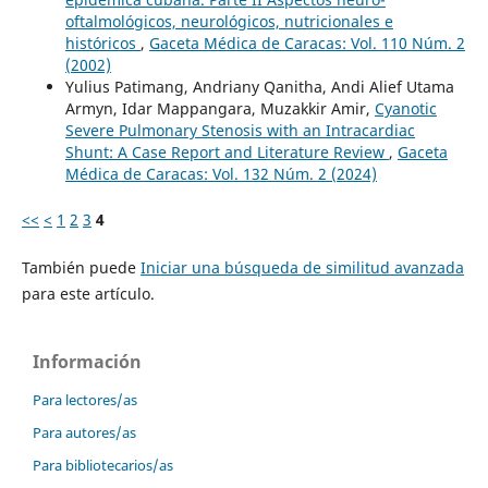
oftalmológicos, neurológicos, nutricionales e
históricos
,
Gaceta Médica de Caracas: Vol. 110 Núm. 2
(2002)
Yulius Patimang, Andriany Qanitha, Andi Alief Utama
Armyn, Idar Mappangara, Muzakkir Amir,
Cyanotic
Severe Pulmonary Stenosis with an Intracardiac
Shunt: A Case Report and Literature Review
,
Gaceta
Médica de Caracas: Vol. 132 Núm. 2 (2024)
<<
<
1
2
3
4
También puede
Iniciar una búsqueda de similitud avanzada
para este artículo.
Información
Para lectores/as
Para autores/as
Para bibliotecarios/as