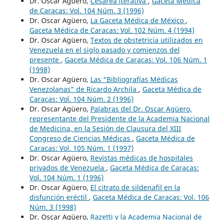
Dr. Oscar Agüero,
Cesárea iterativa
,
Gaceta Médica
de Caracas: Vol. 104 Núm. 3 (1996)
Dr. Oscar Agüero,
La Gaceta Médica de México
,
Gaceta Médica de Caracas: Vol. 102 Núm. 4 (1994)
Dr. Oscar Agüero,
Textos de obstetricia utilizados en
Venezuela en el siglo pasado y comienzos del
presente
,
Gaceta Médica de Caracas: Vol. 106 Núm. 1
(1998)
Dr. Oscar Agüero,
Las “Bibliografías Médicas
Venezolanas” de Ricardo Archila
,
Gaceta Médica de
Caracas: Vol. 104 Núm. 2 (1996)
Dr. Oscar Agüero,
Palabras del Dr. Oscar Agüero,
representante del Presidente de la Academia Nacional
de Medicina, en la Sesión de Clausura del XIII
Congreso de Ciencias Médicas
,
Gaceta Médica de
Caracas: Vol. 105 Núm. 1 (1997)
Dr. Oscar Agüero,
Revistas médicas de hospitales
privados de Venezuela
,
Gaceta Médica de Caracas:
Vol. 104 Núm. 1 (1996)
Dr. Oscar Agüero,
El citrato de sildenafil en la
disfunción eréctil
,
Gaceta Médica de Caracas: Vol. 106
Núm. 3 (1998)
Dr. Oscar Agüero,
Razetti y la Academia Nacional de