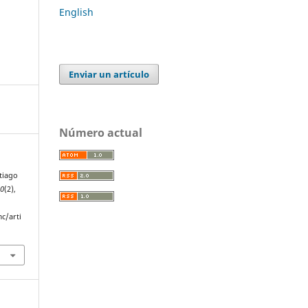
English
Enviar un artículo
Número actual
tiago
10
(2),
c/arti