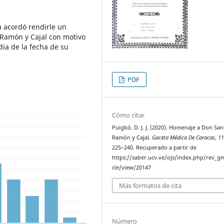
 acordó rendirle un
 Ramón y Cajal con motivo
ia de la fecha de su
PDF
Cómo citar
Puigbó, D. J. J. (2020). Homenaje a Don San
Ramón y Cajal.
Gaceta Médica De Caracas
,
1
225–240. Recuperado a partir de
https://saber.ucv.ve/ojs/index.php/rev_gm
cle/view/20147
Más formatos de cita
Número