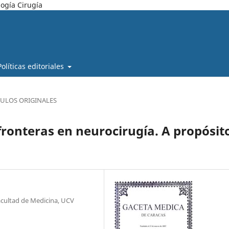
ogía Cirugía
Políticas editoriales
CULOS ORIGINALES
ronteras en neurocirugía. A propósit
Facultad de Medicina, UCV