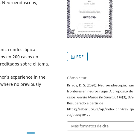
s, Neuroendoscopy,
écnica endoscópica
cos en 200 casos en
PDF
reditados sobre el tema.
hor ́s experience in the
Cómo citar
 where no previously
Krivoy, D. S. (2020). Neuroendoscopia: nu
fronteras en neurocirugía. A propósito de
casos.
Gaceta Médica De Caracas
,
110
(3), 37
Recuperado a partir de
https://saber.ucv.ve/ojs/index.php/rev_gm
cle/view/20122
Más formatos de cita