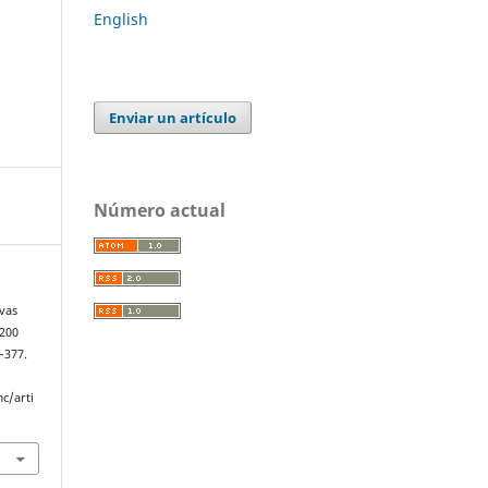
English
Enviar un artículo
Número actual
evas
 200
2–377.
c/arti