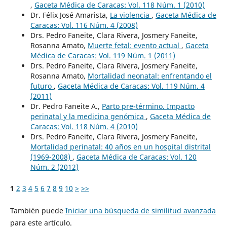
,
Gaceta Médica de Caracas: Vol. 118 Núm. 1 (2010)
Dr. Félix José Amarista,
La violencia
,
Gaceta Médica de
Caracas: Vol. 116 Núm. 4 (2008)
Drs. Pedro Faneite, Clara Rivera, Josmery Faneite,
Rosanna Amato,
Muerte fetal: evento actual
,
Gaceta
Médica de Caracas: Vol. 119 Núm. 1 (2011)
Drs. Pedro Faneite, Clara Rivera, Josmery Faneite,
Rosanna Amato,
Mortalidad neonatal: enfrentando el
futuro
,
Gaceta Médica de Caracas: Vol. 119 Núm. 4
(2011)
Dr. Pedro Faneite A.,
Parto pre-término. Impacto
perinatal y la medicina genómica
,
Gaceta Médica de
Caracas: Vol. 118 Núm. 4 (2010)
Drs. Pedro Faneite, Clara Rivera, Josmery Faneite,
Mortalidad perinatal: 40 años en un hospital distrital
(1969-2008)
,
Gaceta Médica de Caracas: Vol. 120
Núm. 2 (2012)
1
2
3
4
5
6
7
8
9
10
>
>>
También puede
Iniciar una búsqueda de similitud avanzada
para este artículo.