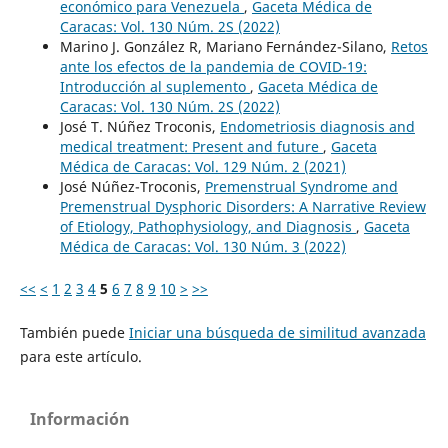
económico para Venezuela
,
Gaceta Médica de
Caracas: Vol. 130 Núm. 2S (2022)
Marino J. González R, Mariano Fernández-Silano,
Retos
ante los efectos de la pandemia de COVID-19:
Introducción al suplemento
,
Gaceta Médica de
Caracas: Vol. 130 Núm. 2S (2022)
José T. Núñez Troconis,
Endometriosis diagnosis and
medical treatment: Present and future
,
Gaceta
Médica de Caracas: Vol. 129 Núm. 2 (2021)
José Núñez-Troconis,
Premenstrual Syndrome and
Premenstrual Dysphoric Disorders: A Narrative Review
of Etiology, Pathophysiology, and Diagnosis
,
Gaceta
Médica de Caracas: Vol. 130 Núm. 3 (2022)
<<
<
1
2
3
4
5
6
7
8
9
10
>
>>
También puede
Iniciar una búsqueda de similitud avanzada
para este artículo.
Información