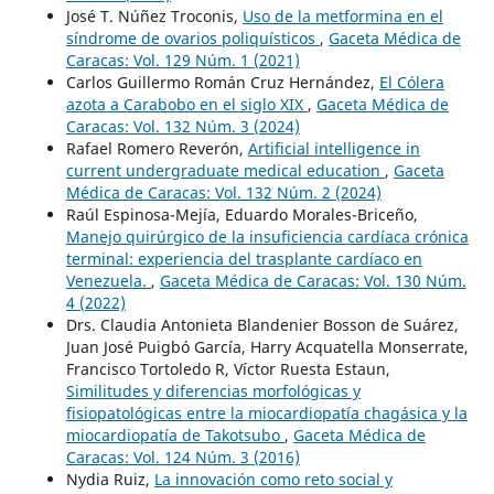
José T. Núñez Troconis,
Uso de la metformina en el
síndrome de ovarios poliquísticos
,
Gaceta Médica de
Caracas: Vol. 129 Núm. 1 (2021)
Carlos Guillermo Román Cruz Hernández,
El Cólera
azota a Carabobo en el siglo XIX
,
Gaceta Médica de
Caracas: Vol. 132 Núm. 3 (2024)
Rafael Romero Reverón,
Artificial intelligence in
current undergraduate medical education
,
Gaceta
Médica de Caracas: Vol. 132 Núm. 2 (2024)
Raúl Espinosa-Mejía, Eduardo Morales-Briceño,
Manejo quirúrgico de la insuficiencia cardíaca crónica
terminal: experiencia del trasplante cardíaco en
Venezuela.
,
Gaceta Médica de Caracas: Vol. 130 Núm.
4 (2022)
Drs. Claudia Antonieta Blandenier Bosson de Suárez,
Juan José Puigbó García, Harry Acquatella Monserrate,
Francisco Tortoledo R, Víctor Ruesta Estaun,
Similitudes y diferencias morfológicas y
fisiopatológicas entre la miocardiopatía chagásica y la
miocardiopatía de Takotsubo
,
Gaceta Médica de
Caracas: Vol. 124 Núm. 3 (2016)
Nydia Ruiz,
La innovación como reto social y