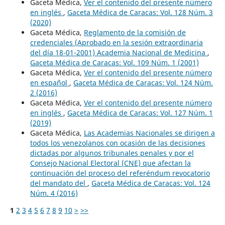
Gaceta Médica,
Ver el contenido del presente número
en inglés
,
Gaceta Médica de Caracas: Vol. 128 Núm. 3
(2020)
Gaceta Médica,
Reglamento de la comisión de
credenciales (Aprobado en la sesión extraordinaria
del día 18-01-2001) Academia Nacional de Medicina
,
Gaceta Médica de Caracas: Vol. 109 Núm. 1 (2001)
Gaceta Médica,
Ver el contenido del presente número
en español
,
Gaceta Médica de Caracas: Vol. 124 Núm.
2 (2016)
Gaceta Médica,
Ver el contenido del presente número
en inglés
,
Gaceta Médica de Caracas: Vol. 127 Núm. 1
(2019)
Gaceta Médica,
Las Academias Nacionales se dirigen a
todos los venezolanos con ocasión de las decisiones
dictadas por algunos tribunales penales y por el
Consejo Nacional Electoral (CNE) que afectan la
continuación del proceso del referéndum revocatorio
del mandato del
,
Gaceta Médica de Caracas: Vol. 124
Núm. 4 (2016)
1
2
3
4
5
6
7
8
9
10
>
>>