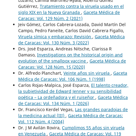
Lozano, Camila Martínez-Ayala, Alberto Gómez
Gutiérrez,
Tratamiento contra la viruela usado en el
siglo XIX en la Nueva Granada
,
Gaceta Médica de
Caracas: Vol. 129 Núm. 2 (2021)
Jeiv Gómez, Carlos Cabrera-Lozada, David Martín Del
Campo, Pedro Faneite, Carlos David Cabrera Figallo,
Viruela símica y embarazo: Revisión
,
Gaceta Médica
de Caracas: Vol. 130 Núm. 3 (2022)
Drs. José Esparza, Andreas Nitsche, Clarissa R
Damaso,
Investigations on the historical origin and
evolution of the smallpox vaccine
,
Gaceta Médica de
Caracas: Vol. 128 Núm. 1S (2020)
Dr. Alfredo Planchart,
Veinte años sin viruela
,
Gaceta
Médica de Caracas: Vol. 106 Núm. 1 (1998)
Carlos Rojas-Malpica, José Esparza,
El talento creador,
la subjetividad de Edward Jenner y su sensibilidad
poética – La ordeñadora y el ruiseñor
,
Gaceta Médica
de Caracas: Vol. 134 Núm. 1 (2026)
Dr. Francisco Kerdel Vegas,
Las grandes paradojas de
la medicina actual (III)
,
Gaceta Médica de Caracas:
Vol. 112 Núm. 4 (2004)
Dr. J M Avilán Rovira,
Cumplimos 55 años sin viruela
en Venezuela
,
Gaceta Médica de Caracas: Vol. 119