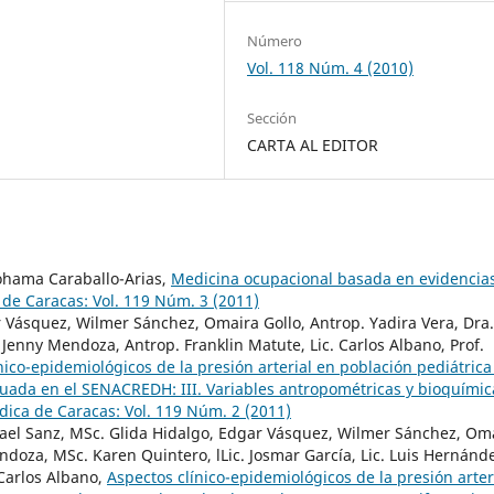
Número
Vol. 118 Núm. 4 (2010)
Sección
CARTA AL EDITOR
Yohama Caraballo-Arias,
Medicina ocupacional basada en evidencias
de Caracas: Vol. 119 Núm. 3 (2011)
r Vásquez, Wilmer Sánchez, Omaira Gollo, Antrop. Yadira Vera, Dra.
. Jenny Mendoza, Antrop. Franklin Matute, Lic. Carlos Albano, Prof.
nico-epidemiológicos de la presión arterial en población pediátrica
luada en el SENACREDH: III. Variables antropométricas y bioquímic
ica de Caracas: Vol. 119 Núm. 2 (2011)
Rafael Sanz, MSc. Glida Hidalgo, Edgar Vásquez, Wilmer Sánchez, Om
endoza, MSc. Karen Quintero, lLic. Josmar García, Lic. Luis Hernánd
 Carlos Albano,
Aspectos clínico-epidemiológicos de la presión arter