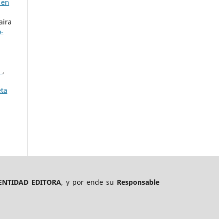
 en
aira
o-
l
,
ta
ENTIDAD EDITORA
, y por ende su
Responsable