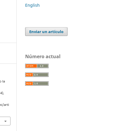
English
Enviar un artículo
Número actual
o la
(4),
c/arti