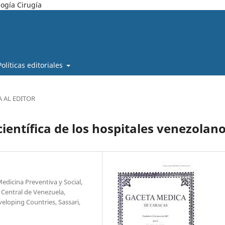
ogía Cirugía
Políticas editoriales
 AL EDITOR
ientífica de los hospitales venezolan
edicina Preventiva y Social,
 Central de Venezuela,
veloping Countries, Sassari,