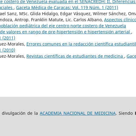
rte costero de Venezuela evaluada en el SENACREDH: II. Diferencias
ociales
,
Gaceta Médica de Caracas: Vol. 119 Núm. 1 (2011)
Rafael Sanz, MSc. Glida Hidalgo, Edgar Vásquez, Wilmer Sánchez, Om
endoza, Antrop. Franklin Matute, Lic. Carlos Albano,
Aspectos clínic
población pediátrica del eje centro norte costero de Venezuela
de valores en rango de pre-hipertensión e hipertensión arterial
,
1 (2011)
íguez-Morales,
Errores comunes en la redacción científica estudianti
1 (2010)
íguez-Morales,
Revistas científicas de estudiantes de medicina
,
Gace
e divulgación de la
ACADEMIA NACIONAL DE MEDICINA
. Siendo