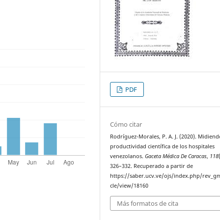
PDF
Cómo citar
Rodríguez-Morales, P. A. J. (2020). Midiend
productividad científica de los hospitales
venezolanos.
Gaceta Médica De Caracas
,
118
326–332. Recuperado a partir de
https://saber.ucv.ve/ojs/index.php/rev_gm
cle/view/18160
Más formatos de cita