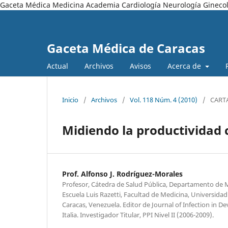
Gaceta Médica Medicina Academia Cardiología Neurología Ginecol
Gaceta Médica de Caracas
Actual
Archivos
Avisos
Acerca de
Inicio
/
Archivos
/
Vol. 118 Núm. 4 (2010)
/
CARTA
Midiendo la productividad c
Prof. Alfonso J. Rodríguez-Morales
Profesor, Cátedra de Salud Pública, Departamento de M
Escuela Luis Razetti, Facultad de Medicina, Universidad
Caracas, Venezuela. Editor de Journal of Infection in De
Italia. Investigador Titular, PPI Nivel II (2006-2009).