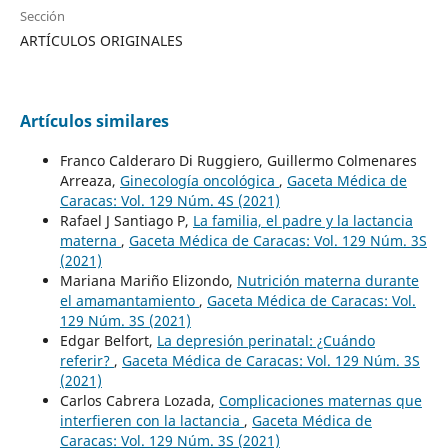
Sección
ARTÍCULOS ORIGINALES
Artículos similares
Franco Calderaro Di Ruggiero, Guillermo Colmenares
Arreaza,
Ginecología oncológica
,
Gaceta Médica de
Caracas: Vol. 129 Núm. 4S (2021)
Rafael J Santiago P,
La familia, el padre y la lactancia
materna
,
Gaceta Médica de Caracas: Vol. 129 Núm. 3S
(2021)
Mariana Mariño Elizondo,
Nutrición materna durante
el amamantamiento
,
Gaceta Médica de Caracas: Vol.
129 Núm. 3S (2021)
Edgar Belfort,
La depresión perinatal: ¿Cuándo
referir?
,
Gaceta Médica de Caracas: Vol. 129 Núm. 3S
(2021)
Carlos Cabrera Lozada,
Complicaciones maternas que
interfieren con la lactancia
,
Gaceta Médica de
Caracas: Vol. 129 Núm. 3S (2021)