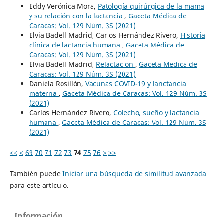
Eddy Verónica Mora,
Patología quirúrgica de la mama
y su relación con la lactancia
,
Gaceta Médica de
Caracas: Vol. 129 Núm. 3S (2021)
Elvia Badell Madrid, Carlos Hernández Rivero,
Historia
clínica de lactancia humana
,
Gaceta Médica de
Caracas: Vol. 129 Núm. 3S (2021)
Elvia Badell Madrid,
Relactación
,
Gaceta Médica de
Caracas: Vol. 129 Núm. 3S (2021)
Daniela Rosillón,
Vacunas COVID-19 y lanctancia
materna
,
Gaceta Médica de Caracas: Vol. 129 Núm. 3S
(2021)
Carlos Hernández Rivero,
Colecho, sueño y lactancia
humana
,
Gaceta Médica de Caracas: Vol. 129 Núm. 3S
(2021)
<<
<
69
70
71
72
73
74
75
76
>
>>
También puede
Iniciar una búsqueda de similitud avanzada
para este artículo.
Información