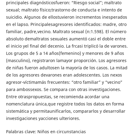
principales diagnósticosfueron: “Riesgo social”; maltrato
sexual; maltrato físico;trastorno de conducta e intento de
suicidio. Algunos de ellostuvieron incrementos inesperados
en el lapso. Principalesagresores identificados: madre, otro
familiar, padre,vecino. Maltrato sexual (n:1.598). El número
absoluto demaltratos sexuales aumentó casi el doble entre
el inicio yel final del decenio. La frcasi triplicó la de varones.
Los grupos de 5 a 14 años(femenino) y menores de 9 años
(masculino), registraron lamayor proporción. Los agresores
de niñas fueron adultosen la mayoría de los casos. La mitad
de los agresores devarones eran adolescentes. Los nexos
agresor-víctimamás frecuentes: “otro familiar” y “vecino”
para ambossexos. Se compara con otras investigaciones.
Entre otraspropuestas, se recomienda acordar una
nomenclatura única,que registre todos los datos en forma
sistemática y permitaunificarlos, compararlos y desarrollar
investigaciones yacciones ulteriores.
Palabras clave: Niños en circunstancias