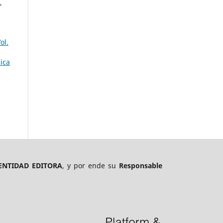
,
ol.
ica
ENTIDAD EDITORA
, y por ende su
Responsable