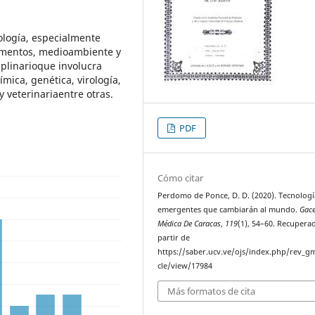
iología, especialmente
limentos, medioambiente y
plinarioque involucra
ímica, genética, virología,
y veterinariaentre otras.
PDF
Cómo citar
Perdomo de Ponce, D. D. (2020). Tecnologí
emergentes que cambiarán al mundo.
Gac
Médica De Caracas
,
119
(1), 54–60. Recupera
partir de
https://saber.ucv.ve/ojs/index.php/rev_gm
cle/view/17984
Más formatos de cita