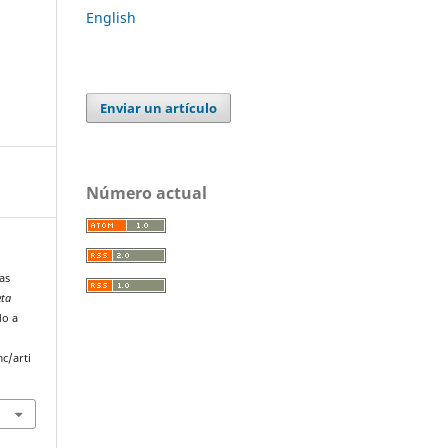
English
Enviar un artículo
Número actual
as
eta
do a
c/arti