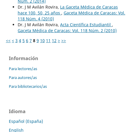
Núm. 2 (2014)
Dr. J M Avilán Rovira,
La Gaceta Médica de Caracas
hace 100, 50, 25 años
,
Gaceta Médica de Caracas: Vol.
118 Núm. 4 (2010)
Dr. J M Avilán Rovira,
Acta Científica Estudiantil
,
Gaceta Médica de Caracas: Vol. 118 Núm. 2 (2010)
<<
<
3
4
5
6
7
8
9
10
11
12
>
>>
Información
Para lectores/as
Para autores/as
Para bibliotecarios/as
Idioma
Español (España)
English