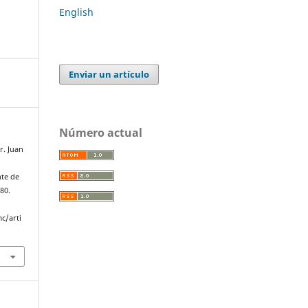
English
Enviar un artículo
Número actual
r. Juan
nte de
–80.
c/arti