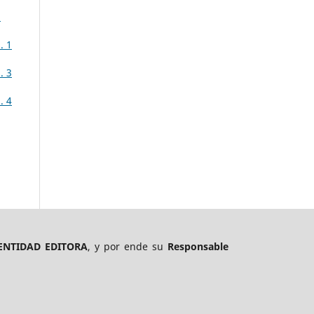
.
. 1
. 3
. 4
ENTIDAD EDITORA
, y por ende su
Responsable