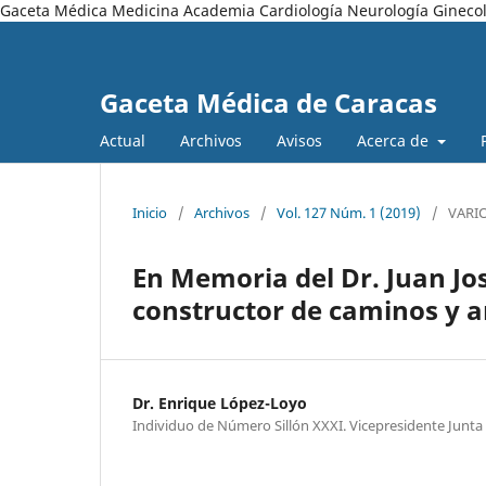
Gaceta Médica Medicina Academia Cardiología Neurología Ginecol
Gaceta Médica de Caracas
Actual
Archivos
Avisos
Acerca de
Inicio
/
Archivos
/
Vol. 127 Núm. 1 (2019)
/
VARI
En Memoria del Dr. Juan Jo
constructor de caminos y 
Dr. Enrique López-Loyo
Individuo de Número Sillón XXXI. Vicepresidente Junta