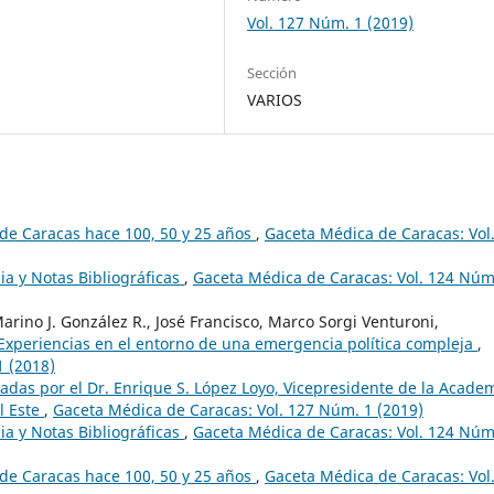
Vol. 127 Núm. 1 (2019)
Sección
VARIOS
de Caracas hace 100, 50 y 25 años
,
Gaceta Médica de Caracas: Vol
ia y Notas Bibliográficas
,
Gaceta Médica de Caracas: Vol. 124 Núm
Marino J. González R., José Francisco, Marco Sorgi Venturoni,
) Experiencias en el entorno de una emergencia política compleja
,
1 (2018)
adas por el Dr. Enrique S. López Loyo, Vicepresidente de la Acade
l Este
,
Gaceta Médica de Caracas: Vol. 127 Núm. 1 (2019)
ia y Notas Bibliográficas
,
Gaceta Médica de Caracas: Vol. 124 Núm
de Caracas hace 100, 50 y 25 años
,
Gaceta Médica de Caracas: Vol