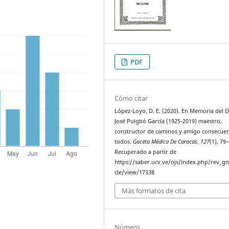
PDF
Cómo citar
López-Loyo, D. E. (2020). En Memoria del D
José Puigbó García (1925-2019) maestro,
constructor de caminos y amigo consecue
todos.
Gaceta Médica De Caracas
,
127
(1), 79
Recuperado a partir de
https://saber.ucv.ve/ojs/index.php/rev_gm
cle/view/17338
Más formatos de cita
Número