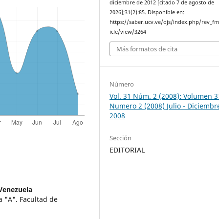
diciembre de 2012 [citado 7 de agosto de
2026];31(2):85. Disponible en:
https://saber.ucv.ve/ojs/index.php/rev_f
icle/view/3264
Más formatos de cita
Número
Vol. 31 Núm. 2 (2008): Volumen 3
Numero 2 (2008) Julio - Diciembr
2008
Sección
EDITORIAL
 Venezuela
a "A". Facultad de