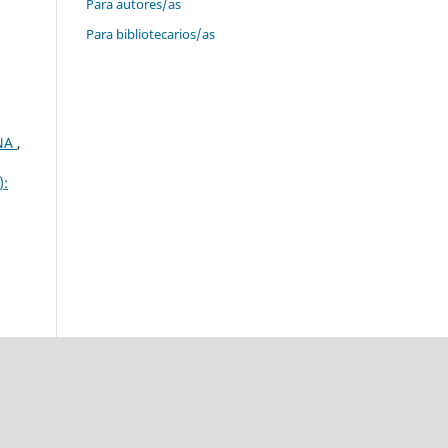
Para autores/as
Para bibliotecarios/as
INA
,
):