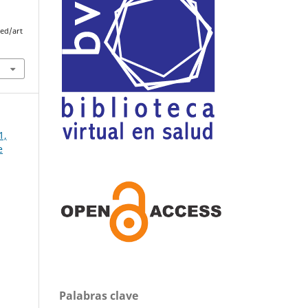
med/art
1,
e
Palabras clave