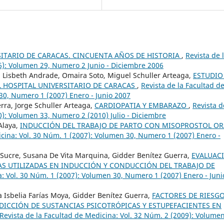
SITARIO DE CARACAS. CINCUENTA AÑOS DE HISTORIA
,
Revista de 
6): Volumen 29, Numero 2 Junio - Diciembre 2006
, Lisbeth Andrade, Omaira Soto, Miguel Schuller Arteaga,
ESTUDIO
L HOSPITAL UNIVERSITARIO DE CARACAS
,
Revista de la Facultad d
30, Numero 1 (2007) Enero - Junio 2007
rra, Jorge Schuller Arteaga,
CARDIOPATIA Y EMBARAZO
,
Revista d
0): Volumen 33, Numero 2 (2010) Julio - Diciembre
Alaya,
INDUCCIÓN DEL TRABAJO DE PARTO CON MISOPROSTOL OR
icina: Vol. 30 Núm. 1 (2007): Volumen 30, Numero 1 (2007) Enero -
Sucre, Susana De Vita Marquina, Gidder Benítez Guerra,
EVALUAC
AS UTILIZADAS EN INDUCCIÓN Y CONDUCCIÓN DEL TRABAJO DE
a: Vol. 30 Núm. 1 (2007): Volumen 30, Numero 1 (2007) Enero - Juni
 Isbelia Farías Moya, Gidder Benítez Guerra,
FACTORES DE RIESG
DICCIÓN DE SUSTANCIAS PSICOTRÓPICAS Y ESTUPEFACIENTES EN
Revista de la Facultad de Medicina: Vol. 32 Núm. 2 (2009): Volumen