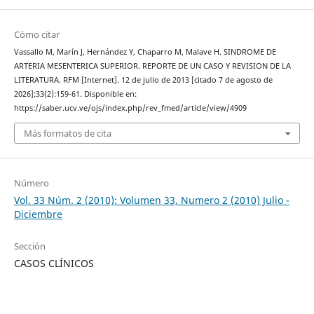
Cómo citar
Vassallo M, Marín J, Hernández Y, Chaparro M, Malave H. SINDROME DE
ARTERIA MESENTERICA SUPERIOR. REPORTE DE UN CASO Y REVISION DE LA
LITERATURA. RFM [Internet]. 12 de julio de 2013 [citado 7 de agosto de
2026];33(2):159-61. Disponible en:
https://saber.ucv.ve/ojs/index.php/rev_fmed/article/view/4909
Más formatos de cita
Número
Vol. 33 Núm. 2 (2010): Volumen 33, Numero 2 (2010) Julio -
Diciembre
Sección
CASOS CLÍNICOS