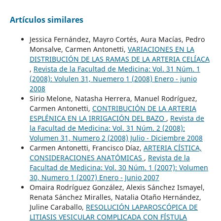
Artículos similares
Jessica Fernández, Mayro Cortés, Aura Macías, Pedro
Monsalve, Carmen Antonetti,
VARIACIONES EN LA
DISTRIBUCIÓN DE LAS RAMAS DE LA ARTERIA CELÍACA
,
Revista de la Facultad de Medicina: Vol. 31 Núm. 1
(2008): Volulen 31, Nuemero 1 (2008) Enero - junio
2008
Sirio Melone, Natasha Herrera, Manuel Rodríguez,
Carmen Antonetti,
CONTRIBUCIÓN DE LA ARTERIA
ESPLÉNICA EN LA IRRIGACIÓN DEL BAZO
,
Revista de
la Facultad de Medicina: Vol. 31 Núm. 2 (2008):
Volumen 31, Numero 2 (2008) Julio - Diciembre 2008
Carmen Antonetti, Francisco Díaz,
ARTERIA CÍSTICA,
CONSIDERACIONES ANATÓMICAS
,
Revista de la
Facultad de Medicina: Vol. 30 Núm. 1 (2007): Volumen
30, Numero 1 (2007) Enero - Junio 2007
Omaira Rodríguez González, Alexis Sánchez Ismayel,
Renata Sánchez Miralles, Natalia Otaño Hernández,
Juline Caraballo,
RESOLUCIÓN LAPAROSCÓPICA DE
LITIASIS VESICULAR COMPLICADA CON FÍSTULA