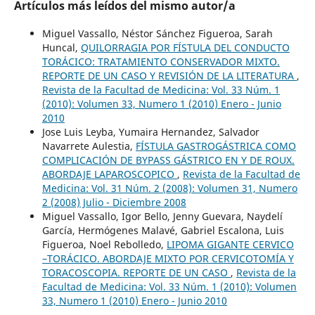
Artículos más leídos del mismo autor/a
Miguel Vassallo, Néstor Sánchez Figueroa, Sarah
Huncal,
QUILORRAGIA POR FÍSTULA DEL CONDUCTO
TORÁCICO: TRATAMIENTO CONSERVADOR MIXTO.
REPORTE DE UN CASO Y REVISIÓN DE LA LITERATURA
,
Revista de la Facultad de Medicina: Vol. 33 Núm. 1
(2010): Volumen 33, Numero 1 (2010) Enero - Junio
2010
Jose Luis Leyba, Yumaira Hernandez, Salvador
Navarrete Aulestia,
FÍSTULA GASTROGÁSTRICA COMO
COMPLICACIÓN DE BYPASS GÁSTRICO EN Y DE ROUX.
ABORDAJE LAPAROSCOPICO
,
Revista de la Facultad de
Medicina: Vol. 31 Núm. 2 (2008): Volumen 31, Numero
2 (2008) Julio - Diciembre 2008
Miguel Vassallo, Igor Bello, Jenny Guevara, Naydelí
García, Hermógenes Malavé, Gabriel Escalona, Luis
Figueroa, Noel Rebolledo,
LIPOMA GIGANTE CERVICO
–TORÁCICO. ABORDAJE MIXTO POR CERVICOTOMÍA Y
TORACOSCOPIA. REPORTE DE UN CASO
,
Revista de la
Facultad de Medicina: Vol. 33 Núm. 1 (2010): Volumen
33, Numero 1 (2010) Enero - Junio 2010