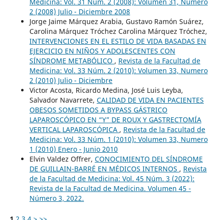
Medicina: Vol. 31 Núm. 2 (2008): Volumen 31, Numero
2 (2008) Julio - Diciembre 2008
Jorge Jaime Márquez Arabia, Gustavo Ramón Suárez,
Carolina Márquez Tróchez Carolina Márquez Tróchez,
INTERVENCIONES EN EL ESTILO DE VIDA BASADAS EN
EJERCICIO EN NIÑOS Y ADOLESCENTES CON
SÍNDROME METABÓLICO
,
Revista de la Facultad de
Medicina: Vol. 33 Núm. 2 (2010): Volumen 33, Numero
2 (2010) Julio - Diciembre
Victor Acosta, Ricardo Medina, José Luis Leyba,
Salvador Navarrete,
CALIDAD DE VIDA EN PACIENTES
OBESOS SOMETIDOS A BYPASS GÁSTRICO
LAPAROSCÓPICO EN “Y” DE ROUX Y GASTRECTOMÍA
VERTICAL LAPAROSCÓPICA
,
Revista de la Facultad de
Medicina: Vol. 33 Núm. 1 (2010): Volumen 33, Numero
1 (2010) Enero - Junio 2010
Elvin Valdez Offrer,
CONOCIMIENTO DEL SÍNDROME
DE GUILLAIN-BARRÉ EN MÉDICOS INTERNOS
,
Revista
de la Facultad de Medicina: Vol. 45 Núm. 3 (2022):
Revista de la Facultad de Medicina. Volumen 45 -
Número 3, 2022.
1
2
3
4
>
>>