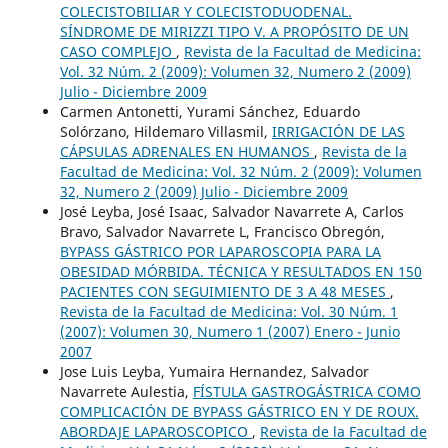
COLECISTOBILIAR Y COLECISTODUODENAL.
SÍNDROME DE MIRIZZI TIPO V. A PROPÓSITO DE UN
CASO COMPLEJO
,
Revista de la Facultad de Medicina:
Vol. 32 Núm. 2 (2009): Volumen 32, Numero 2 (2009)
Julio - Diciembre 2009
Carmen Antonetti, Yurami Sánchez, Eduardo
Solórzano, Hildemaro Villasmil,
IRRIGACIÓN DE LAS
CÁPSULAS ADRENALES EN HUMANOS
,
Revista de la
Facultad de Medicina: Vol. 32 Núm. 2 (2009): Volumen
32, Numero 2 (2009) Julio - Diciembre 2009
José Leyba, José Isaac, Salvador Navarrete A, Carlos
Bravo, Salvador Navarrete L, Francisco Obregón,
BYPASS GÁSTRICO POR LAPAROSCOPIA PARA LA
OBESIDAD MÓRBIDA. TÉCNICA Y RESULTADOS EN 150
PACIENTES CON SEGUIMIENTO DE 3 A 48 MESES
,
Revista de la Facultad de Medicina: Vol. 30 Núm. 1
(2007): Volumen 30, Numero 1 (2007) Enero - Junio
2007
Jose Luis Leyba, Yumaira Hernandez, Salvador
Navarrete Aulestia,
FÍSTULA GASTROGÁSTRICA COMO
COMPLICACIÓN DE BYPASS GÁSTRICO EN Y DE ROUX.
ABORDAJE LAPAROSCOPICO
,
Revista de la Facultad de