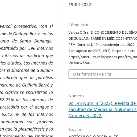
19-09-2022
Cómo citar
versal prospectivo, con el
Valdez Offrer E. CONOCIMIENTO DEL SÍ
ome de Guillain-Barré en los
DE GUILLAIN-BARRÉ EN MÉDICOS INTERNO
ónoma de Santo Domingo,
RFM [Internet]. 19 de septiembre de 2022 [
onstituido por 596 internos
7 de agosto de 2026];45(3). Disponible en:
 internos de medicina que
https://saber.ucv.ve/ojs/index.php/rev_f
les citados.
Los internos de
icle/view/24433
re el síndrome de Guillain-
Más formatos de cita
 afirma que la parálisis
índrome de Guillain-Barré y
a clásica se encuentran la
Número
 52.27% de los internos de
Vol. 45 Núm. 3 (2022): Revista de 
precedida por el dengue e
Facultad de Medicina. Volumen 4
El 62.12 % de los internos
Número 3, 2022.
romiograma son pruebas
n que la plasmaféresis y la
Sección
l tratamiento del síndrome
ARTÍCULOS ORIGINALES