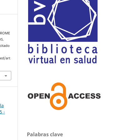
NDROME
S.
citado
med/art
la
5 -
Palabras clave