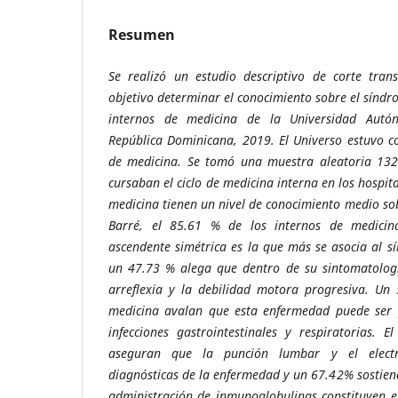
Resumen
Se realizó un estudio descriptivo de corte trans
objetivo determinar el conocimiento sobre el síndr
internos de medicina de la Universidad Aut
República Dominicana, 2019. El Universo estuvo c
de medicina. Se tomó una muestra aleatoria 132
cursaban el ciclo de medicina interna en los hospita
medicina tienen un nivel de conocimiento medio sob
Barré, el 85.61 % de los internos de medicina
ascendente simétrica es la que más se asocia al s
un 47.73 % alega que dentro de su sintomatologí
arreflexia y la debilidad motora progresiva. Un
medicina avalan que esta enfermedad puede ser 
infecciones gastrointestinales y respiratorias. 
aseguran que la punción lumbar y el elect
diagnósticas de la enfermedad y un 67.42% sostiene
administración de inmunoglobulinas constituyen e