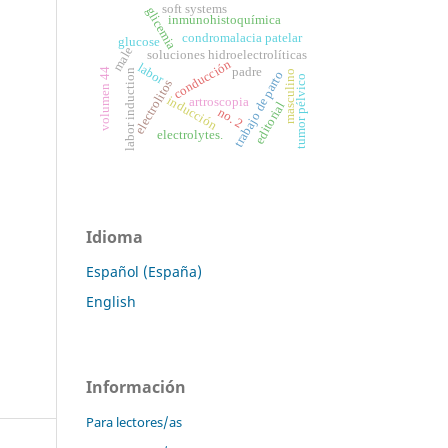
soft systems
glicemia
inmunohistoquímica
condromalacia patelar
glucose
male
soluciones hidroelectrolíticas
conducción
labor
padre
volumen 44
labor induction
masculino
trabajo de parto
tumor pélvico
electrolitos
inducción
artroscopia
editorial
no. 2
electrolytes.
Idioma
Español (España)
English
Información
Para lectores/as