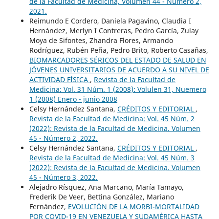
de la Facultad de Medicina, Volumen 44 - Número 2,
2021.
Reimundo E Cordero, Daniela Pagavino, Claudia I
Hernández, Merlyn I Contreras, Pedro García, Zulay
Moya de Sifontes, Zhandra Flores, Armando
Rodríguez, Rubén Peña, Pedro Brito, Roberto Casañas,
BIOMARCADORES SÉRICOS DEL ESTADO DE SALUD EN
JÓVENES UNIVERSITARIOS DE ACUERDO A SU NIVEL DE
ACTIVIDAD FÍSICA
,
Revista de la Facultad de
Medicina: Vol. 31 Núm. 1 (2008): Volulen 31, Nuemero
1 (2008) Enero - junio 2008
Celsy Hernández Santana,
CRÉDITOS Y EDITORIAL
,
Revista de la Facultad de Medicina: Vol. 45 Núm. 2
(2022): Revista de la Facultad de Medicina. Volumen
45 - Número 2, 2022.
Celsy Hernández Santana,
CRÉDITOS Y EDITORIAL
,
Revista de la Facultad de Medicina: Vol. 45 Núm. 3
(2022): Revista de la Facultad de Medicina. Volumen
45 - Número 3, 2022.
Alejadro Rísquez, Ana Marcano, María Tamayo,
Frederik De Veer, Bettina González, Mariano
Fernández,
EVOLUCIÓN DE LA MORBI-MORTALIDAD
POR COVID-19 EN VENEZUELA Y SUDAMÉRICA HASTA