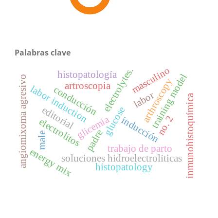
Palabras clave
masculino
electrolytes.
histopatología
training model
angiomixoma agresivo
arthroscopy
artroscopia
labor induction
conducción
labor
inmunohistoquímica
editorial
glucose
glicemia
no. 2
inducción
electrolitos
padre
male
trabajo de parto
energy mix
soluciones hidroelectrolíticas
histopatology