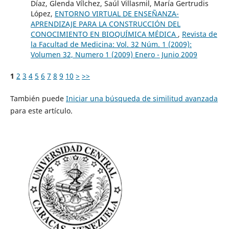
Díaz, Glenda Vílchez, Saúl Villasmil, María Gertrudis
López,
ENTORNO VIRTUAL DE ENSEÑANZA-
APRENDIZAJE PARA LA CONSTRUCCIÓN DEL
CONOCIMIENTO EN BIOQUÍMICA MÉDICA
,
Revista de
la Facultad de Medicina: Vol. 32 Núm. 1 (2009):
Volumen 32, Numero 1 (2009) Enero - Junio 2009
1
2
3
4
5
6
7
8
9
10
>
>>
También puede
Iniciar una búsqueda de similitud avanzada
para este artículo.