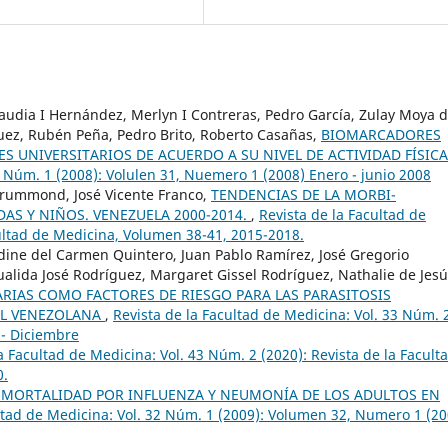
audia I Hernández, Merlyn I Contreras, Pedro García, Zulay Moya 
uez, Rubén Peña, Pedro Brito, Roberto Casañas,
BIOMARCADORES
ES UNIVERSITARIOS DE ACUERDO A SU NIVEL DE ACTIVIDAD FÍSIC
1 Núm. 1 (2008): Volulen 31, Nuemero 1 (2008) Enero - junio 2008
 Drummond, José Vicente Franco,
TENDENCIAS DE LA MORBI-
AS Y NIÑOS. VENEZUELA 2000-2014.
,
Revista de la Facultad de
cultad de Medicina, Volumen 38-41, 2015-2018.
dine del Carmen Quintero, Juan Pablo Ramírez, José Gregorio
lida José Rodríguez, Margaret Gissel Rodríguez, Nathalie de Jesú
RIAS COMO FACTORES DE RIESGO PARA LAS PARASITOSIS
AL VENEZOLANA
,
Revista de la Facultad de Medicina: Vol. 33 Núm. 
 - Diciembre
a Facultad de Medicina: Vol. 43 Núm. 2 (2020): Revista de la Facult
0.
MORTALIDAD POR INFLUENZA Y NEUMONÍA DE LOS ADULTOS EN
ltad de Medicina: Vol. 32 Núm. 1 (2009): Volumen 32, Numero 1 (20