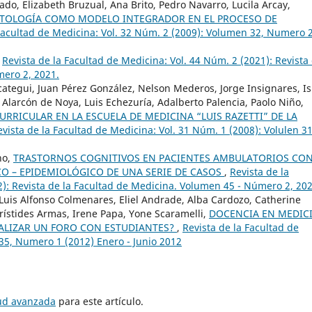
ado, Elizabeth Bruzual, Ana Brito, Pedro Navarro, Lucila Arcay,
PATOLOGÍA COMO MODELO INTEGRADOR EN EL PROCESO DE
 Facultad de Medicina: Vol. 32 Núm. 2 (2009): Volumen 32, Numero 
,
Revista de la Facultad de Medicina: Vol. 44 Núm. 2 (2021): Revista
mero 2, 2021.
ategui, Juan Pérez González, Nelson Mederos, Jorge Insignares, Is
Alarcón de Noya, Luis Echezuría, Adalberto Palencia, Paolo Niño,
RICULAR EN LA ESCUELA DE MEDICINA “LUIS RAZETTI” DE LA
evista de la Facultad de Medicina: Vol. 31 Núm. 1 (2008): Volulen 31
no,
TRASTORNOS COGNITIVOS EN PACIENTES AMBULATORIOS CON
ICO – EPIDEMIOLÓGICO DE UNA SERIE DE CASOS
,
Revista de la
2): Revista de la Facultad de Medicina. Volumen 45 - Número 2, 202
 Luis Alfonso Colmenares, Eliel Andrade, Alba Cardozo, Catherine
Arístides Armas, Irene Papa, Yone Scaramelli,
DOCENCIA EN MEDIC
EALIZAR UN FORO CON ESTUDIANTES?
,
Revista de la Facultad de
35, Numero 1 (2012) Enero - Junio 2012
tud avanzada
para este artículo.