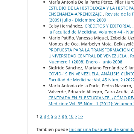
María Antonia De la Parte Pérez, Pilar Hurt
ESTUDIO DE LA HISTOLOGÍA Y LA HISTO
ENSEÑANZA-APRENDIZAJE
,
Revista de la
(2009) Julio - Diciembre 2009
Celsy Hernández,
CRÉDITOS Y EDITORIAL
la Facultad de Medicina, Volumen 44 - Nú
Mario Patiño, Vanessa Miguel, Zobeida Uzc
Montes de Oca, Marbelyn Mota, Belkisyolé 
PROPUESTA PARA LA TRANSFORMACIÓN CUR
UNIVERSIDAD CENTRAL DE VENEZUELA
,
R
Nuemero 1 (2008) Enero - junio 2008
Sigfrido Sánchez, Mariano Fernández Sila
COVID-19 EN VENEZUELA. ANÁLISIS CLÍN
Facultad de Medicina: Vol. 45 Núm. 2 (202
María Antonia de la Parte, Pedro Navarro,
Valverde, Eduardo Alliegro, Caira Acuña, 
CENTRADA EN EL ESTUDIANTE. ¿CÓMO R
Medicina: Vol. 35 Núm. 1 (2012): Volumen 
1
2
3
4
5
6
7
8
9
10
>
>>
También puede
Iniciar una búsqueda de simili