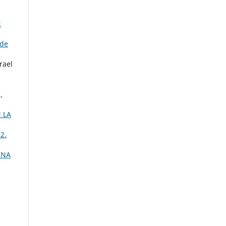
2
 de
rael
,
 LA
2.
INA