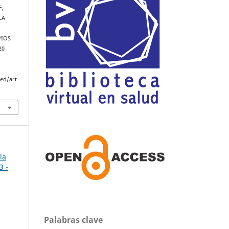
F,
LA
PIOS
20
med/art
la
3 -
Palabras clave