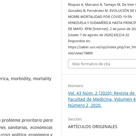
Rísquez A, Marcano A, Tamayo M, De Veer 
González B, Fernández M. EVOLUCIÓN DE 
MORBI-MORTALIDAD POR COVID-19 EN
VENEZUELA Y SUDAMÉRICA HASTA PRINCI
DE MAYO. RFM [Internet]. 2 de junio de 20
[citado 7 de agosto de 2026];43(2):4-32.
Disponible en:
https://saber.ucv.ve/ojs/index.php/rev_f
icle/view/18809
Más formatos de cita
ica, morbidity, mortality
Número
Vol. 43 Núm. 2 (2020): Revista de 
Facultad de Medicina, Volumen 4
Número 2, 2020.
Sección
 problema prioritario para
ARTÍCULOS ORIGINALES
nes sanitarias, económicas
crisis política, económica y