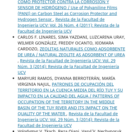
COMO PROTECTOR CONTRA LA CORROSIÓN Y
SENSOR DE HIDRÓGENO / Use of Polyaniline Films
(PANI) on Carbon Steel as Corrosion Protector and
Hydrogen Sensor
,
Revista de la Facultad de
Ingeniería UCV: Vol. 26 Núm. 4 (2011): Revista de la
Facultad de Ingeniería UCV
CARLOS F. LINARES, SIMA YAZDANI, LUZCARINA URAY,
WILMER GONZÁLEZ, FREDDY OCANTO, XIOMARA
CARDOZO,
ZEOLITAS NATURALES COMO ADSORBENTE
DE UREA / NATURAL ZEOLITE AS ADSORBENT OF UREA
,
Revista de la Facultad de Ingeniería UCV: Vol. 29
Núm. 3 (2014): Revista de la Facultad de Ingeniería
UCV
MARYURI RAMOS, DYANNA BERROTERÁN, MARÍA
VIRGINIA NAJUL,
PATRONES DE OCUPACIÓN DEL
TERRITORIO EN LA CUENCA MEDIA DEL RÍO TUY Y SU
IMPACTO EN LA CALIDAD DEL AGUA / PATTERNS OF
OCCUPATION OF THE TERRITORY IN THE MIDDLE
BASIN OF THE TUY RIVER AND ITS IMPACT ON THE
QUALITY OF THE WATER
,
Revista de la Facultad de
Ingeniería UCV: Vol. 29 Núm. 3 (2014): Revista de la
Facultad de Ingeniería UCV
Volodymyr V. Tkach, Reza Ojani, Vasyl´ V. Nechyporuk,