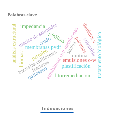
Palabras clave
macizo de santander
dieléctrica
impedancia
análisis estructural
emulsionar con membranas
pirólisis
tratamiento biológico
crudo
páramos
colombia
suelos
membranas pvdf
petróleo
bacterias coliformes
biomasa
quitina
emulsiones o/w
fracturas
plastificación
quitosano
fitorremediación
Indexaciones