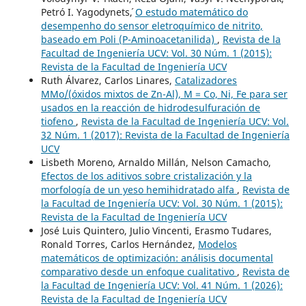
Petró I. Yagodynets´,
O estudo matemático do
desempenho do sensor eletroquímico de nitrito,
baseado em Poli (P-Aminoacetanilida)
,
Revista de la
Facultad de Ingeniería UCV: Vol. 30 Núm. 1 (2015):
Revista de la Facultad de Ingeniería UCV
Ruth Álvarez, Carlos Linares,
Catalizadores
MMo/(óxidos mixtos de Zn-Al), M = Co, Ni, Fe para ser
usados en la reacción de hidrodesulfuración de
tiofeno
,
Revista de la Facultad de Ingeniería UCV: Vol.
32 Núm. 1 (2017): Revista de la Facultad de Ingeniería
UCV
Lisbeth Moreno, Arnaldo Millán, Nelson Camacho,
Efectos de los aditivos sobre cristalización y la
morfología de un yeso hemihidratado alfa
,
Revista de
la Facultad de Ingeniería UCV: Vol. 30 Núm. 1 (2015):
Revista de la Facultad de Ingeniería UCV
José Luis Quintero, Julio Vincenti, Erasmo Tudares,
Ronald Torres, Carlos Hernández,
Modelos
matemáticos de optimización: análisis documental
comparativo desde un enfoque cualitativo
,
Revista de
la Facultad de Ingeniería UCV: Vol. 41 Núm. 1 (2026):
Revista de la Facultad de Ingeniería UCV