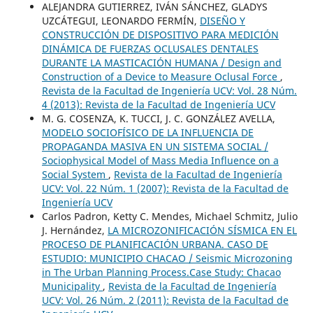
ALEJANDRA GUTIERREZ, IVÁN SÁNCHEZ, GLADYS
UZCÁTEGUI, LEONARDO FERMÍN,
DISEÑO Y
CONSTRUCCIÓN DE DISPOSITIVO PARA MEDICIÓN
DINÁMICA DE FUERZAS OCLUSALES DENTALES
DURANTE LA MASTICACIÓN HUMANA / Design and
Construction of a Device to Measure Oclusal Force
,
Revista de la Facultad de Ingeniería UCV: Vol. 28 Núm.
4 (2013): Revista de la Facultad de Ingeniería UCV
M. G. COSENZA, K. TUCCI, J. C. GONZÁLEZ AVELLA,
MODELO SOCIOFÍSICO DE LA INFLUENCIA DE
PROPAGANDA MASIVA EN UN SISTEMA SOCIAL /
Sociophysical Model of Mass Media Influence on a
Social System
,
Revista de la Facultad de Ingeniería
UCV: Vol. 22 Núm. 1 (2007): Revista de la Facultad de
Ingeniería UCV
Carlos Padron, Ketty C. Mendes, Michael Schmitz, Julio
J. Hernández,
LA MICROZONIFICACIÓN SÍSMICA EN EL
PROCESO DE PLANIFICACIÓN URBANA. CASO DE
ESTUDIO: MUNICIPIO CHACAO / Seismic Microzoning
in The Urban Planning Process.Case Study: Chacao
Municipality
,
Revista de la Facultad de Ingeniería
UCV: Vol. 26 Núm. 2 (2011): Revista de la Facultad de