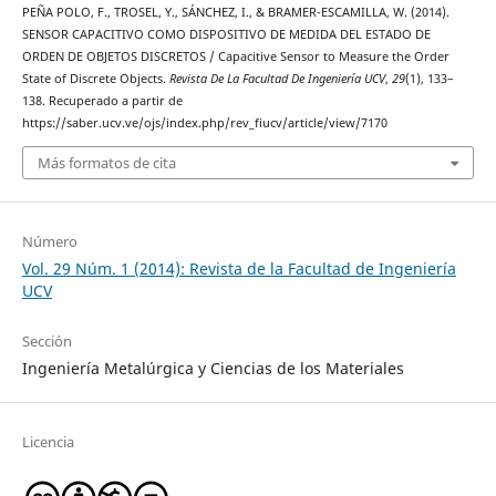
PEÑA POLO, F., TROSEL, Y., SÁNCHEZ, I., & BRAMER-ESCAMILLA, W. (2014).
SENSOR CAPACITIVO COMO DISPOSITIVO DE MEDIDA DEL ESTADO DE
ORDEN DE OBJETOS DISCRETOS / Capacitive Sensor to Measure the Order
State of Discrete Objects.
Revista De La Facultad De Ingeniería UCV
,
29
(1), 133–
138. Recuperado a partir de
https://saber.ucv.ve/ojs/index.php/rev_fiucv/article/view/7170
Más formatos de cita
Número
Vol. 29 Núm. 1 (2014): Revista de la Facultad de Ingeniería
UCV
Sección
Ingeniería Metalúrgica y Ciencias de los Materiales
Licencia