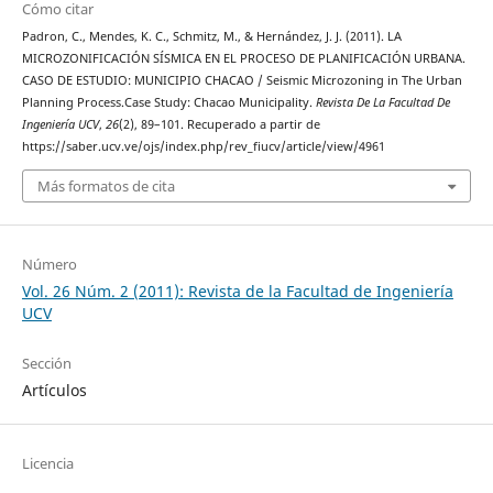
Cómo citar
Padron, C., Mendes, K. C., Schmitz, M., & Hernández, J. J. (2011). LA
MICROZONIFICACIÓN SÍSMICA EN EL PROCESO DE PLANIFICACIÓN URBANA.
CASO DE ESTUDIO: MUNICIPIO CHACAO / Seismic Microzoning in The Urban
Planning Process.Case Study: Chacao Municipality.
Revista De La Facultad De
Ingeniería UCV
,
26
(2), 89–101. Recuperado a partir de
https://saber.ucv.ve/ojs/index.php/rev_fiucv/article/view/4961
Más formatos de cita
Número
Vol. 26 Núm. 2 (2011): Revista de la Facultad de Ingeniería
UCV
Sección
Artículos
Licencia