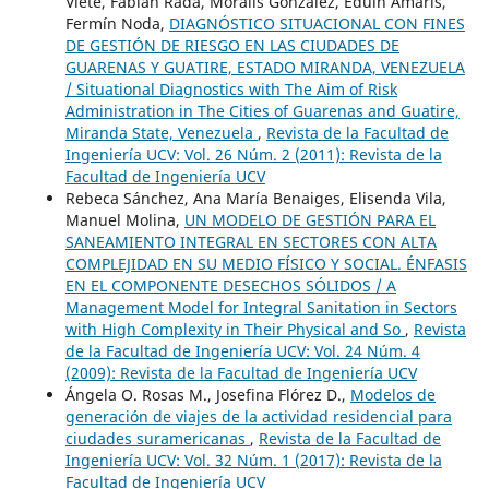
Viete, Fabián Rada, Moralis González, Eduin Amaris,
Fermín Noda,
DIAGNÓSTICO SITUACIONAL CON FINES
DE GESTIÓN DE RIESGO EN LAS CIUDADES DE
GUARENAS Y GUATIRE, ESTADO MIRANDA, VENEZUELA
/ Situational Diagnostics with The Aim of Risk
Administration in The Cities of Guarenas and Guatire,
Miranda State, Venezuela
,
Revista de la Facultad de
Ingeniería UCV: Vol. 26 Núm. 2 (2011): Revista de la
Facultad de Ingeniería UCV
Rebeca Sánchez, Ana María Benaiges, Elisenda Vila,
Manuel Molina,
UN MODELO DE GESTIÓN PARA EL
SANEAMIENTO INTEGRAL EN SECTORES CON ALTA
COMPLEJIDAD EN SU MEDIO FÍSICO Y SOCIAL. ÉNFASIS
EN EL COMPONENTE DESECHOS SÓLIDOS / A
Management Model for Integral Sanitation in Sectors
with High Complexity in Their Physical and So
,
Revista
de la Facultad de Ingeniería UCV: Vol. 24 Núm. 4
(2009): Revista de la Facultad de Ingeniería UCV
Ángela O. Rosas M., Josefina Flórez D.,
Modelos de
generación de viajes de la actividad residencial para
ciudades suramericanas
,
Revista de la Facultad de
Ingeniería UCV: Vol. 32 Núm. 1 (2017): Revista de la
Facultad de Ingeniería UCV