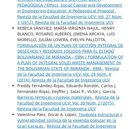
PEDAGÓGICA / Ethics, Social Capital and Development
in Engineering Education: A Pedagogical Proposal
,
Revista de la Facultad de Ingeniería UCV: Vol. 27 Núm.
3 (2012): Revista de la Facultad de Ingeniería UCV
REBECA SÁNCHEZ, MARÍA VIRGINIA NAJUL, HENRY
BLANCO, ROSARIO ALBERDI, JIMENA ARCAYA, LUIS
MORELLO, JULIÁN LOVERA, EVELYN PALLOTTA,
FORMULACIÓN DE UN PLAN DE GESTIÓN INTEGRAL DE
DESECHOS Y RESIDUOS SÓLIDOS PARA EL ESTADO
BOLIVARIANO DE MIRANDA – EBM / FORMULATION OF
A PLAN OF INTEGRAL SOLID WASTE MANAGEMENT IN
THE BOLIVARIAN STATE OF MIRANDA - EBM
,
Revista
de la Facultad de Ingeniería UCV: Vol. 29 Núm. 4
(2014): Revista de la Facultad de Ingeniería UCV
Freddy Fernández-Rojas, Eduardo Rondón, Carlos J.
Fernández-Rojas, Keyffer J. Salas P., Víctor J. García,
Barreras térmicas y nuevos materiales
,
Revista de la
Facultad de Ingeniería UCV: Vol. 30 Núm. 2 (2015):
Revista de la Facultad de Ingeniería UCV
Valentina Páez, Oscar A. López,
Tipología estructural y
vulnerabilidad sísmica de la vivienda popular en la
Gran Caracas
,
Revista de la Facultad de Ingeniería