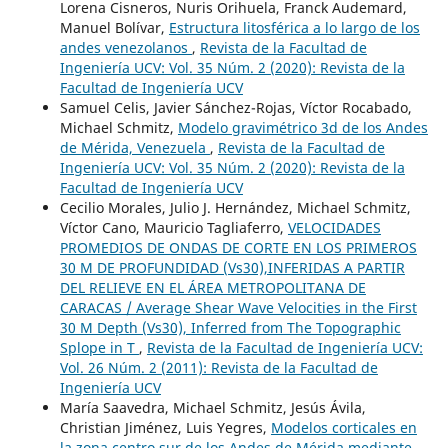
Lorena Cisneros, Nuris Orihuela, Franck Audemard,
Manuel Bolívar,
Estructura litosférica a lo largo de los
andes venezolanos
,
Revista de la Facultad de
Ingeniería UCV: Vol. 35 Núm. 2 (2020): Revista de la
Facultad de Ingeniería UCV
Samuel Celis, Javier Sánchez-Rojas, Víctor Rocabado,
Michael Schmitz,
Modelo gravimétrico 3d de los Andes
de Mérida, Venezuela
,
Revista de la Facultad de
Ingeniería UCV: Vol. 35 Núm. 2 (2020): Revista de la
Facultad de Ingeniería UCV
Cecilio Morales, Julio J. Hernández, Michael Schmitz,
Víctor Cano, Mauricio Tagliaferro,
VELOCIDADES
PROMEDIOS DE ONDAS DE CORTE EN LOS PRIMEROS
30 M DE PROFUNDIDAD (Vs30),INFERIDAS A PARTIR
DEL RELIEVE EN EL ÁREA METROPOLITANA DE
CARACAS / Average Shear Wave Velocities in the First
30 M Depth (Vs30), Inferred from The Topographic
Splope in T
,
Revista de la Facultad de Ingeniería UCV:
Vol. 26 Núm. 2 (2011): Revista de la Facultad de
Ingeniería UCV
María Saavedra, Michael Schmitz, Jesús Ávila,
Christian Jiménez, Luis Yegres,
Modelos corticales en
la zona centro sur de los Andes de Mérida mediante