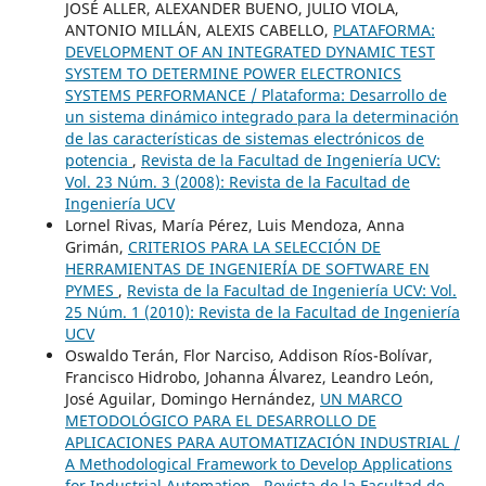
JOSÉ ALLER, ALEXANDER BUENO, JULIO VIOLA,
ANTONIO MILLÁN, ALEXIS CABELLO,
PLATAFORMA:
DEVELOPMENT OF AN INTEGRATED DYNAMIC TEST
SYSTEM TO DETERMINE POWER ELECTRONICS
SYSTEMS PERFORMANCE / Plataforma: Desarrollo de
un sistema dinámico integrado para la determinación
de las características de sistemas electrónicos de
potencia
,
Revista de la Facultad de Ingeniería UCV:
Vol. 23 Núm. 3 (2008): Revista de la Facultad de
Ingeniería UCV
Lornel Rivas, María Pérez, Luis Mendoza, Anna
Grimán,
CRITERIOS PARA LA SELECCIÓN DE
HERRAMIENTAS DE INGENIERÍA DE SOFTWARE EN
PYMES
,
Revista de la Facultad de Ingeniería UCV: Vol.
25 Núm. 1 (2010): Revista de la Facultad de Ingeniería
UCV
Oswaldo Terán, Flor Narciso, Addison Ríos-Bolívar,
Francisco Hidrobo, Johanna Álvarez, Leandro León,
José Aguilar, Domingo Hernández,
UN MARCO
METODOLÓGICO PARA EL DESARROLLO DE
APLICACIONES PARA AUTOMATIZACIÓN INDUSTRIAL /
A Methodological Framework to Develop Applications
for Industrial Automation
,
Revista de la Facultad de