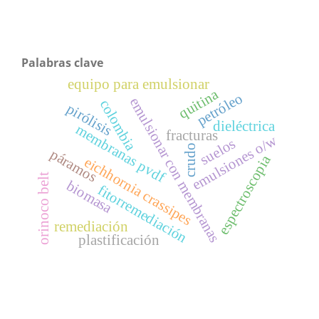
Palabras clave
equipo para emulsionar
quitina
petróleo
emulsionar con membranas
colombia
pirólisis
dieléctrica
membranas pvdf
fracturas
emulsiones o/w
suelos
crudo
páramos
espectroscopia
eichhornia crassipes
orinoco belt
biomasa
fitorremediación
remediación
plastificación