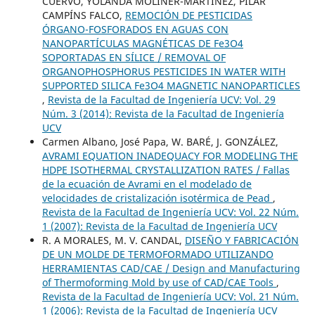
CUERVO, YOLANDA MOLINER-MARTÍNEZ, PILAR
CAMPÍNS FALCO,
REMOCIÓN DE PESTICIDAS
ÓRGANO-FOSFORADOS EN AGUAS CON
NANOPARTÍCULAS MAGNÉTICAS DE Fe3O4
SOPORTADAS EN SÍLICE / REMOVAL OF
ORGANOPHOSPHORUS PESTICIDES IN WATER WITH
SUPPORTED SILICA Fe3O4 MAGNETIC NANOPARTICLES
,
Revista de la Facultad de Ingeniería UCV: Vol. 29
Núm. 3 (2014): Revista de la Facultad de Ingeniería
UCV
Carmen Albano, José Papa, W. BARÉ, J. GONZÁLEZ,
AVRAMI EQUATION INADEQUACY FOR MODELING THE
HDPE ISOTHERMAL CRYSTALLIZATION RATES / Fallas
de la ecuación de Avrami en el modelado de
velocidades de cristalización isotérmica de Pead
,
Revista de la Facultad de Ingeniería UCV: Vol. 22 Núm.
1 (2007): Revista de la Facultad de Ingeniería UCV
R. A MORALES, M. V. CANDAL,
DISEÑO Y FABRICACIÓN
DE UN MOLDE DE TERMOFORMADO UTILIZANDO
HERRAMIENTAS CAD/CAE / Design and Manufacturing
of Thermoforming Mold by use of CAD/CAE Tools
,
Revista de la Facultad de Ingeniería UCV: Vol. 21 Núm.
1 (2006): Revista de la Facultad de Ingeniería UCV