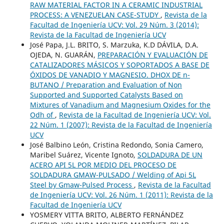
RAW MATERIAL FACTOR IN A CERAMIC INDUSTRIAL
PROCESS: A VENEZUELAN CASE-STUDY
,
Revista de la
Facultad de Ingeniería UCV: Vol. 29 Núm. 3 (2014):
Revista de la Facultad de Ingeniería UCV
José Papa, J.L. BRITO, S. Marzuka, K.D DÁVILA, D.A.
OJEDA, N. GUARÁN,
PREPARACIÓN Y EVALUACIÓN DE
CATALIZADORES MÁSICOS Y SOPORTADOS A BASE DE
ÓXIDOS DE VANADIO Y MAGNESIO. DHOX DE n-
BUTANO / Preparation and Evaluation of Non
Supported and Supported Catalysts Based on
Mixtures of Vanadium and Magnesium Oxides for the
Odh of
,
Revista de la Facultad de Ingeniería UCV: Vol.
22 Núm. 1 (2007): Revista de la Facultad de Ingeniería
UCV
José Balbino León, Cristina Redondo, Sonia Camero,
Maribel Suárez, Vicente Ignoto,
SOLDADURA DE UN
ACERO API 5L POR MEDIO DEL PROCESO DE
SOLDADURA GMAW-PULSADO / Welding of Api 5L
Steel by Gmaw-Pulsed Process
,
Revista de la Facultad
de Ingeniería UCV: Vol. 26 Núm. 1 (2011): Revista de la
Facultad de Ingeniería UCV
YOSMERY VITTA BRITO, ALBERTO FERNÁNDEZ