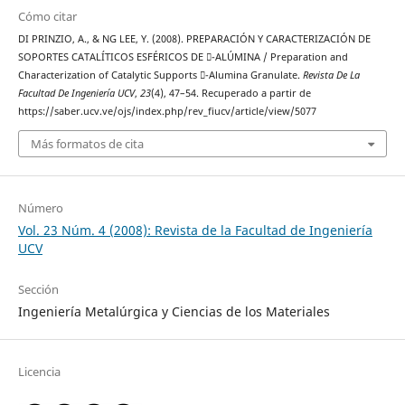
Cómo citar
DI PRINZIO, A., & NG LEE, Y. (2008). PREPARACIÓN Y CARACTERIZACIÓN DE
SOPORTES CATALÍTICOS ESFÉRICOS DE -ALÚMINA / Preparation and
Characterization of Catalytic Supports -Alumina Granulate.
Revista De La
Facultad De Ingeniería UCV
,
23
(4), 47–54. Recuperado a partir de
https://saber.ucv.ve/ojs/index.php/rev_fiucv/article/view/5077
Más formatos de cita
Número
Vol. 23 Núm. 4 (2008): Revista de la Facultad de Ingeniería
UCV
Sección
Ingeniería Metalúrgica y Ciencias de los Materiales
Licencia