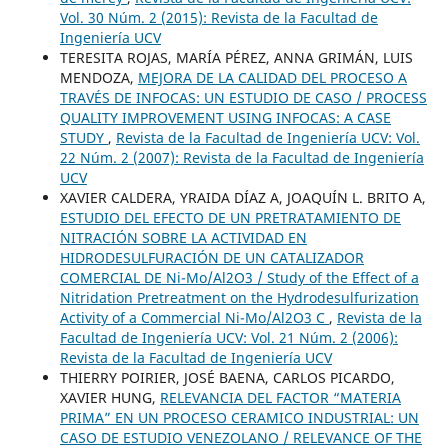
Vol. 30 Núm. 2 (2015): Revista de la Facultad de
Ingeniería UCV
TERESITA ROJAS, MARÍA PÉREZ, ANNA GRIMÁN, LUIS
MENDOZA,
MEJORA DE LA CALIDAD DEL PROCESO A
TRAVÉS DE INFOCAS: UN ESTUDIO DE CASO / PROCESS
QUALITY IMPROVEMENT USING INFOCAS: A CASE
STUDY
,
Revista de la Facultad de Ingeniería UCV: Vol.
22 Núm. 2 (2007): Revista de la Facultad de Ingeniería
UCV
XAVIER CALDERA, YRAIDA DÍAZ A, JOAQUÍN L. BRITO A,
ESTUDIO DEL EFECTO DE UN PRETRATAMIENTO DE
NITRACIÓN SOBRE LA ACTIVIDAD EN
HIDRODESULFURACIÓN DE UN CATALIZADOR
COMERCIAL DE Ni-Mo/Al2O3 / Study of the Effect of a
Nitridation Pretreatment on the Hydrodesulfurization
Activity of a Commercial Ni-Mo/Al2O3 C
,
Revista de la
Facultad de Ingeniería UCV: Vol. 21 Núm. 2 (2006):
Revista de la Facultad de Ingeniería UCV
THIERRY POIRIER, JOSÉ BAENA, CARLOS PICARDO,
XAVIER HUNG,
RELEVANCIA DEL FACTOR “MATERIA
PRIMA” EN UN PROCESO CERAMICO INDUSTRIAL: UN
CASO DE ESTUDIO VENEZOLANO / RELEVANCE OF THE