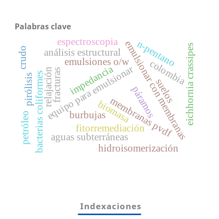
Palabras clave
espectroscopia
n-pentano
emulsionar con membranas
eichhornia crassipes
crudo
análisis estructural
emulsiones o/w
colombia
impedancia
equipo para emulsionar
relajación
fracturas
bacterias coliformes
pirólisis
suelos
páramos
membranas pvdf
biomasa
burbujas
petróleo
fitorremediación
aguas subterráneas
hidroisomerización
Indexaciones