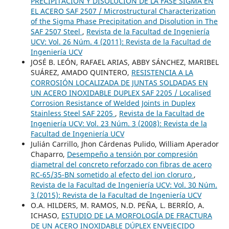
PRECIPITACIÓN Y DISOLUCIÓN DE LA FASE SIGMA EN
EL ACERO SAF 2507 / Microstructural Characterization
of the Sigma Phase Precipitation and Disolution in The
SAF 2507 Steel
,
Revista de la Facultad de Ingeniería
UCV: Vol. 26 Núm. 4 (2011): Revista de la Facultad de
Ingeniería UCV
JOSÉ B. LEÓN, RAFAEL ARIAS, ABBY SÁNCHEZ, MARIBEL
SUÁREZ, AMADO QUINTERO,
RESISTENCIA A LA
CORROSIÓN LOCALIZADA DE JUNTAS SOLDADAS EN
UN ACERO INOXIDABLE DUPLEX SAF 2205 / Localised
Corrosion Resistance of Welded Joints in Duplex
Stainless Steel SAF 2205
,
Revista de la Facultad de
Ingeniería UCV: Vol. 23 Núm. 3 (2008): Revista de la
Facultad de Ingeniería UCV
Julián Carrillo, Jhon Cárdenas Pulido, William Aperador
Chaparro,
Desempeño a tensión por compresión
diametral del concreto reforzado con fibras de acero
RC-65/35-BN sometido al efecto del ion cloruro
,
Revista de la Facultad de Ingeniería UCV: Vol. 30 Núm.
3 (2015): Revista de la Facultad de Ingeniería UCV
O.A. HILDERS, M. RAMOS, N.D. PEÑA, L. BERRÍO, A.
ICHASO,
ESTUDIO DE LA MORFOLOGÍA DE FRACTURA
DE UN ACERO INOXIDABLE DÚPLEX ENVEJECIDO