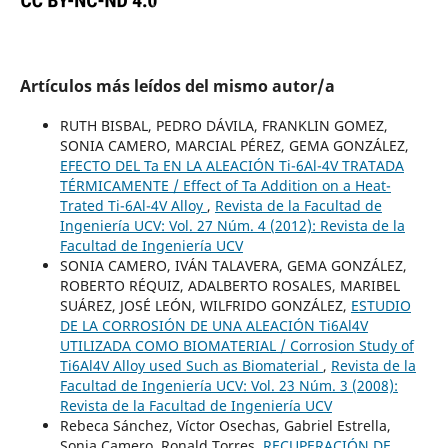
Artículos más leídos del mismo autor/a
RUTH BISBAL, PEDRO DÁVILA, FRANKLIN GOMEZ,
SONIA CAMERO, MARCIAL PÉREZ, GEMA GONZÁLEZ,
EFECTO DEL Ta EN LA ALEACIÓN Ti-6Al-4V TRATADA
TÉRMICAMENTE / Effect of Ta Addition on a Heat-
Trated Ti-6Al-4V Alloy
,
Revista de la Facultad de
Ingeniería UCV: Vol. 27 Núm. 4 (2012): Revista de la
Facultad de Ingeniería UCV
SONIA CAMERO, IVÁN TALAVERA, GEMA GONZÁLEZ,
ROBERTO RÉQUIZ, ADALBERTO ROSALES, MARIBEL
SUÁREZ, JOSÉ LEÓN, WILFRIDO GONZÁLEZ,
ESTUDIO
DE LA CORROSIÓN DE UNA ALEACIÓN Ti6Al4V
UTILIZADA COMO BIOMATERIAL / Corrosion Study of
Ti6Al4V Alloy used Such as Biomaterial
,
Revista de la
Facultad de Ingeniería UCV: Vol. 23 Núm. 3 (2008):
Revista de la Facultad de Ingeniería UCV
Rebeca Sánchez, Víctor Osechas, Gabriel Estrella,
Sonia Camero, Ronald Torres,
RECUPERACIÓN DE