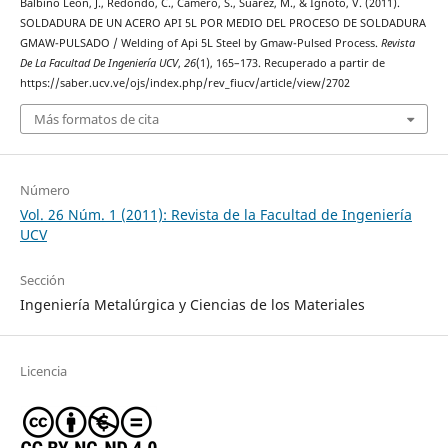
Balbino León, J., Redondo, C., Camero, S., Suárez, M., & Ignoto, V. (2011).
SOLDADURA DE UN ACERO API 5L POR MEDIO DEL PROCESO DE SOLDADURA
GMAW-PULSADO / Welding of Api 5L Steel by Gmaw-Pulsed Process.
Revista
De La Facultad De Ingeniería UCV
,
26
(1), 165–173. Recuperado a partir de
https://saber.ucv.ve/ojs/index.php/rev_fiucv/article/view/2702
Más formatos de cita
Número
Vol. 26 Núm. 1 (2011): Revista de la Facultad de Ingeniería
UCV
Sección
Ingeniería Metalúrgica y Ciencias de los Materiales
Licencia