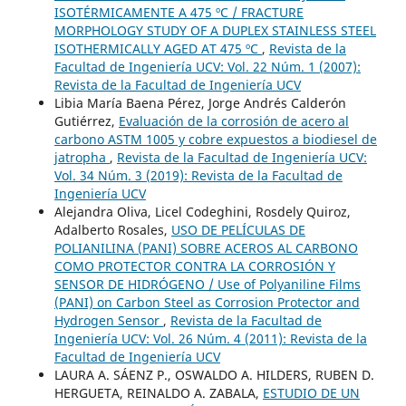
ISOTÉRMICAMENTE A 475 ºC / FRACTURE
MORPHOLOGY STUDY OF A DUPLEX STAINLESS STEEL
ISOTHERMICALLY AGED AT 475 ºC
,
Revista de la
Facultad de Ingeniería UCV: Vol. 22 Núm. 1 (2007):
Revista de la Facultad de Ingeniería UCV
Libia María Baena Pérez, Jorge Andrés Calderón
Gutiérrez,
Evaluación de la corrosión de acero al
carbono ASTM 1005 y cobre expuestos a biodiesel de
jatropha
,
Revista de la Facultad de Ingeniería UCV:
Vol. 34 Núm. 3 (2019): Revista de la Facultad de
Ingeniería UCV
Alejandra Oliva, Licel Codeghini, Rosdely Quiroz,
Adalberto Rosales,
USO DE PELÍCULAS DE
POLIANILINA (PANI) SOBRE ACEROS AL CARBONO
COMO PROTECTOR CONTRA LA CORROSIÓN Y
SENSOR DE HIDRÓGENO / Use of Polyaniline Films
(PANI) on Carbon Steel as Corrosion Protector and
Hydrogen Sensor
,
Revista de la Facultad de
Ingeniería UCV: Vol. 26 Núm. 4 (2011): Revista de la
Facultad de Ingeniería UCV
LAURA A. SÁENZ P., OSWALDO A. HILDERS, RUBEN D.
HERGUETA, REINALDO A. ZABALA,
ESTUDIO DE UN