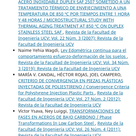
ACERO INOXIDABLE DÚPLEX SAF 2507 SOMETIDO A UN
TRATAMIENTO TÉRMICO DE ENVEJECIMIENTO A UNA
TEMPERATURA DE 850 ºC POR TIEMPOS ENTRE 1 HORA
Y 48 HORAS / MICROSTRUCTURAL STUDY WITH
THERMAL AGING TREATMENT AT 850 ºC ON DUPLEX
STAINLESS STEEL SAF
,
Revista de la Facultad de
Ingeniería UCV: Vol. 22 Núm. 3 (2007): Revista de la
Facultad de Ingeniería UCV
Naime Yehia Wagdi,
Ley Edométrica continua para el
comportamiento esfuerzo-deformación de los suelos
,
Revista de la Facultad de Ingeniería UCV: Vol. 34 Núm.
3 (2019): Revista de la Facultad de Ingeniería UCV
MARÍA V. CANDAL, HÉCTOR ROJAS, JOEL CAMPERO,
CRITERIO DE CONVERGENCIA EN PIEZAS PLÁSTICAS
INYECTADAS DE POLIESTIRENO / Convergence Criteria
for Polystyrene Injection Plastic Parts
,
Revista de la
Facultad de Ingeniería UCV: Vol. 27 Núm. 2 (2012):
Revista de la Facultad de Ingeniería UCV
Víctor Ysava, Ney Luiggi,
TRANSFORMACIONES DE
FASES EN ACEROS DE BAJO CARBONO / Phase
Transformations In Low Carbon Steel
,
Revista de la
Facultad de Ingeniería UCV: Vol. 26 Núm. 4 (2011):
Revista de la Facultad de Ingeniería UCV