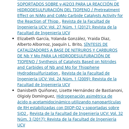
SOPORTADOS SOBRE γ-Al2O3 PARA LA REACCIÓN DE
HIDRODESULFURACIÓN DEL TIOFENO / Pretreatment
Effect on NiMo and CoMo Carbide Catalysts Activity for
the Reaction of Thiop
,
Revista de la Facultad de
Ingeniería UCV: Vol. 27 Núm. 1 (2012): Revista de la
Facultad de Ingeniería UCV
Elizabeth García, Yolanda González, Yraida Dìaz,
Alberto Albornoz, Joaquín L. Brito,
SÍNTESIS DE
CATALIZADORES A BASE DE NITRUROS Y CARBUROS
DE Nb Y Mo PARA LA HIDRODESULFURACIÓN DE
TIOFENO / Synthesis of Catalysts Based on Nitrides
and Carbides of Nb and Mo for Thiophene
Hydrodesulfurization
,
Revista de la Facultad de
Ingeniería UCV: Vol. 24 Núm. 1 (2009): Revista de la
Facultad de Ingeniería UCV
Danisbeth Quiñonez, Lisette Hernández de Bastianoni,
Olgioly Domínguez,
Hidrogenación asimétrica de
ácido α-acetamidocinámico utilizando nanopartículas
de RH estabilizadas con DIOP-O2 y soportadas sobre
SiO2
,
Revista de la Facultad de Ingeniería UCV: Vol. 32
Núm. 3 (2017): Revista de la Facultad de Ingeniería
UCV