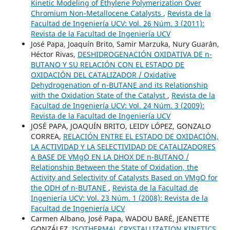
Kinetic Modeling of Ethylene Polymerization Over
Chromium Non-Metallocene Catalysts
,
Revista de la
Facultad de Ingeniería UCV: Vol. 26 Núm. 3 (2011):
Revista de la Facultad de Ingeniería UCV
José Papa, Joaquín Brito, Samir Marzuka, Nury Guarán,
Héctor Rivas,
DESHIDROGENACIÓN OXIDATIVA DE n-
BUTANO Y SU RELACIÓN CON EL ESTADO DE
OXIDACIÓN DEL CATALIZADOR / Oxidative
Dehydrogenation of n-BUTANE and its Relationship
with the Oxidation State of the Catalyst
,
Revista de la
Facultad de Ingeniería UCV: Vol. 24 Núm. 3 (2009):
Revista de la Facultad de Ingeniería UCV
JOSÉ PAPA, JOAQUÍN BRITO, LEIDY LÓPEZ, GONZALO
CORREA,
RELACIÓN ENTRE EL ESTADO DE OXIDACIÓN,
LA ACTIVIDAD Y LA SELECTIVIDAD DE CATALIZADORES
A BASE DE VMgO EN LA DHOX DE n-BUTANO /
Relationship Between the State of Oxidation, the
Activity and Selectivity of Catalysts Based on VMgO for
the ODH of n-BUTANE
,
Revista de la Facultad de
Ingeniería UCV: Vol. 23 Núm. 1 (2008): Revista de la
Facultad de Ingeniería UCV
Carmen Albano, José Papa, WADOU BARÉ, JEANETTE
GONZÁLEZ,
ISOTHERMAL CRYSTALLIZATION KINETICS