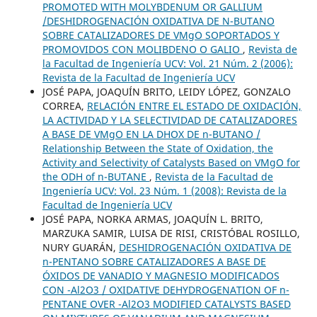
PROMOTED WITH MOLYBDENUM OR GALLIUM
/DESHIDROGENACIÓN OXIDATIVA DE N-BUTANO
SOBRE CATALIZADORES DE VMgO SOPORTADOS Y
PROMOVIDOS CON MOLIBDENO O GALIO
,
Revista de
la Facultad de Ingeniería UCV: Vol. 21 Núm. 2 (2006):
Revista de la Facultad de Ingeniería UCV
JOSÉ PAPA, JOAQUÍN BRITO, LEIDY LÓPEZ, GONZALO
CORREA,
RELACIÓN ENTRE EL ESTADO DE OXIDACIÓN,
LA ACTIVIDAD Y LA SELECTIVIDAD DE CATALIZADORES
A BASE DE VMgO EN LA DHOX DE n-BUTANO /
Relationship Between the State of Oxidation, the
Activity and Selectivity of Catalysts Based on VMgO for
the ODH of n-BUTANE
,
Revista de la Facultad de
Ingeniería UCV: Vol. 23 Núm. 1 (2008): Revista de la
Facultad de Ingeniería UCV
JOSÉ PAPA, NORKA ARMAS, JOAQUÍN L. BRITO,
MARZUKA SAMIR, LUISA DE RISI, CRISTÓBAL ROSILLO,
NURY GUARÁN,
DESHIDROGENACIÓN OXIDATIVA DE
n-PENTANO SOBRE CATALIZADORES A BASE DE
ÓXIDOS DE VANADIO Y MAGNESIO MODIFICADOS
CON -Al2O3 / OXIDATIVE DEHYDROGENATION OF n-
PENTANE OVER -Al2O3 MODIFIED CATALYSTS BASED