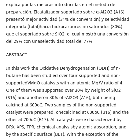
explica por las mejoras introducidas en el método de
preparación. Elcatalizador soportado sobre α-Al2O3 (A16)
presentó mejor actividad (31% de conversión) y selectividad
integrada (total)hacia hidrocarburos no saturados (80%)
que el soportado sobre SiO2, el cual mostró una conversión
del 29% con unaselectividad total del 77%.
ABSTRACT
In this work the Oxidative Dehydrogenation (ODH) of n-
butane has been studied over four supported and non-
supportedVMgO catalysts with an atomic Mg/V ratio of 4.
One of them was supported over 30% by weight of SiO2
(S16) and anotheron 30% of -Al2O3 (A16), both being
calcined at 600oC. Two samples of the non-supported
catalyst were prepared, onecalcined at 600oC (B16) and the
other at 700oC (B17). All catalysts were characterized by
DRX, XPS, TPR, chemical analysisby atomic absorption, and
by the specific surface (BET). With the exception of the