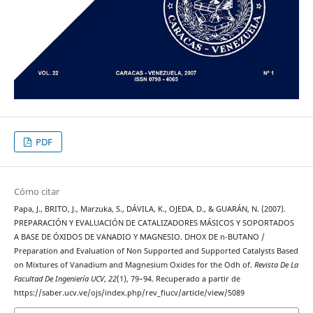
PDF
Cómo citar
Papa, J., BRITO, J., Marzuka, S., DÁVILA, K., OJEDA, D., & GUARÁN, N. (2007).
PREPARACIÓN Y EVALUACIÓN DE CATALIZADORES MÁSICOS Y SOPORTADOS
A BASE DE ÓXIDOS DE VANADIO Y MAGNESIO. DHOX DE n-BUTANO /
Preparation and Evaluation of Non Supported and Supported Catalysts Based
on Mixtures of Vanadium and Magnesium Oxides for the Odh of.
Revista De La
Facultad De Ingeniería UCV
,
22
(1), 79–94. Recuperado a partir de
https://saber.ucv.ve/ojs/index.php/rev_fiucv/article/view/5089