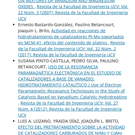
ON MIXTURES OF VANADIUM AND MAGNESIUM
OXIDES
,
Revista de la Facultad de Ingeniería UCV: Vol.
22 Núm. 3 (2007): Revista de la Facultad de Ingeniería
UCV
Ernesto Bastardo-González, Paulino Betancourt,
Joaquín L. Brito,
Actividad en reacciones de
hidrotratamiento de catalizadores Pt-Mo soportados
en MCM-41: efecto del contenido de platino
,
Revista
de la Facultad de Ingeniería UCV: Vol. 32 Núm. 2
(2017): Revista de la Facultad de Ingeniería UCV
SUSANA PINTO-CASTILLA, PEDRO SILVA, PAULINO
BETANCOURT,
USO DE LA RESONANCIA
PARAMAGNÉTICA ELECTRÓNICA EN EL ESTUDIO DE
CATALIZADORES A BASE DE VANADIO:
HIDROTRATAMIENTO CATALÍTICO / Use of Electron
Paramagnetic Resonance Techniques in the Study of
Catalysts Based on Vanadium: Catalytic Hydrotreating
,
Revista de la Facultad de Ingeniería UCV: Vol. 27
Núm. 4 (2012): Revista de la Facultad de Ingeniería
UCV
LUIS A. LOZANO, YRAIDA DÍAZ, JOAQUÍN L. BRITO,
EFECTO DEL PRETRATAMIENTO SOBRE LA ACTIVIDAD
DE CATALIZADORES CARBURADOS DE NiMo Y CoMo