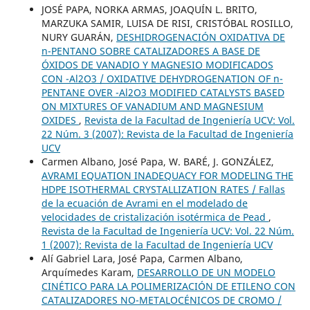
JOSÉ PAPA, NORKA ARMAS, JOAQUÍN L. BRITO,
MARZUKA SAMIR, LUISA DE RISI, CRISTÓBAL ROSILLO,
NURY GUARÁN,
DESHIDROGENACIÓN OXIDATIVA DE
n-PENTANO SOBRE CATALIZADORES A BASE DE
ÓXIDOS DE VANADIO Y MAGNESIO MODIFICADOS
CON -Al2O3 / OXIDATIVE DEHYDROGENATION OF n-
PENTANE OVER -Al2O3 MODIFIED CATALYSTS BASED
ON MIXTURES OF VANADIUM AND MAGNESIUM
OXIDES
,
Revista de la Facultad de Ingeniería UCV: Vol.
22 Núm. 3 (2007): Revista de la Facultad de Ingeniería
UCV
Carmen Albano, José Papa, W. BARÉ, J. GONZÁLEZ,
AVRAMI EQUATION INADEQUACY FOR MODELING THE
HDPE ISOTHERMAL CRYSTALLIZATION RATES / Fallas
de la ecuación de Avrami en el modelado de
velocidades de cristalización isotérmica de Pead
,
Revista de la Facultad de Ingeniería UCV: Vol. 22 Núm.
1 (2007): Revista de la Facultad de Ingeniería UCV
Alí Gabriel Lara, José Papa, Carmen Albano,
Arquímedes Karam,
DESARROLLO DE UN MODELO
CINÉTICO PARA LA POLIMERIZACIÓN DE ETILENO CON
CATALIZADORES NO-METALOCÉNICOS DE CROMO /