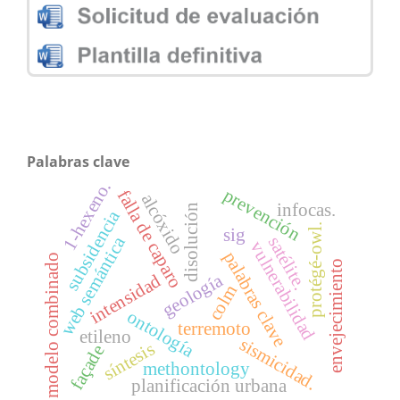
Palabras clave
1-hexeno.
prevención
falla de caparo
alcóxido
infocas.
disolución
subsidencia
protégé-owl.
sig
web semántica
satélite.
vulnerabilidad
palabras clave
modelo combinado
envejecimiento
geología
intensidad
colm
ontología
terremoto
etileno
sismicidad.
síntesis
façade
methontology
planificación urbana