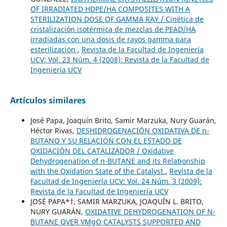
OF IRRADIATED HDPE/HA COMPOSITES WITH A
STERILIZATION DOSE OF GAMMA RAY / Cinética de
cristalización isotérmica de mezclas de PEAD/HA
irradiadas con una dosis de rayos gamma para
esterilización
,
Revista de la Facultad de Ingeniería
UCV: Vol. 23 Núm. 4 (2008): Revista de la Facultad de
Ingeniería UCV
Artículos similares
José Papa, Joaquín Brito, Samir Marzuka, Nury Guarán,
Héctor Rivas,
DESHIDROGENACIÓN OXIDATIVA DE n-
BUTANO Y SU RELACIÓN CON EL ESTADO DE
OXIDACIÓN DEL CATALIZADOR / Oxidative
Dehydrogenation of n-BUTANE and its Relationship
with the Oxidation State of the Catalyst
,
Revista de la
Facultad de Ingeniería UCV: Vol. 24 Núm. 3 (2009):
Revista de la Facultad de Ingeniería UCV
JOSÉ PAPA*†, SAMIR MARZUKA, JOAQUÍN L. BRITO,
NURY GUARÁN,
OXIDATIVE DEHYDROGENATION OF N-
BUTANE OVER VMgO CATALYSTS SUPPORTED AND