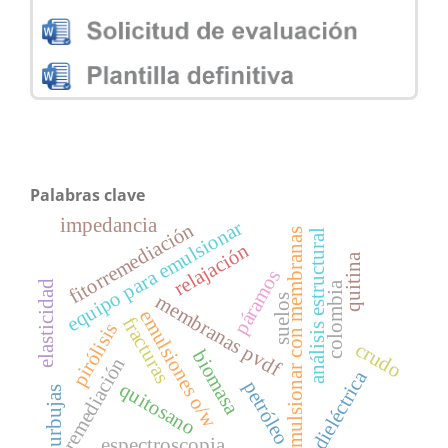
Palabras clave
impedancia
equipo para emulsionar
fitorremediación
emulsionar con membranas
análisis estructural
relajación
quitina
páramos
elasticidad
colombia
membranas pvdf
suelos
emulsiones o/w
fracturas
pirólisis
crudo
biomasa
remediación
dieléctrica
petróleo
quitosano
burbujas
espectroscopia