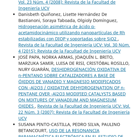
Vol. 23 Núm. 4 (2008): Revista de la Facultad de
Ingeniería UCV
Danisbeth Quiñonez, Lisette Hernández De
Bastianoni, Soraya Taboada, Olgioly Domínguez,
Hidrogenación asimétrica de ácido α-
acetamidocinámico utilizando nanopartículas de Rh
estabilizadas con DIOP y soportadas sobre SiO2
,
Revista de la Facultad de Ingeniería UCV: Vol. 30 Núm.
4 (2015): Revista de la Facultad de Ingeniería UCV
JOSÉ PAPA, NORKA ARMAS, JOAQUÍN L. BRITO,
MARZUKA SAMIR, LUISA DE RISI, CRISTÓBAL ROSILLO,
NURY GUARÁN,
DESHIDROGENACIÓN OXIDATIVA DE
n-PENTANO SOBRE CATALIZADORES A BASE DE
ÓXIDOS DE VANADIO Y MAGNESIO MODIFICADOS
CON -Al2O3 / OXIDATIVE DEHYDROGENATION OF n-
PENTANE OVER -Al2O3 MODIFIED CATALYSTS BASED
ON MIXTURES OF VANADIUM AND MAGNESIUM
OXIDES
,
Revista de la Facultad de Ingeniería UCV: Vol.
22 Núm. 3 (2007): Revista de la Facultad de Ingeniería
UCV
SUSANA PINTO-CASTILLA, PEDRO SILVA, PAULINO
BETANCOURT,
USO DE LA RESONANCIA
PARAMAGNÉTICA ELECTRÓNICA EN EL ESTUDIO DE