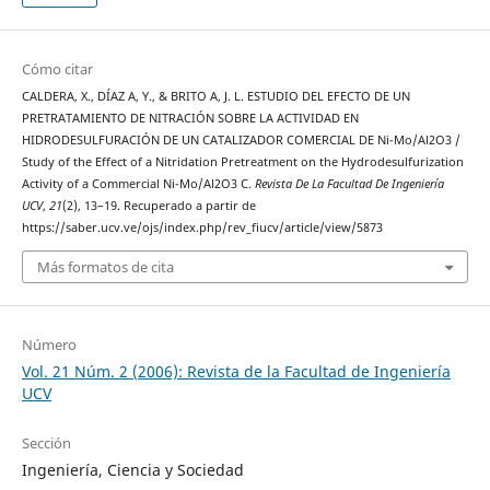
Cómo citar
CALDERA, X., DÍAZ A, Y., & BRITO A, J. L. ESTUDIO DEL EFECTO DE UN
PRETRATAMIENTO DE NITRACIÓN SOBRE LA ACTIVIDAD EN
HIDRODESULFURACIÓN DE UN CATALIZADOR COMERCIAL DE Ni-Mo/Al2O3 /
Study of the Effect of a Nitridation Pretreatment on the Hydrodesulfurization
Activity of a Commercial Ni-Mo/Al2O3 C.
Revista De La Facultad De Ingeniería
UCV
,
21
(2), 13–19. Recuperado a partir de
https://saber.ucv.ve/ojs/index.php/rev_fiucv/article/view/5873
Más formatos de cita
Número
Vol. 21 Núm. 2 (2006): Revista de la Facultad de Ingeniería
UCV
Sección
Ingeniería, Ciencia y Sociedad