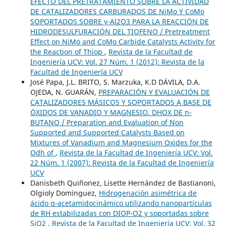
EFECTO DEL PRETRATAMIENTO SOBRE LA ACTIVIDAD
DE CATALIZADORES CARBURADOS DE NiMo Y CoMo
SOPORTADOS SOBRE γ-Al2O3 PARA LA REACCIÓN DE
HIDRODESULFURACIÓN DEL TIOFENO / Pretreatment
Effect on NiMo and CoMo Carbide Catalysts Activity for
the Reaction of Thiop
,
Revista de la Facultad de
Ingeniería UCV: Vol. 27 Núm. 1 (2012): Revista de la
Facultad de Ingeniería UCV
José Papa, J.L. BRITO, S. Marzuka, K.D DÁVILA, D.A.
OJEDA, N. GUARÁN,
PREPARACIÓN Y EVALUACIÓN DE
CATALIZADORES MÁSICOS Y SOPORTADOS A BASE DE
ÓXIDOS DE VANADIO Y MAGNESIO. DHOX DE n-
BUTANO / Preparation and Evaluation of Non
Supported and Supported Catalysts Based on
Mixtures of Vanadium and Magnesium Oxides for the
Odh of
,
Revista de la Facultad de Ingeniería UCV: Vol.
22 Núm. 1 (2007): Revista de la Facultad de Ingeniería
UCV
Danisbeth Quiñonez, Lisette Hernández de Bastianoni,
Olgioly Domínguez,
Hidrogenación asimétrica de
ácido α-acetamidocinámico utilizando nanopartículas
de RH estabilizadas con DIOP-O2 y soportadas sobre
SiO2
,
Revista de la Facultad de Ingeniería UCV: Vol. 32