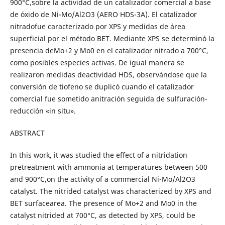
900°C,sobre la actividad de un catalizador comercial a base
de óxido de Ni-Mo/Al2O3 (AERO HDS-3A). El catalizador
nitradofue caracterizado por XPS y medidas de área
superficial por el método BET. Mediante XPS se determinó la
presencia deMo+2 y Mo0 en el catalizador nitrado a 700°C,
como posibles especies activas. De igual manera se
realizaron medidas deactividad HDS, observándose que la
conversión de tiofeno se duplicó cuando el catalizador
comercial fue sometido anitración seguida de sulfuración-
reducción «in situ».
ABSTRACT
In this work, it was studied the effect of a nitridation
pretreatment with ammonia at temperatures between 500
and 900°C,on the activity of a commercial Ni-Mo/Al2O3
catalyst. The nitrided catalyst was characterized by XPS and
BET surfacearea. The presence of Mo+2 and Mo0 in the
catalyst nitrided at 700°C, as detected by XPS, could be