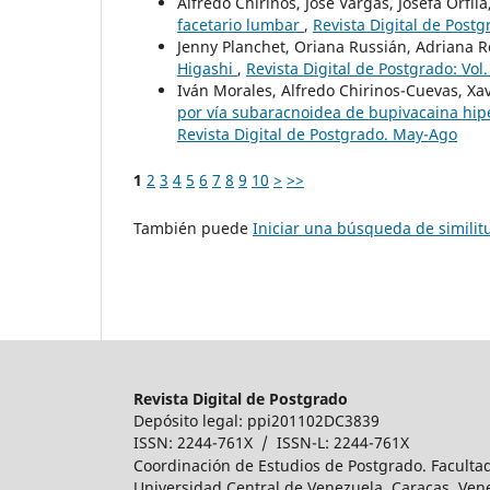
Alfredo Chirinos, José Vargas, Josefa Orfila
facetario lumbar
,
Revista Digital de Postg
Jenny Planchet, Oriana Russián, Adriana R
Higashi
,
Revista Digital de Postgrado: Vol
Iván Morales, Alfredo Chirinos-Cuevas, Xav
por vía subaracnoidea de bupivacaina hip
Revista Digital de Postgrado. May-Ago
1
2
3
4
5
6
7
8
9
10
>
>>
También puede
Iniciar una búsqueda de simili
Revista Digital de Postgrado
Depósito legal: ppi201102DC3839
ISSN: 2244-761X / ISSN-L: 2244-761X
Coordinación de Estudios de Postgrado. Faculta
Universidad Central de Venezuela. Caracas, Ven