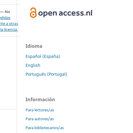
— No
didas
nte a otras
a licencia.
Idioma
Español (España)
English
Português (Portugal)
Información
Para lectores/as
Para autores/as
Para bibliotecarios/as