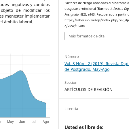
Factores de riesgo asociados al síndrome 
tudes negativas y cambios
desgaste profesional (Burnout).
Revista Dig
bjeto de modificar los
Postgrado
,
8
(2), e163. Recuperado a partir 
 es menester implementar
https://saber.ucv.ve/ojs/index.php/rev_dp/
l ámbito laboral.
e/view/16488
Más formatos de cita
Número
Vol. 8 Núm. 2 (2019): Revista Digi
de Postgrado. May-Ago
Sección
ARTÍCULOS DE REVISIÓN
Licencia
Usted es libre de: