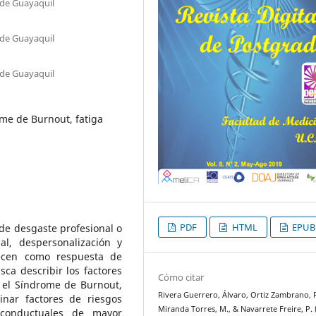
 de Guayaquil
 de Guayaquil
 de Guayaquil
ome de Burnout, fatiga
PDF
HTML
EPUB
de desgaste profesional o
al, despersonalización y
ecen como respuesta de
ca describir los factores
Cómo citar
 el Síndrome de Burnout,
Rivera Guerrero, Álvaro, Ortiz Zambrano, R
nar factores de riesgos
Miranda Torres, M., & Navarrete Freire, P. 
s conductuales de mayor