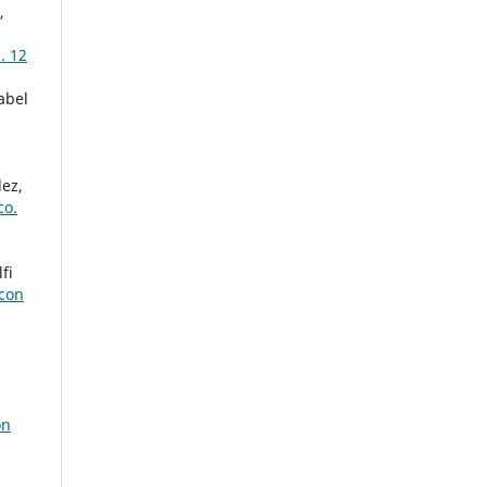
,
. 12
abel
dez,
co.
fi
 con
ón