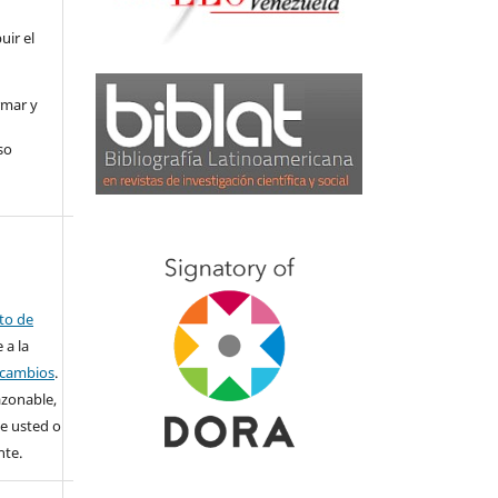
uir el
rmar y
so
ito de
 a la
o cambios
.
azonable,
e usted o
nte.