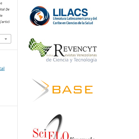
de
ital De
de
articl
tal