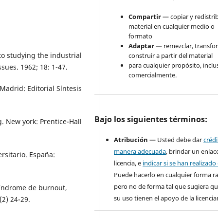
Compartir
— copiar y redistrib
material en cualquier medio o
formato
Adaptar
— remezclar, transfo
o studying the industrial
construir a partir del material
para cualquier propósito, inclu
sues. 1962; 18: 1-47.
comercialmente.
Madrid: Editorial Síntesis
Bajo los siguientes términos:
g. New york: Prentice-Hall
Atribución
— Usted debe dar
créd
manera adecuada
, brindar un enlace
rsitario. España:
licencia, e
indicar si se han realizad
Puede hacerlo en cualquier forma r
pero no de forma tal que sugiera qu
Síndrome de burnout,
su uso tienen el apoyo de la licencia
(2) 24-29.