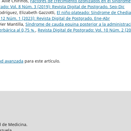
, Ailie Chirinos,
Factores de crecimiento ozonizados en el síndrome
rado: Vol. 8 Núm. 3 (2019): Revista Digital de Postgrado. Sep-Dic
odríguez, Elizabeth Gazzotti,
El niño plateado: Síndrome de Chedia
. 12 Núm. 1 (2023): Revista Digital de Postgrado. Ene-Abr
ier Mantilla,
Síndrome de cauda equina posterior a la administrac
erbárica al 0,75 %
,
Revista Digital de Postgrado: Vol. 10 Núm. 2 (20
tud avanzada
para este artículo.
d de Medicina.
ezuela.