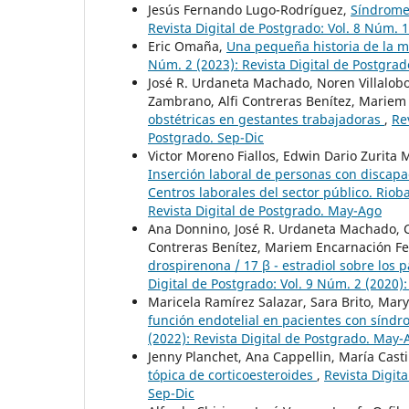
Jesús Fernando Lugo-Rodríguez,
Síndrome 
Revista Digital de Postgrado: Vol. 8 Núm. 1
Eric Omaña,
Una pequeña historia de la m
Núm. 2 (2023): Revista Digital de Postgra
José R. Urdaneta Machado, Noren Villalobos
Zambrano, Alfi Contreras Benítez, Mariem
obstétricas en gestantes trabajadoras
,
Re
Postgrado. Sep-Dic
Victor Moreno Fiallos, Edwin Dario Zurita M
Inserción laboral de personas con discapa
Centros laborales del sector público. Ri
Revista Digital de Postgrado. May-Ago
Ana Donnino, José R. Urdaneta Machado, C
Contreras Benítez, Mariem Encarnación F
drospirenona / 17 β - estradiol sobre lo
Digital de Postgrado: Vol. 9 Núm. 2 (2020)
Maricela Ramírez Salazar, Sara Brito, Mary
función endotelial en pacientes con sínd
(2022): Revista Digital de Postgrado. May-
Jenny Planchet, Ana Cappellin, María Casti
tópica de corticoesteroides
,
Revista Digita
Sep-Dic