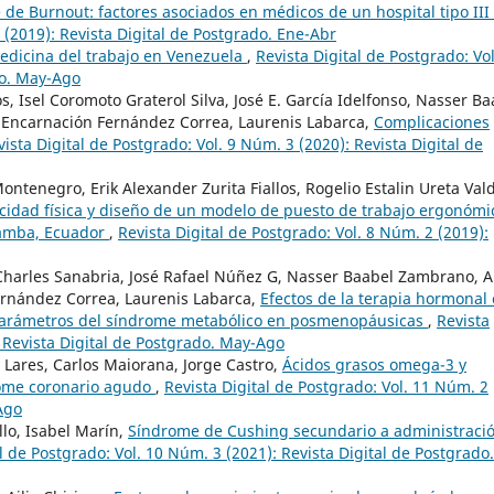
de Burnout: factores asociados en médicos de un hospital tipo III
 (2019): Revista Digital de Postgrado. Ene-Abr
edicina del trabajo en Venezuela
,
Revista Digital de Postgrado: Vol
do. May-Ago
, Isel Coromoto Graterol Silva, José E. García Idelfonso, Nasser Ba
 Encarnación Fernández Correa, Laurenis Labarca,
Complicaciones
vista Digital de Postgrado: Vol. 9 Núm. 3 (2020): Revista Digital de
ontenegro, Erik Alexander Zurita Fiallos, Rogelio Estalin Ureta Val
cidad física y diseño de un modelo de puesto de trabajo ergonómi
obamba, Ecuador
,
Revista Digital de Postgrado: Vol. 8 Núm. 2 (2019):
harles Sanabria, José Rafael Núñez G, Nasser Baabel Zambrano, Al
ernández Correa, Laurenis Labarca,
Efectos de la terapia hormonal
s parámetros del síndrome metabólico en posmenopáusicas
,
Revista
: Revista Digital de Postgrado. May-Ago
 Lares, Carlos Maiorana, Jorge Castro,
Ácidos grasos omega-3 y
rome coronario agudo
,
Revista Digital de Postgrado: Vol. 11 Núm. 2
Ago
llo, Isabel Marín,
Síndrome de Cushing secundario a administraci
l de Postgrado: Vol. 10 Núm. 3 (2021): Revista Digital de Postgrado.