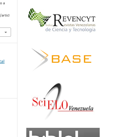
o a
articl
tal