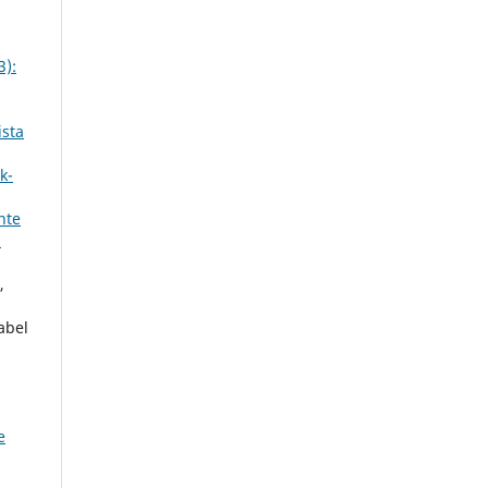
3):
ista
k-
nte
1
,
abel
e