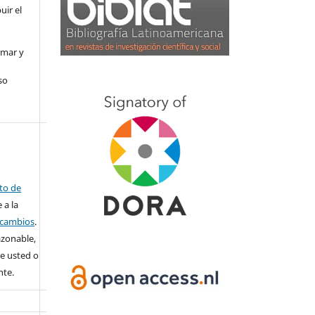
uir el
rmar y
so
ito de
 a la
o cambios
.
azonable,
e usted o
nte.