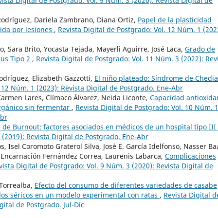
ista Digital de Postgrado: Vol. 9 Núm. 3 (2020): Revista Digital de
Rodríguez, Dariela Zambrano, Diana Ortiz,
Papel de la plasticidad
cida por lesiones
,
Revista Digital de Postgrado: Vol. 12 Núm. 1 (202
 Sara Brito, Yocasta Tejada, Mayerli Aguirre, José Laca,
Grado de
tus Tipo 2
,
Revista Digital de Postgrado: Vol. 11 Núm. 3 (2022): Rev
odríguez, Elizabeth Gazzotti,
El niño plateado: Síndrome de Chedia
. 12 Núm. 1 (2023): Revista Digital de Postgrado. Ene-Abr
Carmen Lares, Clímaco Álvarez, Neida Liconte,
Capacidad antioxida
rgánico sin fermentar
,
Revista Digital de Postgrado: Vol. 10 Núm. 
Abr
de Burnout: factores asociados en médicos de un hospital tipo III
 (2019): Revista Digital de Postgrado. Ene-Abr
, Isel Coromoto Graterol Silva, José E. García Idelfonso, Nasser Ba
 Encarnación Fernández Correa, Laurenis Labarca,
Complicaciones
vista Digital de Postgrado: Vol. 9 Núm. 3 (2020): Revista Digital de
 Torrealba,
Efecto del consumo de diferentes variedades de casabe
idos séricos en un modelo experimental con ratas
,
Revista Digital d
gital de Postgrado. Jul-Dic