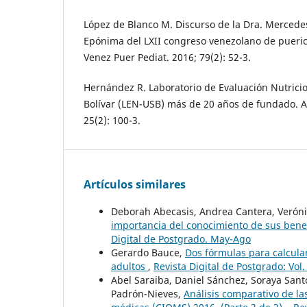
López de Blanco M. Discurso de la Dra. Mercede
Epónima del LXII congreso venezolano de puericu
Venez Puer Pediat. 2016; 79(2): 52-3.
Hernández R. Laboratorio de Evaluación Nutrici
Bolívar (LEN-USB) más de 20 años de fundado. A
25(2): 100-3.
Artículos similares
Deborah Abecasis, Andrea Cantera, Veróni
importancia del conocimiento de sus bene
Digital de Postgrado. May-Ago
Gerardo Bauce,
Dos fórmulas para calcular
adultos
,
Revista Digital de Postgrado: Vol
Abel Saraiba, Daniel Sánchez, Soraya Santo
Padrón-Nieves,
Análisis comparativo de la