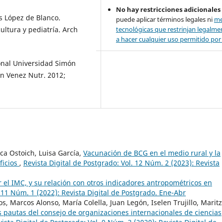
No hay restricciones adicionales
s López de Blanco.
puede aplicar términos legales ni
me
ltura y pediatría. Arch
tecnológicas que restrinjan legalme
a hacer cualquier uso permitido por l
onal Universidad Simón
n Venez Nutr. 2012;
ca Ostoich, Luisa García,
Vacunación de BCG en el medio rural y la
ficios
,
Revista Digital de Postgrado: Vol. 12 Núm. 2 (2023): Revista
 el IMC, y su relación con otros indicadores antropométricos en
. 11 Núm. 1 (2022): Revista Digital de Postgrado. Ene-Abr
s, Marcos Alonso, María Colella, Juan Legón, Iselen Trujillo, Marit
s pautas del consejo de organizaciones internacionales de ciencias