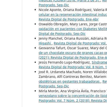
médicas (CIOMS) 2016. (Parte 3 de 3).
,
Rev
Postgrado. Sep-Dic
Nicole Aponte, Oriana Rodríguez, Valeria 
celular en la regeneración intestinal indu
Revista Digital de Postgrado. Ene-Abr
Oswaldo Obregón, Mary Lares, Jorge Castro,
oxidación en pacientes con Diabetes Melli
Digital de Postgrado. Sep-Dic
Jenny Planchet, Oriana Russián, Adriana R
Higashi
,
Revista Digital de Postgrado: Vol
Geovanna Tafurt, Oscar Suarez, Mary del 
de un chocolate oscuro de granos cacao o
(2021): Revista Digital de Postgrado. Ene-
Jesús Fernando Lugo-Rodríguez,
Síndrome 
Revista Digital de Postgrado: Vol. 8 Núm. 1
José R. Urdaneta Machado, Noren Villalobos
Zambrano, Alfi Contreras Benítez, Mariem
obstétricas en gestantes trabajadoras
,
Re
Postgrado. Sep-Dic
Mirla Morón, Ana Virginia Ávila, Francisco
venezolano sobre la concentración de líp
Postgrado: Vol. 7 Núm. 2 (2018): Revista Di