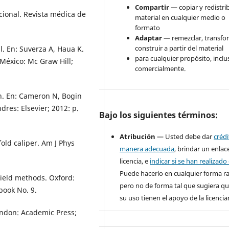
Compartir
— copiar y redistrib
icional. Revista médica de
material en cualquier medio o
formato
Adaptar
— remezclar, transfo
construir a partir del material
. En: Suverza A, Haua K.
para cualquier propósito, inclu
 México: Mc Graw Hill;
comercialmente.
. En: Cameron N, Bogin
es: Elsevier; 2012: p.
Bajo los siguientes términos:
Atribución
— Usted debe dar
créd
ld caliper. Am J Phys
manera adecuada
, brindar un enlace
licencia, e
indicar si se han realizad
Puede hacerlo en cualquier forma r
field methods. Oxford:
pero no de forma tal que sugiera qu
book No. 9.
su uso tienen el apoyo de la licencia
London: Academic Press;