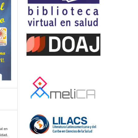
al en
lidad.