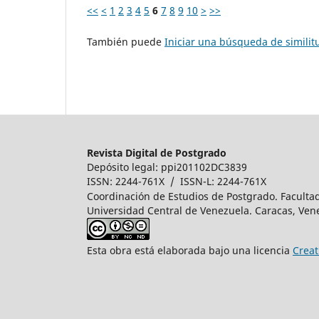
<<
<
1
2
3
4
5
6
7
8
9
10
>
>>
También puede
Iniciar una búsqueda de simili
Revista Digital de Postgrado
Depósito legal: ppi201102DC3839
ISSN: 2244-761X / ISSN-L: 2244-761X
Coordinación de Estudios de Postgrado. Faculta
Universidad Central de Venezuela. Caracas, Ven
Esta obra está elaborada bajo una licencia
Creat