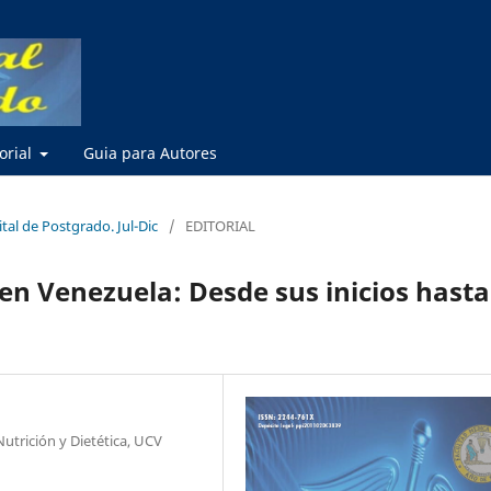
torial
Guia para Autores
ital de Postgrado. Jul-Dic
/
EDITORIAL
en Venezuela: Desde sus inicios hasta
utrición y Dietética, UCV