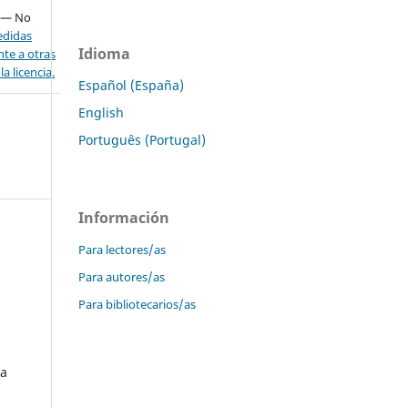
— No
didas
Idioma
nte a otras
a licencia.
Español (España)
English
Português (Portugal)
Información
Para lectores/as
Para autores/as
Para bibliotecarios/as
za