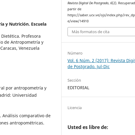
Revista Digital De Postgrado
,
6
(2). Recuperad
partir de
https://saber.ucv.ve/ojs/index.php/rev_dp/
e/view/14910
a y Nutrición. Escuela
Más formatos de cita
 Dietética. Profesora
rio de Antropometría y
. Caracas, Venezuela
Número
Vol. 6 Núm. 2 (2017): Revista Digi
de Postgrado. Jul-Dic
Sección
EDITORIAL
ral por antropometría y
adrid: Universidad
Licencia
. Análisis comparativo de
iones antropométricas.
Usted es libre de: