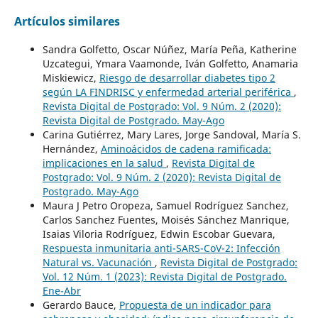
Artículos similares
Sandra Golfetto, Oscar Núñez, María Peña, Katherine
Uzcategui, Ymara Vaamonde, Iván Golfetto, Anamaria
Miskiewicz,
Riesgo de desarrollar diabetes tipo 2
según LA FINDRISC y enfermedad arterial periférica
,
Revista Digital de Postgrado: Vol. 9 Núm. 2 (2020):
Revista Digital de Postgrado. May-Ago
Carina Gutiérrez, Mary Lares, Jorge Sandoval, María S.
Hernández,
Aminoácidos de cadena ramificada:
implicaciones en la salud
,
Revista Digital de
Postgrado: Vol. 9 Núm. 2 (2020): Revista Digital de
Postgrado. May-Ago
Maura J Petro Oropeza, Samuel Rodríguez Sanchez,
Carlos Sanchez Fuentes, Moisés Sánchez Manrique,
Isaias Viloria Rodríguez, Edwin Escobar Guevara,
Respuesta inmunitaria anti-SARS-CoV-2: Infección
Natural vs. Vacunación
,
Revista Digital de Postgrado:
Vol. 12 Núm. 1 (2023): Revista Digital de Postgrado.
Ene-Abr
Gerardo Bauce,
Propuesta de un indicador para