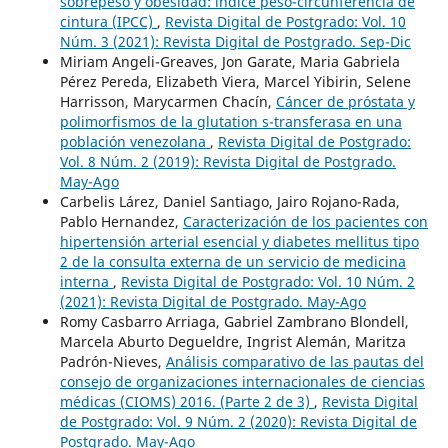
sobrepeso y obesidad: índice peso-circunferencia de
cintura (IPCC)
,
Revista Digital de Postgrado: Vol. 10
Núm. 3 (2021): Revista Digital de Postgrado. Sep-Dic
Miriam Angeli-Greaves, Jon Garate, Maria Gabriela
Pérez Pereda, Elizabeth Viera, Marcel Yibirin, Selene
Harrisson, Marycarmen Chacín,
Cáncer de próstata y
polimorfismos de la glutation s-transferasa en una
población venezolana
,
Revista Digital de Postgrado:
Vol. 8 Núm. 2 (2019): Revista Digital de Postgrado.
May-Ago
Carbelis Lárez, Daniel Santiago, Jairo Rojano-Rada,
Pablo Hernandez,
Caracterización de los pacientes con
hipertensión arterial esencial y diabetes mellitus tipo
2 de la consulta externa de un servicio de medicina
interna
,
Revista Digital de Postgrado: Vol. 10 Núm. 2
(2021): Revista Digital de Postgrado. May-Ago
Romy Casbarro Arriaga, Gabriel Zambrano Blondell,
Marcela Aburto Degueldre, Ingrist Alemán, Maritza
Padrón-Nieves,
Análisis comparativo de las pautas del
consejo de organizaciones internacionales de ciencias
médicas (CIOMS) 2016. (Parte 2 de 3)
,
Revista Digital
de Postgrado: Vol. 9 Núm. 2 (2020): Revista Digital de
Postgrado. May-Ago