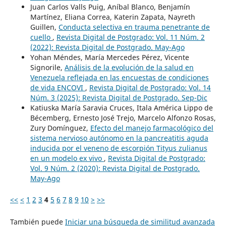
Juan Carlos Valls Puig, Aníbal Blanco, Benjamín
Martínez, Eliana Correa, Katerin Zapata, Nayreth
Guillen,
Conducta selectiva en trauma penetrante de
cuello
,
Revista Digital de Postgrado: Vol. 11 Núm. 2
(2022): Revista Digital de Postgrado. May-Ago
Yohan Méndes, María Mercedes Pérez, Vicente
Signorile,
Análisis de la evolución de la salud en
Venezuela reflejada en las encuestas de condiciones
de vida ENCOVI
,
Revista Digital de Postgrado: Vol. 14
Núm. 3 (2025): Revista Digital de Postgrado. Sep-Dic
Katiuska María Saravia Cruces, Itala América Lippo de
Bécemberg, Ernesto José Trejo, Marcelo Alfonzo Rosas,
Zury Domínguez,
Efecto del manejo farmacológico del
sistema nervioso autónomo en la pancreatitis aguda
inducida por el veneno de escorpión Tityus zulianus
en un modelo ex vivo
,
Revista Digital de Postgrado:
Vol. 9 Núm. 2 (2020): Revista Digital de Postgrado.
May-Ago
<<
<
1
2
3
4
5
6
7
8
9
10
>
>>
También puede
Iniciar una búsqueda de similitud avanzada