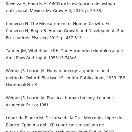
Suverza A, Haua K. El ABCD de la evaluación del estado
nutricional. México: Mc Graw Hill; 2010: p. 29-68.
Cameron N. The Measurement of Human Growth. En:
Cameron N, Bogin B. Human Growth and Development. 2nd
Ed. Londres: Elsevier; 2012: p. 487-513.
Tanner JM, Whitehouse RH. The Harpenden skinfold caliper.
Am J Phys Anthropol. 1955;13:743e6
Weiner JS, Lourie JA. Human biology: a guide to field
methods. Oxford: Blackwell Scientific Publications; 1969. IBP
Handbook No. 9.
Weiner JS, Lourie JA. Practical human biology. London:
Academic Press; 1981.
López de Blanco M. Discurso de la Dra. Mercedes López de
Blanco. Epónima del LXII congreso venezolano de
puericultura y pediatría. Arch Venez Puer Pediat. 2016;