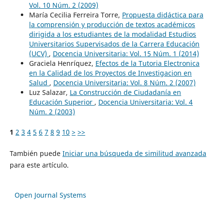
Vol. 10 Núm. 2 (2009)
María Cecilia Ferreira Torre,
Propuesta didáctica para
la comprensión y producción de textos académicos
dirigida a los estudiantes de la modalidad Estudios
Universitarios Supervisados de la Carrera Educación
(UCV)
,
Docencia Universitaria: Vol. 15 Núm. 1 (2014)
Graciela Henríquez,
Efectos de la Tutoria Electronica
en la Calidad de los Proyectos de Investigacion en
Salud
,
Docencia Universitaria: Vol. 8 Núm. 2 (2007)
Luz Salazar,
La Construcción de Ciudadanía en
Educación Superior
,
Docencia Universitaria: Vol. 4
Núm. 2 (2003)
1
2
3
4
5
6
7
8
9
10
>
>>
También puede
Iniciar una búsqueda de similitud avanzada
para este artículo.
Open Journal Systems