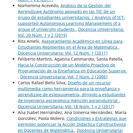
Norhemma Acevedo,
Análisis de la Gestión del
Aprendizaje Autónomo apoyado en las TIC de un
grupo de estudiantes universitarios. / Analysis of ICT-
supported Autonomous Learning Management of a
group of university students
,
Docencia Universitaria:
Vol. 20 Núm. 1 y 2 (2019)
Rita Amelii,
Asesoramiento Académico en Línea para
Estudiantes Repitientes en el Área de Matemática
,
Docencia Universitaria: Vol. 12 Núm. 1 (2011)
Feliberto Martins, Agatina Cammaroto, Santa Patella,
Hacia la Construcción de un Modelo Proactivo de
Programación de la Enseñanza en Educación Superior.
,
Docencia Universitaria: Vol. 7 Núm. 2 (2006)
Carlos Rafael Bello Silva,
Diseño de un recurso
multimedia como herramienta para la enseñanza y
aprendizaje de estequiometría, dirigido a estudiantes
de ingeniería agronómica mención agroindustrial
,
Docencia Universitaria: Vol. 18 Núm. 1 y 2 (2017)
Ana Isabel Hernández, Ana Ismenia Hernández, María
González, Paola Molero,
Condiciones y Estrategias que
permiten potenciar la Acción Didáctica Constructivista
en Docentes de Matemática
,
Docencia Universitaria: