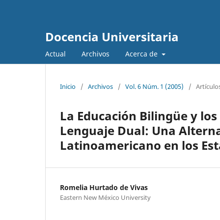
Docencia Universitaria
Actual
Archivos
Acerca de
Inicio
/
Archivos
/
Vol. 6 Núm. 1 (2005)
/
Artículo
La Educación Bilingüe y lo
Lenguaje Dual: Una Alterna
Latinoamericano en los Es
Romelia Hurtado de Vivas
Eastern New México University