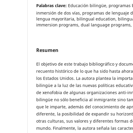
Palabras clave:
Educación bilingüe, programas 
inmersión de dos vías, programas de lenguaje du
lengua mayoritaria, bilingual education, biling
immersion programs, dual language programs, 
Resumen
El objetivo de este trabajo bibliográfico y docu
recuento histórico de lo que ha sido hasta ahor
los Estados Unidos. La autora plantea la import
bilingüe a la luz de las nuevas políticas educati
de xenofobia de algunas organizaciones anti-in
bilingüe no sólo beneficia al inmigrante sino ta
que le imparte, además del conocimiento de ap
diferente, la posibilidad de expandir su horizon
otras culturas, sus valores y diferentes formas d
mundo. Finalmente, la autora señala las caracter