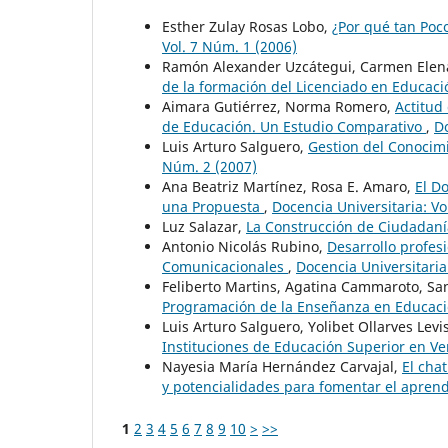
Esther Zulay Rosas Lobo,
¿Por qué tan Poco
Vol. 7 Núm. 1 (2006)
Ramón Alexander Uzcátegui, Carmen Ele
de la formación del Licenciado en Educac
Aimara Gutiérrez, Norma Romero,
Actitud
de Educación. Un Estudio Comparativo
,
Do
Luis Arturo Salguero,
Gestion del Conocim
Núm. 2 (2007)
Ana Beatriz Martínez, Rosa E. Amaro,
El D
una Propuesta
,
Docencia Universitaria: Vo
Luz Salazar,
La Construcción de Ciudadan
Antonio Nicolás Rubino,
Desarrollo profes
Comunicacionales
,
Docencia Universitaria
Feliberto Martins, Agatina Cammaroto, San
Programación de la Enseñanza en Educaci
Luis Arturo Salguero, Yolibet Ollarves Lev
Instituciones de Educación Superior en V
Nayesia María Hernández Carvajal,
El cha
y potencialidades para fomentar el apren
1
2
3
4
5
6
7
8
9
10
>
>>