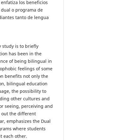
enfatiza los beneficios
e dual o programa de
diantes tanto de lengua
study is to briefly
tion has been in the
nce of being bilingual in
nophobic feelings of some
n benefits not only the
on, bilingual education
ge, the possibility to
ding other cultures and
or seeing, perceiving and
 out the different
lar, emphasizes the Dual
grams where students
t each other.