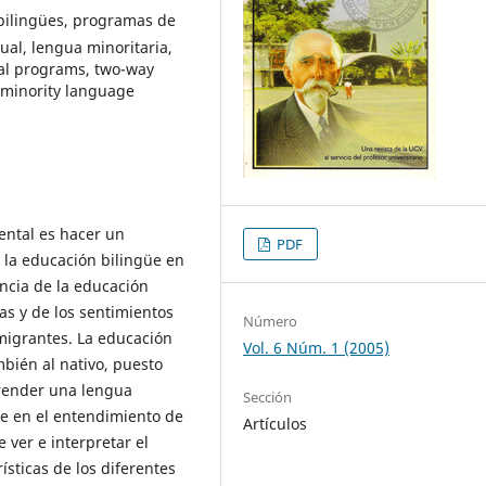
bilingües, programas de
al, lengua minoritaria,
ual programs, two-way
minority language
mental es hacer un
PDF
a la educación bilingüe en
ancia de la educación
vas y de los sentimientos
Número
migrantes. La educación
Vol. 6 Núm. 1 (2005)
mbién al nativo, puesto
render una lengua
Sección
te en el entendimiento de
Artículos
e ver e interpretar el
ísticas de los diferentes