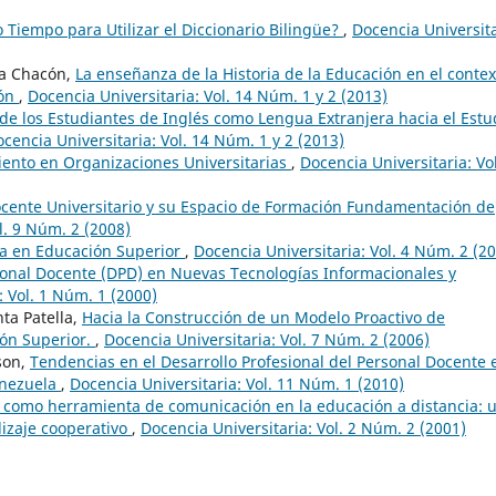
 Tiempo para Utilizar el Diccionario Bilingüe?
,
Docencia Universita
na Chacón,
La enseñanza de la Historia de la Educación en el contex
ión
,
Docencia Universitaria: Vol. 14 Núm. 1 y 2 (2013)
 de los Estudiantes de Inglés como Lengua Extranjera hacia el Estu
cencia Universitaria: Vol. 14 Núm. 1 y 2 (2013)
iento en Organizaciones Universitarias
,
Docencia Universitaria: Vol
ocente Universitario y su Espacio de Formación Fundamentación de
l. 9 Núm. 2 (2008)
ía en Educación Superior
,
Docencia Universitaria: Vol. 4 Núm. 2 (2
ional Docente (DPD) en Nuevas Tecnologías Informacionales y
: Vol. 1 Núm. 1 (2000)
ta Patella,
Hacia la Construcción de un Modelo Proactivo de
ón Superior.
,
Docencia Universitaria: Vol. 7 Núm. 2 (2006)
ison,
Tendencias en el Desarrollo Profesional del Personal Docente 
enezuela
,
Docencia Universitaria: Vol. 11 Núm. 1 (2010)
t como herramienta de comunicación en la educación a distancia: 
dizaje cooperativo
,
Docencia Universitaria: Vol. 2 Núm. 2 (2001)