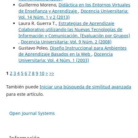
Guillermo Moreno,
Didáctica en los Entornos Virtuales
de Enseñanza y Aprendizaje
,
Docencia Universitaria:
Vol. 14 Núm. 1 y 2 (2013)
Laura R. Guerra T.,
Estrategias de Aprendizaje
Colaborativo utilizando las Nuevas Tecnologías de
Información y Comunicación. (Evaluación por Grupos)
,
Docencia Universitaria: Vol. 9 Núm. 2 (2008)
Gustavo Poleo,
Diseño Instruccional para Ambientes
de Aprendizaje Basados en la Web
,
Docencia
Universitaria: Vol. 4 Núm. 1 (2003)
1
2
3
4
5
6
7
8
9
10
>
>>
También puede
Iniciar una búsqueda de similitud avanzada
para este artículo.
Open Journal Systems