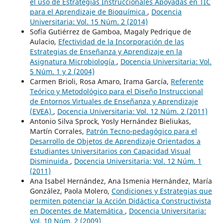
el uso de Estrategias Instruccionales Apoyadas en TIC
para el Aprendizaje de Bioquímica
,
Docencia
Universitaria: Vol. 15 Núm. 2 (2014)
Sofía Gutiérrez de Gamboa, Magaly Pedrique de
Aulacio,
Efectividad de la Incorporación de las
Estrategias de Enseñanza y Aprendizaje en la
Asignatura Microbiología
,
Docencia Universitaria: Vol.
5 Núm. 1 y 2 (2004)
Carmen Brioli, Rosa Amaro, Irama García,
Referente
Teórico y Metodológico para el Diseño Instruccional
de Entornos Virtuales de Enseñanza y Aprendizaje
(EVEA)
,
Docencia Universitaria: Vol. 12 Núm. 2 (2011)
Antonio Silva Sprock, Yosly Hernández Bieliukas,
Martín Corrales,
Patrón Tecno-pedagógico para el
Desarrollo de Objetos de Aprendizaje Orientados a
Estudiantes Universitarios con Capacidad Visual
Disminuida
,
Docencia Universitaria: Vol. 12 Núm. 1
(2011)
Ana Isabel Hernández, Ana Ismenia Hernández, María
González, Paola Molero,
Condiciones y Estrategias que
permiten potenciar la Acción Didáctica Constructivista
en Docentes de Matemática
,
Docencia Universitaria:
Vol. 10 Núm. 2 (2009)