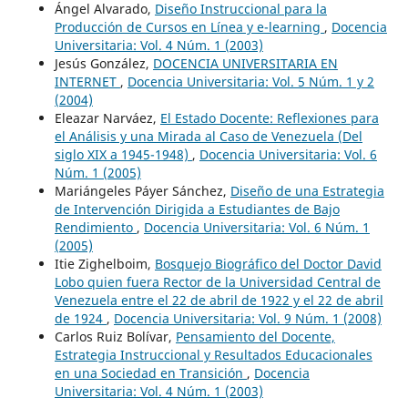
Ángel Alvarado,
Diseño Instruccional para la
Producción de Cursos en Línea y e-learning
,
Docencia
Universitaria: Vol. 4 Núm. 1 (2003)
Jesús González,
DOCENCIA UNIVERSITARIA EN
INTERNET
,
Docencia Universitaria: Vol. 5 Núm. 1 y 2
(2004)
Eleazar Narváez,
El Estado Docente: Reflexiones para
el Análisis y una Mirada al Caso de Venezuela (Del
siglo XIX a 1945-1948)
,
Docencia Universitaria: Vol. 6
Núm. 1 (2005)
Mariángeles Páyer Sánchez,
Diseño de una Estrategia
de Intervención Dirigida a Estudiantes de Bajo
Rendimiento
,
Docencia Universitaria: Vol. 6 Núm. 1
(2005)
Itie Zighelboim,
Bosquejo Biográfico del Doctor David
Lobo quien fuera Rector de la Universidad Central de
Venezuela entre el 22 de abril de 1922 y el 22 de abril
de 1924
,
Docencia Universitaria: Vol. 9 Núm. 1 (2008)
Carlos Ruiz Bolívar,
Pensamiento del Docente,
Estrategia Instruccional y Resultados Educacionales
en una Sociedad en Transición
,
Docencia
Universitaria: Vol. 4 Núm. 1 (2003)