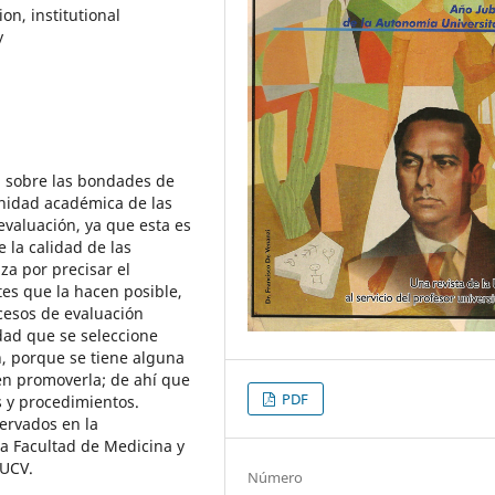
on, institutional
y
ón sobre las bondades de
unidad académica de las
valuación, ya que esta es
 la calidad de las
za por precisar el
es que la hacen posible,
ocesos de evaluación
dad que se seleccione
n, porque se tiene alguna
en promoverla; de ahí que
PDF
s y procedimientos.
servados en la
la Facultad de Medicina y
 UCV.
Número