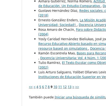
Aimara Gutiérrez, Norma Romero,
Actitud
de Educación. Un Estudio Comparativo
,
Do
Gustavo Hernández Díaz,
Redes sociales:
(2018)
Ernesto González Enders,
La Misión Acadé
Universidad- Sociedad1
,
Docencia Universi
Rosa Amaro de Chacín,
Foro sobre Didácti
(2004)
Yosly Caridad Hernández Bieliukas, José Jo
Recurso Educativo Abierto basado en simu
resource based on simulations
,
Docencia 
Ramón Escontrela Mao,
Bases para Reconst
,
Docencia Universitaria: Vol. 4 Núm. 1 (20
Tulio Ramírez,
El Texto Escolar como Objet
(2002)
Luis Arturo Salguero, Yolibet Ollarves Lev
Instituciones de Educación Superior en V
<<
<
4
5
6
7
8
9
10
11
12
13
>
>>
También puede
Iniciar una búsqueda de simili