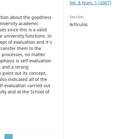
Vol. 8 Núm. 1 (2007)
Sección
ection about the goodness
university academic
Artículos
s since this is a valid
 university functions. In
ept of evaluation and it's
transfer them to the
n processes, no matter
mphasis is self-evaluation
t and a strong
 point out its concept,
lso indicated all of the
f-evaluation carried out
lty and at the School of