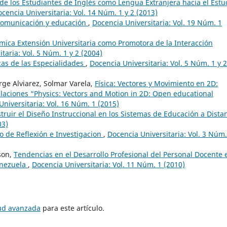
 de los Estudiantes de Inglés como Lengua Extranjera hacia el Estu
cencia Universitaria: Vol. 14 Núm. 1 y 2 (2013)
 comunicación y educación
,
Docencia Universitaria: Vol. 19 Núm. 1
mica Extensión Universitaria como Promotora de la Interacción
taria: Vol. 5 Núm. 1 y 2 (2004)
cas de las Especialidades
,
Docencia Universitaria: Vol. 5 Núm. 1 y 2
rge Alviarez, Solmar Varela,
Física: Vectores y Movimiento en 2D:
laciones “Physics: Vectors and Motion in 2D: Open educational
Universitaria: Vol. 16 Núm. 1 (2015)
ruir el Diseño Instruccional en los Sistemas de Educación a Dista
03)
o de Reflexión e Investigacion
,
Docencia Universitaria: Vol. 3 Núm.
ison,
Tendencias en el Desarrollo Profesional del Personal Docente 
enezuela
,
Docencia Universitaria: Vol. 11 Núm. 1 (2010)
tud avanzada
para este artículo.