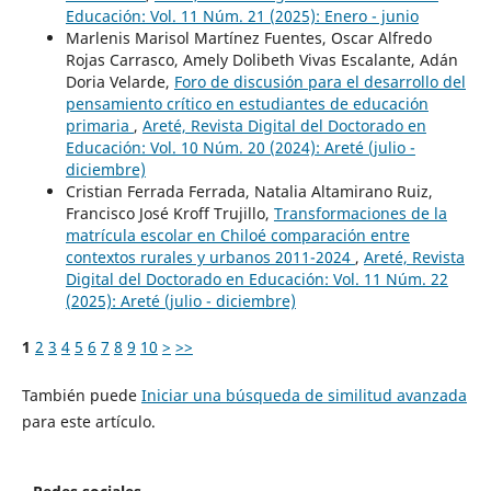
Educación: Vol. 11 Núm. 21 (2025): Enero - junio
Marlenis Marisol Martínez Fuentes, Oscar Alfredo
Rojas Carrasco, Amely Dolibeth Vivas Escalante, Adán
Doria Velarde,
Foro de discusión para el desarrollo del
pensamiento crítico en estudiantes de educación
primaria
,
Areté, Revista Digital del Doctorado en
Educación: Vol. 10 Núm. 20 (2024): Areté (julio -
diciembre)
Cristian Ferrada Ferrada, Natalia Altamirano Ruiz,
Francisco José Kroff Trujillo,
Transformaciones de la
matrícula escolar en Chiloé comparación entre
contextos rurales y urbanos 2011-2024
,
Areté, Revista
Digital del Doctorado en Educación: Vol. 11 Núm. 22
(2025): Areté (julio - diciembre)
1
2
3
4
5
6
7
8
9
10
>
>>
También puede
Iniciar una búsqueda de similitud avanzada
para este artículo.