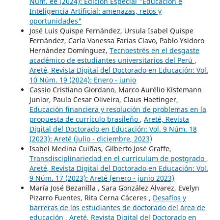
Núm. ee (2024): Edición Especial "Educación e
Inteligencia Artificial: amenazas, retos y
oportunidades"
José Luis Quispe Fernández, Ursula Isabel Quispe
Fernández, Carla Vanessa Farias Clavo, Pablo Ysidoro
Hernández Domínguez,
Tecnoestrés en el desgaste
académico de estudiantes universitarios del Perú
,
Areté, Revista Digital del Doctorado en Educación: Vol.
10 Núm. 19 (2024): Enero - junio
Cassio Cristiano Giordano, Marco Aurélio Kistemann
Junior, Paulo Cesar Oliveira, Claus Haetinger,
Educación financiera y resolución de problemas en la
propuesta de currículo brasileño
,
Areté, Revista
Digital del Doctorado en Educación: Vol. 9 Núm. 18
(2023): Areté (julio - diciembre, 2023)
Isabel Medina Cuiñas, Gilberto José Graffe,
Transdisciplinariedad en el curriculum de postgrado
,
Areté, Revista Digital del Doctorado en Educación: Vol.
9 Núm. 17 (2023): Areté (enero - junio 2023)
María José Bezanilla , Sara González Alvarez, Evelyn
Pizarro Fuentes, Rita Cerna Cáceres ,
Desafíos y
barreras de los estudiantes de doctorado del área de
educación
,
Areté, Revista Digital del Doctorado en