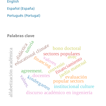
English
Español (España)
Português (Portugal)
Palabras clave
tutoría
didáctica
educational climate
bono doctoral
alfabetización académica
sectores populares
avec
valores
financing
financiamiento
jardín maternal
convenio
agreement.
docentes
values.
kindergarten
evaluación
popular sectors
institucional culture
discurso académico en ingeniería