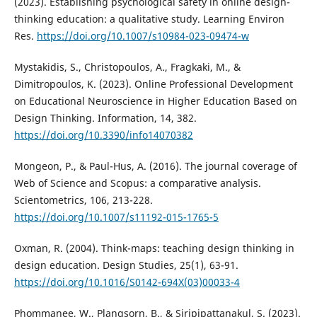
(2023). Establishing psychological safety in online design-
thinking education: a qualitative study. Learning Environ
Res.
https://doi.org/10.1007/s10984-023-09474-w
Mystakidis, S., Christopoulos, A., Fragkaki, M., &
Dimitropoulos, K. (2023). Online Professional Development
on Educational Neuroscience in Higher Education Based on
Design Thinking. Information, 14, 382.
https://doi.org/10.3390/info14070382
Mongeon, P., & Paul-Hus, A. (2016). The journal coverage of
Web of Science and Scopus: a comparative analysis.
Scientometrics, 106, 213-228.
https://doi.org/10.1007/s11192-015-1765-5
Oxman, R. (2004). Think-maps: teaching design thinking in
design education. Design Studies, 25(1), 63-91.
https://doi.org/10.1016/S0142-694X(03)00033-4
Phommanee, W., Plangsorn, B., & Siripipattanakul, S. (2023).