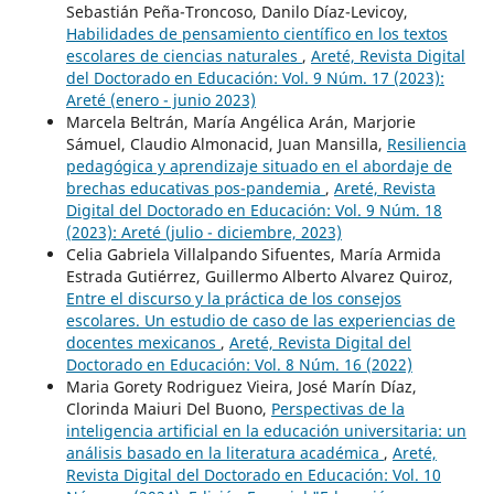
Sebastián Peña-Troncoso, Danilo Díaz-Levicoy,
Habilidades de pensamiento científico en los textos
escolares de ciencias naturales
,
Areté, Revista Digital
del Doctorado en Educación: Vol. 9 Núm. 17 (2023):
Areté (enero - junio 2023)
Marcela Beltrán, María Angélica Arán, Marjorie
Sámuel, Claudio Almonacid, Juan Mansilla,
Resiliencia
pedagógica y aprendizaje situado en el abordaje de
brechas educativas pos-pandemia
,
Areté, Revista
Digital del Doctorado en Educación: Vol. 9 Núm. 18
(2023): Areté (julio - diciembre, 2023)
Celia Gabriela Villalpando Sifuentes, María Armida
Estrada Gutiérrez, Guillermo Alberto Alvarez Quiroz,
Entre el discurso y la práctica de los consejos
escolares. Un estudio de caso de las experiencias de
docentes mexicanos
,
Areté, Revista Digital del
Doctorado en Educación: Vol. 8 Núm. 16 (2022)
Maria Gorety Rodriguez Vieira, José Marín Díaz,
Clorinda Maiuri Del Buono,
Perspectivas de la
inteligencia artificial en la educación universitaria: un
análisis basado en la literatura académica
,
Areté,
Revista Digital del Doctorado en Educación: Vol. 10