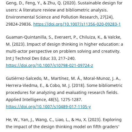
Geng, D., Feng, Y., & Zhu, Q. (2020). Sustainable design for
users: A literature review and bibliometric analysis.
Environmental Science and Pollution Research, 27(24),
29824-29836.
https://doi.org/10.1007/s11356-020-09283-1
Guaman-Quintanilla, S., Everaert, P., Chiluiza, K., & Valcke,
M. (2023). Impact of design thinking in higher education: a
multi-actor perspective on problem solving and creativity.
Int J Technol Des Educ 33, 217–240.
https://doi.org/10.1007/s10798-021-09724-z
Gutiérrez-Salcedo, M., Martínez, M. Á., Moral-Munoz, J. A.,
Herrera-Viedma, E., & Cobo, M. J. (2018). Some bibliometric
procedures for analyzing and evaluating research fields.
Applied Intelligence, 48(5), 1275-1287.
https://doi.org/10.1007/s10489-017-1105-y
He, W., Yan, J., Wang, C., Liao, L., & Hu, X. (2023). Exploring
the impact of the design thinking model on fifth graders’