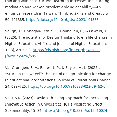
thinking with constructivist learning increases the learning
motivation and wicked problem-solving capability—An
empirical research in Taiwan. Thinking Skills and Creativity,
50, 101385.
https://doi.org/10.1016/j.tsc.2023.101385
Vaugh, T., Finnegan-Kessie, T., Donnellan, P., & Oswald, T.
(2020). The potential of Design Thinking to enable change in
Higher Education. All Ireland Journal of Higher Education,
12(3), Article 3.
https://ojs.aishe.org/index.php/aishe-
j/article/view/505
VanGronigen, B. A., Bailes, L. P., & Saylor, M. L. (2022).
“Stuck in this wheel”: The use of design thinking for change
in educational organizations. Journal of Educational Change,
24, 699–725.
https://doi.org/10.1007/s10833-022-09462-6
Velu, S.R. (2023). Design Thinking Approach for Increasing
Innovative Action in Universities: ICT’s Mediating Effect.
Sustainability, 15, 24.
https://doi.org/10.3390/su15010024