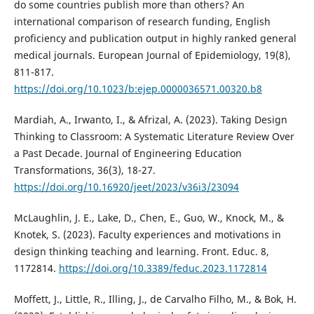
do some countries publish more than others? An
international comparison of research funding, English
proficiency and publication output in highly ranked general
medical journals. European Journal of Epidemiology, 19(8),
811-817.
https://doi.org/10.1023/b:ejep.0000036571.00320.b8
Mardiah, A., Irwanto, I., & Afrizal, A. (2023). Taking Design
Thinking to Classroom: A Systematic Literature Review Over
a Past Decade. Journal of Engineering Education
Transformations, 36(3), 18-27.
https://doi.org/10.16920/jeet/2023/v36i3/23094
McLaughlin, J. E., Lake, D., Chen, E., Guo, W., Knock, M., &
Knotek, S. (2023). Faculty experiences and motivations in
design thinking teaching and learning. Front. Educ. 8,
1172814.
https://doi.org/10.3389/feduc.2023.1172814
Moffett, J., Little, R., Illing, J., de Carvalho Filho, M., & Bok, H.