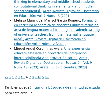
thinking in elementary and middle school students
computational thinking in elementary and middle
school students]
,
Areté, Revista Digital del Doctorado
en Educación: Vol. 7 Núm. 13 (2021)
Melissa Manrique, Marisol García Romero,
Formación
en escritura académica de docentes universitarios del
área de lengua materna [Training in academic writing
of university teachers from the maternal language
area]
,
Areté, Revista Digital del Doctorado en
Educación: Vol. 6 Núm. 12 (2020)
Miguel Ángel Corominas Ayala,
Una experiencia
educativa basada en proyectos de integración
interdisciplinaria y de proyección social
,
Areté,
Revista Digital del Doctorado en Educación: Vol. 9
Núm. 18 (2023): Areté (julio - diciembre, 2023)
<<
<
1
2
3
4
5
6
7
8
9
10
>
>>
También puede
Iniciar una búsqueda de similitud avanzada
para este artículo.