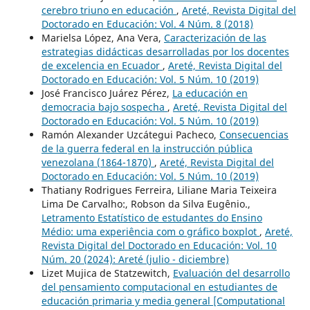
cerebro triuno en educación
,
Areté, Revista Digital del
Doctorado en Educación: Vol. 4 Núm. 8 (2018)
Marielsa López, Ana Vera,
Caracterización de las
estrategias didácticas desarrolladas por los docentes
de excelencia en Ecuador
,
Areté, Revista Digital del
Doctorado en Educación: Vol. 5 Núm. 10 (2019)
José Francisco Juárez Pérez,
La educación en
democracia bajo sospecha
,
Areté, Revista Digital del
Doctorado en Educación: Vol. 5 Núm. 10 (2019)
Ramón Alexander Uzcátegui Pacheco,
Consecuencias
de la guerra federal en la instrucción pública
venezolana (1864-1870)
,
Areté, Revista Digital del
Doctorado en Educación: Vol. 5 Núm. 10 (2019)
Thatiany Rodrigues Ferreira, Liliane Maria Teixeira
Lima De Carvalho:, Robson da Silva Eugênio.,
Letramento Estatístico de estudantes do Ensino
Médio: uma experiência com o gráfico boxplot
,
Areté,
Revista Digital del Doctorado en Educación: Vol. 10
Núm. 20 (2024): Areté (julio - diciembre)
Lizet Mujica de Statzewitch,
Evaluación del desarrollo
del pensamiento computacional en estudiantes de
educación primaria y media general [Computational