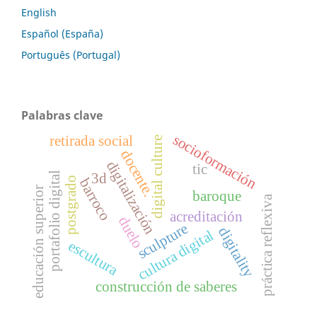
English
Español (España)
Português (Portugal)
Palabras clave
socioformación
retirada social
digital culture
docente.
digitalización
tic
portafolio digital
3d
postgrado
barroco
educación superior
baroque
práctica reflexiva
acreditación
duelo
sculpture
digitality
cultura digital
escultura
construcción de saberes