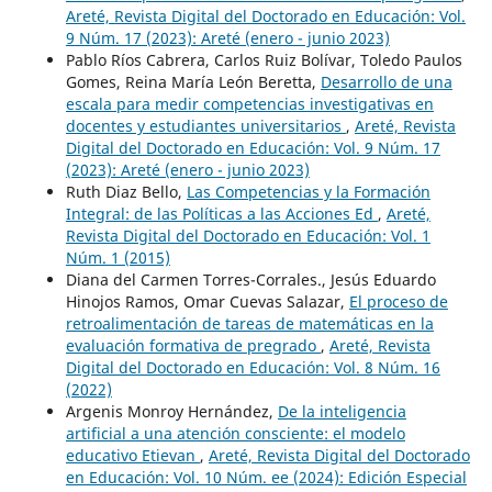
Areté, Revista Digital del Doctorado en Educación: Vol.
9 Núm. 17 (2023): Areté (enero - junio 2023)
Pablo Ríos Cabrera, Carlos Ruiz Bolívar, Toledo Paulos
Gomes, Reina María León Beretta,
Desarrollo de una
escala para medir competencias investigativas en
docentes y estudiantes universitarios
,
Areté, Revista
Digital del Doctorado en Educación: Vol. 9 Núm. 17
(2023): Areté (enero - junio 2023)
Ruth Diaz Bello,
Las Competencias y la Formación
Integral: de las Políticas a las Acciones Ed
,
Areté,
Revista Digital del Doctorado en Educación: Vol. 1
Núm. 1 (2015)
Diana del Carmen Torres-Corrales., Jesús Eduardo
Hinojos Ramos, Omar Cuevas Salazar,
El proceso de
retroalimentación de tareas de matemáticas en la
evaluación formativa de pregrado
,
Areté, Revista
Digital del Doctorado en Educación: Vol. 8 Núm. 16
(2022)
Argenis Monroy Hernández,
De la inteligencia
artificial a una atención consciente: el modelo
educativo Etievan
,
Areté, Revista Digital del Doctorado
en Educación: Vol. 10 Núm. ee (2024): Edición Especial