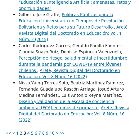
"Educación e Inteligencia Artificial: amenazas, retos y
oportunidades"
Gilberto José Graffe,
Políticas Públicas para la
Educación Universitaria en Tiempos de Revolución
Bolivariana y Retos para su Futuro Desarrollo
,
Areté,
Revista Digital del Doctorado en Educación: Vol. 1
Núm. 2 (2015)
Carlos Rodríguez Garcés, Geraldo Padilla Fuentes,
Claudia Suazo Ruíz, Denisse Espinosa Valenzuela,
Percepción de riesgo, salud mental e incertidumbre
durante la pandemia por COVID-19 entre jóvenes
chilenos
,
Areté, Revista Digital del Doctorado en
Educación: Vol. 8 Núm. 16 (2022)
Nissa Yaing Torres Soto, Beatriz Martínez Ramírez,
Fernanda Guadalupe Rascón Arriaga, Josué Arturo
Medina Fernández., Luis Antonio Reyna Martínez,
Diseño y validación de la escala de conciencia
ambiental (ECA) en niños de primaria
,
Areté, Revista
Digital del Doctorado en Educación: Vol. 8 Núm. 16
(2022)
<<
<
1
2
3
4
5
6
7
8
9
10
>
>>