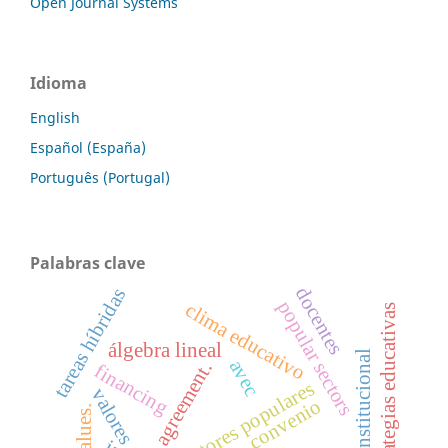
Open Journal Systems
Idioma
English
Español (España)
Português (Portugal)
Palabras clave
docentes
tareas híbridas
popular sectors
clima educativo
estrategias educativas
álgebra lineal
cultura institucional
avec
agreement.
financing
sectores populares
valores
convenio
values.