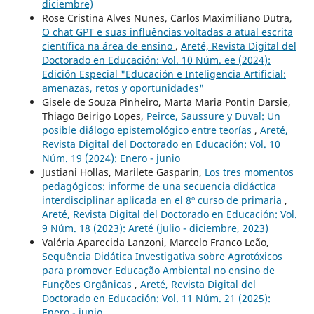
diciembre)
Rose Cristina Alves Nunes, Carlos Maximiliano Dutra,
O chat GPT e suas influências voltadas a atual escrita
científica na área de ensino
,
Areté, Revista Digital del
Doctorado en Educación: Vol. 10 Núm. ee (2024):
Edición Especial "Educación e Inteligencia Artificial:
amenazas, retos y oportunidades"
Gisele de Souza Pinheiro, Marta Maria Pontin Darsie,
Thiago Beirigo Lopes,
Peirce, Saussure y Duval: Un
posible diálogo epistemológico entre teorías
,
Areté,
Revista Digital del Doctorado en Educación: Vol. 10
Núm. 19 (2024): Enero - junio
Justiani Hollas, Marilete Gasparin,
Los tres momentos
pedagógicos: informe de una secuencia didáctica
interdisciplinar aplicada en el 8º curso de primaria
,
Areté, Revista Digital del Doctorado en Educación: Vol.
9 Núm. 18 (2023): Areté (julio - diciembre, 2023)
Valéria Aparecida Lanzoni, Marcelo Franco Leão,
Sequência Didática Investigativa sobre Agrotóxicos
para promover Educação Ambiental no ensino de
Funções Orgânicas
,
Areté, Revista Digital del
Doctorado en Educación: Vol. 11 Núm. 21 (2025):
Enero - junio