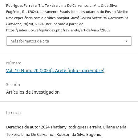
Rodrigues Ferreira, T. ., Teixeira Lima De Carvalho:, L. M. ., & da Silva
Eugênio., R. . (2024). Letramento Estatístico de estudantes do Ensino Médio:
uma experiência com o gráfico boxplot.
Areté, Revista Digital Del Doctorado En
Educación
,
10
(20), 69–86. Recuperado a partir de
https://saber.ucv.ve/ojs/index.php/rev_arete/article/view/28353
Más formatos de cita
Número
Vol. 10 Núm. 20 (2024): Areté (julio - diciembre)
Sección
Artículos de Investigación
Licencia
Derechos de autor 2024 Thatiany Rodrigues Ferreira, Liliane Maria
Teixeira Lima De Carvalho:, Robson da Silva Eugênio.