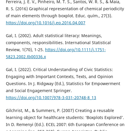
Ferreira, J. E. V., Pinheiro, M. T. S., Santos, W. R. S., & Maia,
R. S. (2016) Graphical representation of chemical periodicity
of main elements through boxplot. Educ. quím., 27(3).
https://doi.org/10.1016/j.eq.2016.04.007
Gal, I. (2002). Adult statistical literacy: Meanings,
components, responsibilities. International Statistical
Review, 1(70), 1-25.
https://doi.org/10.1111/j.1751-
5823.2002.tb00336.x
Gal, I. (2022). Critical Understanding of Civic Statistics:
Engaging with Important Contexts, Texts, and Opinion
Questions. In J. Ridgway (Ed.), Statistics for Empowerment
and Social Engagement Springer.
https://doi.org/10.1007/978-3-031-20748-8_13
Gilchrist, M., & Summers, P. (2007) Creating a reusable
learning object for healthcare students: ‘Boxplots Explored’.
In D. Remenyi (Ed.). ECEL 2007: 6th European Conference on