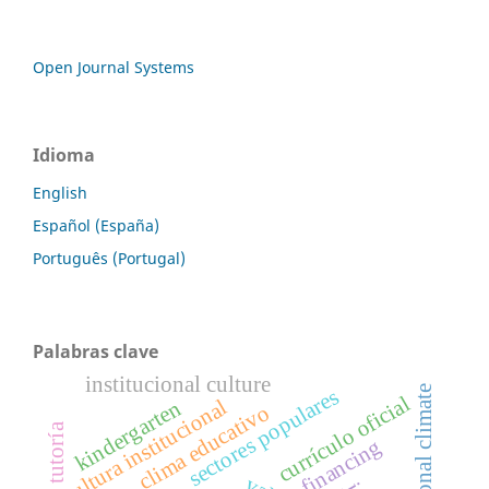
Open Journal Systems
Idioma
English
Español (España)
Português (Portugal)
Palabras clave
institucional culture
educational climate
sectores populares
currículo oficial
cultura institucional
kindergarten
clima educativo
tutoría
financing