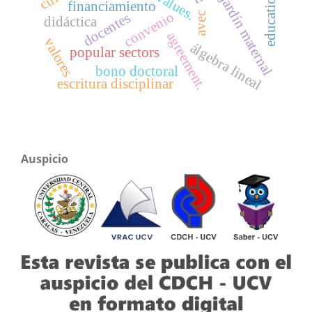
values.
jardín maternal
financiamiento
convenio
avec
docentes
didáctica
agreement.
valores
álgebra lineal
popular sectors
bono doctoral
escritura disciplinar
Auspicio