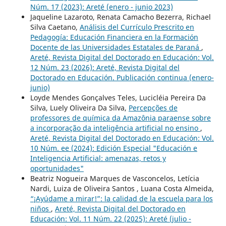
Núm. 17 (2023): Areté (enero - junio 2023)
Jaqueline Lazaroto, Renata Camacho Bezerra, Richael
Silva Caetano,
Análisis del Currículo Prescrito en
Pedagogía: Educación Financiera en la Formación
Docente de las Universidades Estatales de Paraná
,
Areté, Revista Digital del Doctorado en Educación: Vol.
12 Núm. 23 (2026): Areté, Revista Digital del
Doctorado en Educación. Publicación continua (enero-
junio)
Loyde Mendes Gonçalves Teles, Lucicléia Pereira Da
Silva, Luely Oliveira Da Silva,
Percepções de
professores de química da Amazônia paraense sobre
a incorporação da inteligência artificial no ensino
,
Areté, Revista Digital del Doctorado en Educación: Vol.
10 Núm. ee (2024): Edición Especial "Educación e
Inteligencia Artificial: amenazas, retos y
oportunidades"
Beatriz Nogueira Marques de Vasconcelos, Letícia
Nardi, Luiza de Oliveira Santos , Luana Costa Almeida,
“¡Ayúdame a mirar!”: la calidad de la escuela para los
niños
,
Areté, Revista Digital del Doctorado en
Educación: Vol. 11 Núm. 22 (2025): Areté (julio -