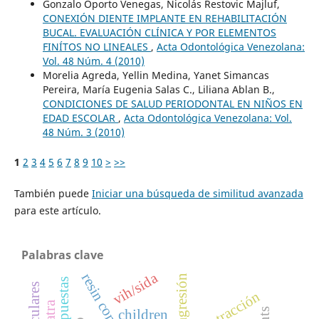
Gonzalo Oporto Venegas, Nicolás Restovic Majluf,
CONEXIÓN DIENTE IMPLANTE EN REHABILITACIÓN
BUCAL. EVALUACIÓN CLÍNICA Y POR ELEMENTOS
FINÍTOS NO LINEALES
,
Acta Odontológica Venezolana:
Vol. 48 Núm. 4 (2010)
Morelia Agreda, Yellin Medina, Yanet Simancas
Pereira, María Eugenia Salas C., Liliana Ablan B.,
CONDICIONES DE SALUD PERIODONTAL EN NIÑOS EN
EDAD ESCOLAR
,
Acta Odontológica Venezolana: Vol.
48 Núm. 3 (2010)
1
2
3
4
5
6
7
8
9
10
>
>>
También puede
Iniciar una búsqueda de similitud avanzada
para este artículo.
Palabras clave
vih/sida
resin composite
agresión
children