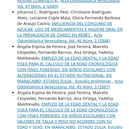
RESINA COMPUESTA
,
Acta Odontológica Venezolana:
Vol. 47 Núm. 2 (2009)
Johanna C. Rodríguez Peel, Christiane Rodrigues
Alves, Lucianne Cople Maia, Gloria Fernanda Barbosa
de Araujo Castro,
INFLUENCIA DEL CONSUMO DE
AZÚCAR, USO DE MEDICAMENTOS E HIGIENE ORAL EN
LA PREVALENCIA DE CARIES EN BEBÉS
,
Acta
Odontológica Venezolana: Vol. 46 Núm. 2 (2008)
Ángela Espina de Fereira, José Fereira, Mairelis
Céspedes, Fernando Barrios, Ana Ortega, Yadelsy
Maldonado,
EMPLEO DE LA EDAD DENTAL Y LA EDAD
OSEA PARA EL CÁLCULO DE LA EDAD CRONOLÓGICA
CON FINES FORENSES, EN NIÑOS ESCOLARES CON
ALTERACIONES EN EL ESTADO NUTRICIONAL, EN
MARACAIBO, ESTADO ZULIA - Estudio preliminar
,
Acta
Odontológica Venezolana: Vol. 45 Núm. 3 (2007)
Ángela Espina de Fereira, José Fereira, Mairelis
Céspedes, Fernando Barrios, Ana Ortega, Yadelsy
Maldonado,
EMPLEO DE LA EDAD DENTAL Y LA EDAD
OSEA PARA EL CÁLCULO DE LA EDAD CRONOLÓGICA
CON FINES FORENSES, EN NIÑOS ESCOLARES CON
VALORES DE TALLA Y PESO NO ACORDES CON SU
EDAD Y SEXO, EN MARACAIBO, ESTADO ZULIA. Estudio