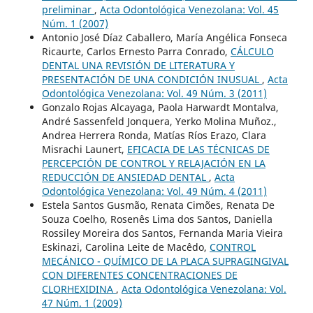
preliminar
,
Acta Odontológica Venezolana: Vol. 45
Núm. 1 (2007)
Antonio José Díaz Caballero, María Angélica Fonseca
Ricaurte, Carlos Ernesto Parra Conrado,
CÁLCULO
DENTAL UNA REVISIÓN DE LITERATURA Y
PRESENTACIÓN DE UNA CONDICIÓN INUSUAL
,
Acta
Odontológica Venezolana: Vol. 49 Núm. 3 (2011)
Gonzalo Rojas Alcayaga, Paola Harwardt Montalva,
André Sassenfeld Jonquera, Yerko Molina Muñoz.,
Andrea Herrera Ronda, Matías Ríos Erazo, Clara
Misrachi Launert,
EFICACIA DE LAS TÉCNICAS DE
PERCEPCIÓN DE CONTROL Y RELAJACIÓN EN LA
REDUCCIÓN DE ANSIEDAD DENTAL
,
Acta
Odontológica Venezolana: Vol. 49 Núm. 4 (2011)
Estela Santos Gusmão, Renata Cimões, Renata De
Souza Coelho, Rosenês Lima dos Santos, Daniella
Rossiley Moreira dos Santos, Fernanda Maria Vieira
Eskinazi, Carolina Leite de Macêdo,
CONTROL
MECÁNICO - QUÍMICO DE LA PLACA SUPRAGINGIVAL
CON DIFERENTES CONCENTRACIONES DE
CLORHEXIDINA
,
Acta Odontológica Venezolana: Vol.
47 Núm. 1 (2009)