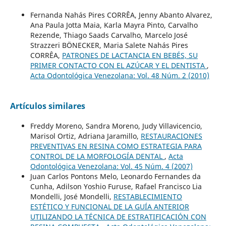
Fernanda Nahás Pires CORRÊA, Jenny Abanto Alvarez,
Ana Paula Jotta Maia, Karla Mayra Pinto, Carvalho
Rezende, Thiago Saads Carvalho, Marcelo José
Strazzeri BÖNECKER, Maria Salete Nahás Pires
CORRÊA,
PATRONES DE LACTANCIA EN BEBÉS, SU
PRIMER CONTACTO CON EL AZÚCAR Y EL DENTISTA
,
Acta Odontológica Venezolana: Vol. 48 Núm. 2 (2010)
Artículos similares
Freddy Moreno, Sandra Moreno, Judy Villavicencio,
Marisol Ortiz, Adriana Jaramillo,
RESTAURACIONES
PREVENTIVAS EN RESINA COMO ESTRATEGIA PARA
CONTROL DE LA MORFOLOGÍA DENTAL
,
Acta
Odontológica Venezolana: Vol. 45 Núm. 4 (2007)
Juan Carlos Pontons Melo, Leonardo Fernandes da
Cunha, Adilson Yoshio Furuse, Rafael Francisco Lia
Mondelli, José Mondelli,
RESTABLECIMIENTO
ESTÉTICO Y FUNCIONAL DE LA GUÍA ANTERIOR
UTILIZANDO LA TÉCNICA DE ESTRATIFICACIÓN CON