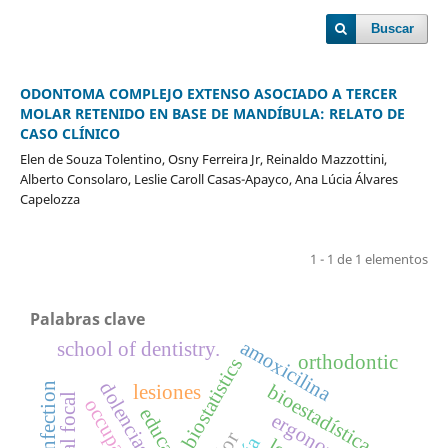
Buscar
ODONTOMA COMPLEJO EXTENSO ASOCIADO A TERCER
MOLAR RETENIDO EN BASE DE MANDÍBULA: RELATO DE
CASO CLÍNICO
Elen de Souza Tolentino, Osny Ferreira Jr, Reinaldo Mazzottini,
Alberto Consolaro, Leslie Caroll Casas-Apayco, Ana Lúcia Álvares
Capelozza
1 - 1 de 1 elementos
Palabras clave
amoxicilina
school of dentistry.
orthodontic
biostatistics
bioestadística
lesiones
educación
ergonomy