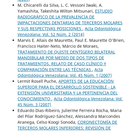
M. Chicarelli da Silva, L. C. Vessoni Iwaki, A.
Yamashita, Takeshita Wilton Mitsunari,
ESTUDIO
RADIOGRÁFICO DE LA PREVALENCIA DE
IMPACTACIONES DENTARIAS DE TERCEROS MOLARES
Y SUS RESPECTIVAS POSICIONES
,
Acta Odontológica
Venezolana: Vol. 52 Núm. 2 (2014)
Marvis E. Allais de Maurette, Paul E. Maurette O'Brien,
Francisco Haiter-Neto, Márcio de Moraes,
TRATAMIENTO DE QUISTE DENTÍGERO BILATERAL
MANDIBULAR POR MEDIO DE DOS TIPOS DE
TRATAMIENTOS. RELATO DE CASO CLÍNICO Y
COMPARACIÓN ENTRE LAS TÉCNICAS
,
Acta
Odontológica Venezolana: Vol. 45 Núm. 1 (2007)
Lermit Rosell Puche,
APORTES DE LA EDUCACIÓN
SUPERIOR PARA EL DESARROLLO SOSTENIBLE - LA
EXTENSIÓN UNIVERSITARIA Y LA PERTINENCIA DEL
CONOCIMIENTO
,
Acta Odontológica Venezolana: Vol.
45 Núm. 3 (2007)
Eduardo Dias-Ribeiro, Julierme Ferreira Rocha, Maria
del Pilar Rodríguez-Sánchez, Alessandra Marcondes
Aranega, Celso Koogi Sonoda,
CORONECTOMÍA DE
TERCEROS MOLARES INFERIORES: REVISIÓN DE