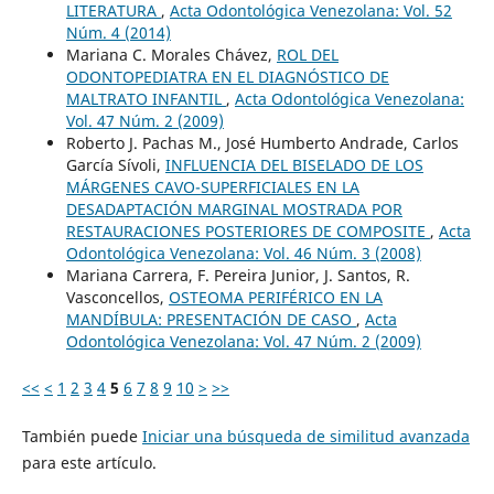
LITERATURA
,
Acta Odontológica Venezolana: Vol. 52
Núm. 4 (2014)
Mariana C. Morales Chávez,
ROL DEL
ODONTOPEDIATRA EN EL DIAGNÓSTICO DE
MALTRATO INFANTIL
,
Acta Odontológica Venezolana:
Vol. 47 Núm. 2 (2009)
Roberto J. Pachas M., José Humberto Andrade, Carlos
García Sívoli,
INFLUENCIA DEL BISELADO DE LOS
MÁRGENES CAVO-SUPERFICIALES EN LA
DESADAPTACIÓN MARGINAL MOSTRADA POR
RESTAURACIONES POSTERIORES DE COMPOSITE
,
Acta
Odontológica Venezolana: Vol. 46 Núm. 3 (2008)
Mariana Carrera, F. Pereira Junior, J. Santos, R.
Vasconcellos,
OSTEOMA PERIFÉRICO EN LA
MANDÍBULA: PRESENTACIÓN DE CASO
,
Acta
Odontológica Venezolana: Vol. 47 Núm. 2 (2009)
<<
<
1
2
3
4
5
6
7
8
9
10
>
>>
También puede
Iniciar una búsqueda de similitud avanzada
para este artículo.