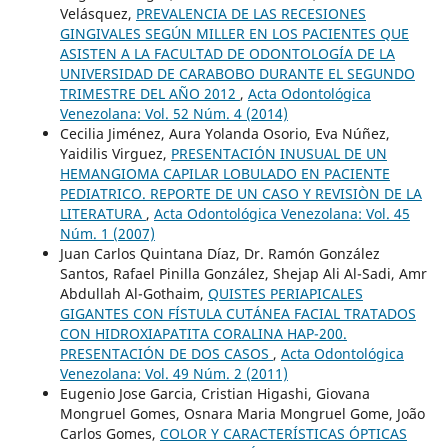
Velásquez,
PREVALENCIA DE LAS RECESIONES
GINGIVALES SEGÚN MILLER EN LOS PACIENTES QUE
ASISTEN A LA FACULTAD DE ODONTOLOGÍA DE LA
UNIVERSIDAD DE CARABOBO DURANTE EL SEGUNDO
TRIMESTRE DEL AÑO 2012
,
Acta Odontológica
Venezolana: Vol. 52 Núm. 4 (2014)
Cecilia Jiménez, Aura Yolanda Osorio, Eva Núñez,
Yaidilis Virguez,
PRESENTACIÓN INUSUAL DE UN
HEMANGIOMA CAPILAR LOBULADO EN PACIENTE
PEDIATRICO. REPORTE DE UN CASO Y REVISIÒN DE LA
LITERATURA
,
Acta Odontológica Venezolana: Vol. 45
Núm. 1 (2007)
Juan Carlos Quintana Díaz, Dr. Ramón González
Santos, Rafael Pinilla González, Shejap Ali Al-Sadi, Amr
Abdullah Al-Gothaim,
QUISTES PERIAPICALES
GIGANTES CON FÍSTULA CUTÁNEA FACIAL TRATADOS
CON HIDROXIAPATITA CORALINA HAP-200.
PRESENTACIÓN DE DOS CASOS
,
Acta Odontológica
Venezolana: Vol. 49 Núm. 2 (2011)
Eugenio Jose Garcia, Cristian Higashi, Giovana
Mongruel Gomes, Osnara Maria Mongruel Gome, João
Carlos Gomes,
COLOR Y CARACTERÍSTICAS ÓPTICAS