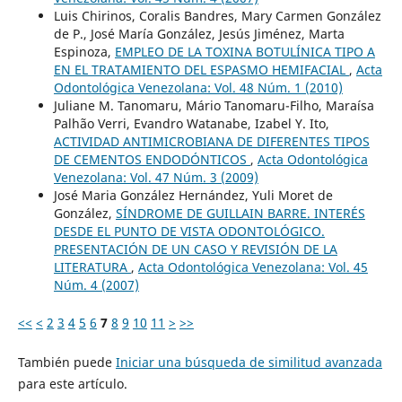
Luis Chirinos, Coralis Bandres, Mary Carmen González
de P., José María González, Jesús Jiménez, Marta
Espinoza,
EMPLEO DE LA TOXINA BOTULÍNICA TIPO A
EN EL TRATAMIENTO DEL ESPASMO HEMIFACIAL
,
Acta
Odontológica Venezolana: Vol. 48 Núm. 1 (2010)
Juliane M. Tanomaru, Mário Tanomaru-Filho, Maraísa
Palhão Verri, Evandro Watanabe, Izabel Y. Ito,
ACTIVIDAD ANTIMICROBIANA DE DIFERENTES TIPOS
DE CEMENTOS ENDODÓNTICOS
,
Acta Odontológica
Venezolana: Vol. 47 Núm. 3 (2009)
José Maria González Hernández, Yuli Moret de
González,
SÍNDROME DE GUILLAIN BARRE. INTERÉS
DESDE EL PUNTO DE VISTA ODONTOLÓGICO.
PRESENTACIÓN DE UN CASO Y REVISIÓN DE LA
LITERATURA
,
Acta Odontológica Venezolana: Vol. 45
Núm. 4 (2007)
<<
<
2
3
4
5
6
7
8
9
10
11
>
>>
También puede
Iniciar una búsqueda de similitud avanzada
para este artículo.