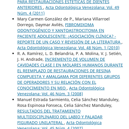
PARA RESTAURACIONES ESTÉTICAS DE DIENTES
ANTERIORES
,
Acta Odontológica Venezolana: Vol. 49
Núm. 4 (2011)
Mary Carmen González de P., Mariana Villarroel
Dorrego, Daymar Avilés,
FIBROMIXOMA
ODONTOGÉNICO Y XANTOASTROCITOMA EN
PACIENTE ADOLESCENTE: ¿ASOCIACIÓN CLÍNICA? -
REPORTE DE UN CASO Y REVISIÓN DE LA LITERATURA
,
Acta Odontológica Venezolana: Vol. 48 Núm. 1 (2010)
R. A. Ramírez, L. D. Belandria, P. A. Molina, V. J. Setién,
J. H. Andrade,
INCREMENTO DE VOLUMEN DE
CAVIDADES CLASE I EN MOLARES HUMANOS DURANTE
EL REEMPLAZO DE RESTAURACIONES DE RESINA
COMPUESTA Y AMALGAMA POR DIFERENTES GRUPOS
DE OPERADORES Y SU RELACIÓN CON EL
CONOCIMIENTO EN MIO
,
Acta Odontológica
Venezolana: Vol. 46 Núm. 3 (2008)
Manuel Estrada Sarmiento, Celia Sánchez Manduley,
Rosa Espinosa Fonseca, Celia Sánchez Manduley,
RESULTADOS DEL TRATAMIENTO
MULTIDISCIPLINARIO DEL LABIO Y PALADAR
FIGURADO UNILATERAL
,
Acta Odontológica
Venezolana: Vol. 45 Núm. 4 (2007)