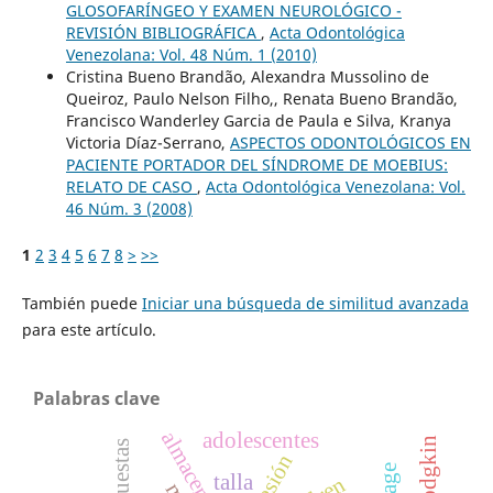
GLOSOFARÍNGEO Y EXAMEN NEUROLÓGICO -
REVISIÓN BIBLIOGRÁFICA
,
Acta Odontológica
Venezolana: Vol. 48 Núm. 1 (2010)
Cristina Bueno Brandão, Alexandra Mussolino de
Queiroz, Paulo Nelson Filho,, Renata Bueno Brandão,
Francisco Wanderley Garcia de Paula e Silva, Kranya
Victoria Díaz-Serrano,
ASPECTOS ODONTOLÓGICOS EN
PACIENTE PORTADOR DEL SÍNDROME DE MOEBIUS:
RELATO DE CASO
,
Acta Odontológica Venezolana: Vol.
46 Núm. 3 (2008)
1
2
3
4
5
6
7
8
>
>>
También puede
Iniciar una búsqueda de similitud avanzada
para este artículo.
Palabras clave
adolescentes
agresión
talla