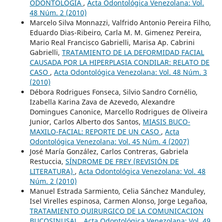
ODONTOLOGIA
,
Acta Odontológica Venezolana: Vol.
48 Núm. 2 (2010)
Marcelo Silva Monnazzi, Valfrido Antonio Pereira Filho,
Eduardo Dias-Ribeiro, Carla M. M. Gimenez Pereira,
Mario Real Francisco Gabrielli, Marisa Ap. Cabrini
Gabrielli,
TRATAMIENTO DE LA DEFORMIDAD FACIAL
CAUSADA POR LA HIPERPLASIA CONDILAR: RELATO DE
CASO
,
Acta Odontológica Venezolana: Vol. 48 Núm. 3
(2010)
Débora Rodrigues Fonseca, Silvio Sandro Cornélio,
Izabella Karina Zava de Azevedo, Alexandre
Domingues Canonice, Marcello Rodrigues de Oliveira
Junior, Carlos Alberto dos Santos,
MIASIS BUCO-
MAXILO-FACIAL: REPORTE DE UN CASO
,
Acta
Odontológica Venezolana: Vol. 45 Núm. 4 (2007)
José María González, Carlos Contreras, Gabriela
Restuccia,
SÍNDROME DE FREY (REVISIÓN DE
LITERATURA)
,
Acta Odontológica Venezolana: Vol. 48
Núm. 2 (2010)
Manuel Estrada Sarmiento, Celia Sánchez Manduley,
Isel Virelles espinosa, Carmen Alonso, Jorge Legañoa,
TRATAMIENTO QUIRURGICO DE LA COMUNICACION
BUCOSINUSAL
,
Acta Odontológica Venezolana: Vol. 49