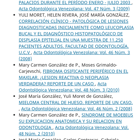
PALACIOS DURANTE EL PERÍODO ENERO - JULIO 2003
,
Acta Odontológica Venezolana: Vol. 47 Núm. 3 (2009)
YULI MORET, HELEN RIVERA, JOSÉ MARÍA GONZÁLEZ,
CORRELACIÓN CLÍNICO - PATOLÓGICA DE LESIONES
DIAGNOSTICADAS INICIALMENTE COMO LEUCOPLASIA
BUCAL Y EL DIAGNÓSTICO HISTOPATOLÓGICO DE
DISPLASIA EPITELIAL EN UNA MUESTRA DE 11.250
PACIENTES ADULTOS. FACULTAD DE ODONTOLOGÍA.
U.C.V
,
Acta Odontológica Venezolana: Vol. 46 Núm. 3
(2008)
Mary Carmen González de P., Moses Grimaldo-
Carjevschi,
FIBROMA OSIFICANTE PERIFÉRICO EN EL
MAXILAR. ¿LESION REACTIVA O NEOPLASIA
VERDADERA? REPORTE DE UN CASO
,
Acta
Odontológica Venezolana: Vol. 48 Núm. 3 (2010)
José María González, Yuli Moret de González,
MIELOMA CENTRAL DE HUESO. REPORTE DE UN CASO.
,
Acta Odontológica Venezolana: Vol. 46 Núm. 2 (2008)
Mary Carmen González de P.,
SINDROME DE MOEBIUS
SU EXPLICACION ANATOMICA Y SU RELACION EN
ODONTOLOGIA
,
Acta Odontológica Venezolana: Vol.
48 Núm. 2 (2010)
José María González, Carlos Contreras, Gabriela