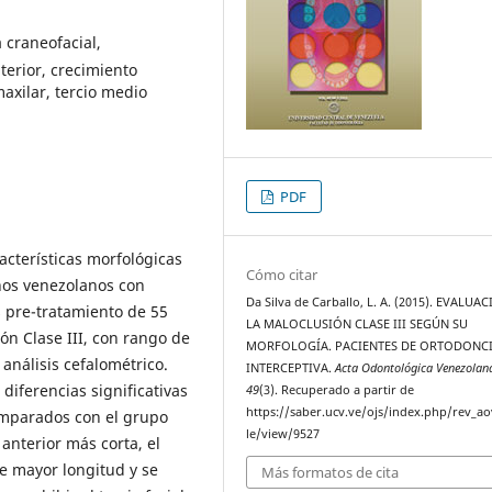
 craneofacial,
terior, crecimiento
axilar, tercio medio
PDF
racterísticas morfológicas
Cómo citar
iños venezolanos con
Da Silva de Carballo, L. A. (2015). EVALUA
s pre-tratamiento de 55
LA MALOCLUSIÓN CLASE III SEGÚN SU
ón Clase III, con rango de
MORFOLOGÍA. PACIENTES DE ORTODONC
análisis cefalométrico.
INTERCEPTIVA.
Acta Odontológica Venezolan
diferencias significativas
49
(3). Recuperado a partir de
https://saber.ucv.ve/ojs/index.php/rev_ao
omparados con el grupo
le/view/9527
anterior más corta, el
e mayor longitud y se
Más formatos de cita