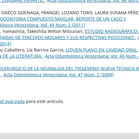
S CEREBRAL INFANTIL
,
Acta Odontológica Venezolana: Vol. 46 Núm.
S GNECO GOENAGA, FRANGEL LOZANO TORO, LAURA SUSANA PÉRE
ODONTOMA COMPUESTO MAXILAR, REPORTE DE UN CASO Y
lógica Venezolana: Vol. 49 Núm. 2 (2011)
, A. Yamashita, Takeshita Wilton Mitsunari,
ESTUDIO RADIOGRÁFICO 
TARIAS DE TERCEROS MOLARES Y SUS RESPECTIVAS POSICIONES
,
(2014)
z Caballero, Lía Barrios Garcia,
LIQUEN PLANO EN CAVIDAD ORAL.
N DE LA LITERATURA
,
Acta Odontológica Venezolana: Vol. 49 Núm. 
UIRURGICO DE LA NEURALGIA DEL TRIGEMINO NUEVA TECNICA D
O
,
Acta Odontológica Venezolana: Vol. 47 Núm. 2 (2009)
tud avanzada
para este artículo.