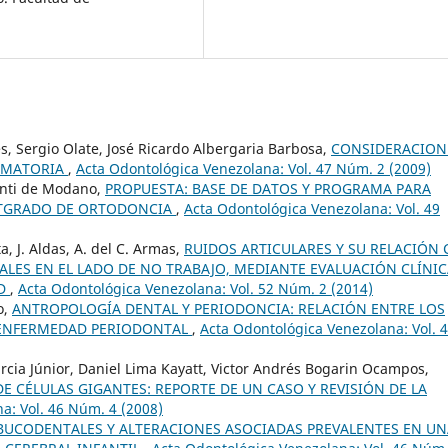
, Sergio Olate, José Ricardo Albergaria Barbosa,
CONSIDERACION
LAMATORIA
,
Acta Odontológica Venezolana: Vol. 47 Núm. 2 (2009)
Santi de Modano,
PROPUESTA: BASE DE DATOS Y PROGRAMA PARA
STGRADO DE ORTODONCIA
,
Acta Odontológica Venezolana: Vol. 49
a, J. Aldas, A. del C. Armas,
RUIDOS ARTICULARES Y SU RELACIÓN
ALES EN EL LADO DE NO TRABAJO, MEDIANTE EVALUACIÓN CLÍNI
AD
,
Acta Odontológica Venezolana: Vol. 52 Núm. 2 (2014)
o,
ANTROPOLOGÍA DENTAL Y PERIODONCIA: RELACIÓN ENTRE LOS
 ENFERMEDAD PERIODONTAL
,
Acta Odontológica Venezolana: Vol. 
cia Júnior, Daniel Lima Kayatt, Victor Andrés Bogarin Ocampos,
E CÉLULAS GIGANTES: REPORTE DE UN CASO Y REVISIÓN DE LA
a: Vol. 46 Núm. 4 (2008)
BUCODENTALES Y ALTERACIONES ASOCIADAS PREVALENTES EN UN