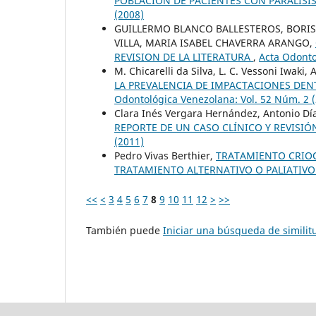
POBLACIÓN DE PACIENTES CON PARÁLISI
(2008)
GUILLERMO BLANCO BALLESTEROS, BORI
VILLA, MARIA ISABEL CHAVERRA ARANGO,
REVISION DE LA LITERATURA
,
Acta Odonto
M. Chicarelli da Silva, L. C. Vessoni Iwaki
LA PREVALENCIA DE IMPACTACIONES DEN
Odontológica Venezolana: Vol. 52 Núm. 2 
Clara Inés Vergara Hernández, Antonio Día
REPORTE DE UN CASO CLÍNICO Y REVISIÓ
(2011)
Pedro Vivas Berthier,
TRATAMIENTO CRIOQ
TRATAMIENTO ALTERNATIVO O PALIATIV
<<
<
3
4
5
6
7
8
9
10
11
12
>
>>
También puede
Iniciar una búsqueda de simili