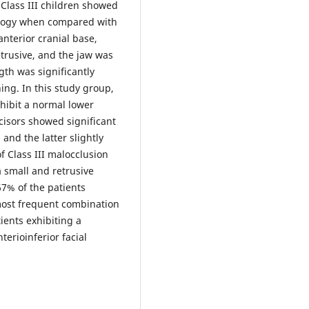
 Class III children showed
hology when compared with
anterior cranial base,
etrusive, and the jaw was
gth was significantly
ng. In this study group,
xhibit a normal lower
ncisors showed significant
and the latter slightly
f Class III malocclusion
a small and retrusive
67% of the patients
most frequent combination
ients exhibiting a
terioinferior facial