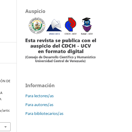
Auspicio
CIÓN DE
Información
IA
Para lectores/as
a
,
Para autores/as
v/artic
Para bibliotecarios/as