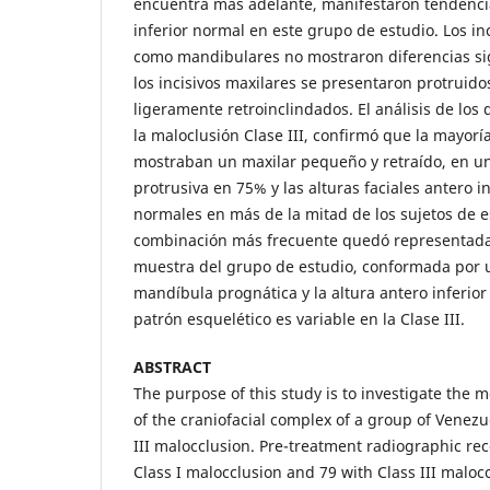
encuentra más adelante, manifestaron tendencia a
inferior normal en este grupo de estudio. Los in
como mandibulares no mostraron diferencias sig
los incisivos maxilares se presentaron protruid
ligeramente retroinclindados. El análisis de los
la maloclusión Clase III, confirmó que la mayorí
mostraban un maxilar pequeño y retraído, en u
protrusiva en 75% y las alturas faciales antero i
normales en más de la mitad de los sujetos de e
combinación más frecuente quedó representada 
muestra del grupo de estudio, conformada por u
mandíbula prognática y la altura antero inferior 
patrón esquelético es variable en la Clase III.
ABSTRACT
The purpose of this study is to investigate the 
of the craniofacial complex of a group of Venezu
III malocclusion. Pre-treatment radiographic rec
Class I malocclusion and 79 with Class III malocc