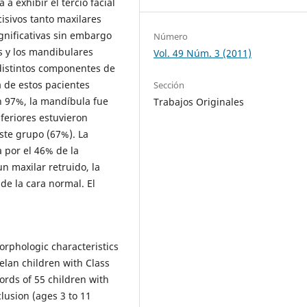
 exhibir el tercio facial
cisivos tanto maxilares
nificativas sin embargo
Número
os y los mandibulares
Vol. 49 Núm. 3 (2011)
 distintos componentes de
a de estos pacientes
Sección
n 97%, la mandíbula fue
Trabajos Originales
nferiores estuvieron
ste grupo (67%). La
por el 46% de la
n maxilar retruido, la
de la cara normal. El
morphologic characteristics
elan children with Class
ords of 55 children with
lusion (ages 3 to 11