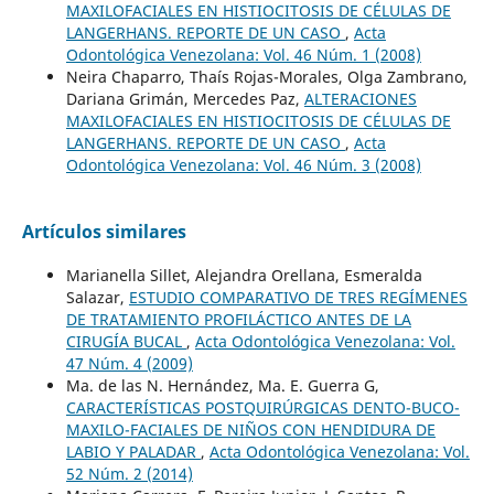
MAXILOFACIALES EN HISTIOCITOSIS DE CÉLULAS DE
LANGERHANS. REPORTE DE UN CASO
,
Acta
Odontológica Venezolana: Vol. 46 Núm. 1 (2008)
Neira Chaparro, Thaís Rojas-Morales, Olga Zambrano,
Dariana Grimán, Mercedes Paz,
ALTERACIONES
MAXILOFACIALES EN HISTIOCITOSIS DE CÉLULAS DE
LANGERHANS. REPORTE DE UN CASO
,
Acta
Odontológica Venezolana: Vol. 46 Núm. 3 (2008)
Artículos similares
Marianella Sillet, Alejandra Orellana, Esmeralda
Salazar,
ESTUDIO COMPARATIVO DE TRES REGÍMENES
DE TRATAMIENTO PROFILÁCTICO ANTES DE LA
CIRUGÍA BUCAL
,
Acta Odontológica Venezolana: Vol.
47 Núm. 4 (2009)
Ma. de las N. Hernández, Ma. E. Guerra G,
CARACTERÍSTICAS POSTQUIRÚRGICAS DENTO-BUCO-
MAXILO-FACIALES DE NIÑOS CON HENDIDURA DE
LABIO Y PALADAR
,
Acta Odontológica Venezolana: Vol.
52 Núm. 2 (2014)