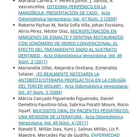
Mariana Carrera, F. Pereira Junior, J. Santos, R.
Vasconcellos,
OSTEOMA PERIFÉRICO EN LA
MANDÍBULA: PRESENTACIÓN DE CASO
,
Acta
Odontológica Venezolana: Vol. 47 Núm. 2 (2009)
Roberto Pachas M, Neila Sofía Villa, Johan Escolano,
Alirio Pérez, Néstor Díaz,
MICROFILTRACIÓN EN
MÁRGENES DE ESMALTE Y DENTINA RESTAURADOS
CON IONÓMERO DE VIDRIO CONVENCIONAL: EL
EFECTO DEL TRATAMIENTO DADO AL SUSTRATO
DENTARIO
,
Acta Odontológica Venezolana: Vol. 49
Núm. 2 (2011)
Marianella Sillet, Alejandra Orellana, Esmeralda
Salazar,
¿ES REALMENTE NECESARIA LA
ANTIBIÓTICOTERAPIA PROFILÁCTICA EN LA CIRUGÍA
DEL TERCER MOLAR?
,
Acta Odontológica Venezolana:
Vol. 47 Núm. 3 (2009)
Márcia Cançado Figueiredo Figueiredo, Daniel
Demétrio Faustino-Silva, Sabrina Pozatti Moure, Rocio
Squef,
MUCOSITIS ORAL EN PACIENTES PEDIÁTRICOS:
UNA REVISIÓN DE LITERATURA
,
Acta Odontológica
Venezolana: Vol. 49 Núm. 4 (2011)
Ronald E. Millán Isea, Yuni J. Salinas Millán, Liz P.
Maestre, Mercedes Paz de Gudiño,
ENFERMEDAD