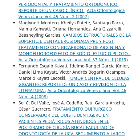
PERIODONTAL Y TRATAMIENTO ORTODONCICO.
REPORTE DE UN CASO CLÍNICO
,
Acta Odontológica
Venezolana: Vol. 45 Núm. 2 (2007)
Maglynert Montero, Kheilys Patete, Santiago Parra,
Naima Kahwati, Oriana Hernandez, Ana Gizzarelli,
Beasneyling Garcias,
CAMBIOS ESTRUCTURALES DE LA
SUPERFICIE DENTAL EROSIONADA PRE Y POST
TRATAMIENTO CON BICARBONATO DE ARGININA Y
MONOFLUOROFOSFATO DE SODIO. ESTUDIO PILOTO.
,
Acta Odontológica Venezolana: Vol. 57 Núm. 1 (2019)
Fernando Esgaib Kayatt, Idelmo Rangel Garcia Júnior,
Daniel Lima Kayatt, Victor Andrés Bogarin Ocampos,
Marcelo Kayatt Lacoski,
TUMOR CENTRAL DE CÉLULAS
GIGANTES: REPORTE DE UN CASO Y REVISIÓN DE LA
LITERATURA
,
Acta Odontológica Venezolana: Vol. 46
Núm. 4 (2008)
Sol C. Del Valle, José A. Cedeño, Raúl García-Arocha,
César Guerrero,
TRATAMIENTO QUIRÚRGICO
CONSERVADOR DEL QUISTE DENTÍGERO EN
PACIENTES PEDIÁTRICOS ATENDIDOS EN EL
POSTGRADO DE CIRUGÍA BUCAL FACULTAD DE
ODONTOLOGÍA DE LA UCV. SEGUIMIENTO A LARGO