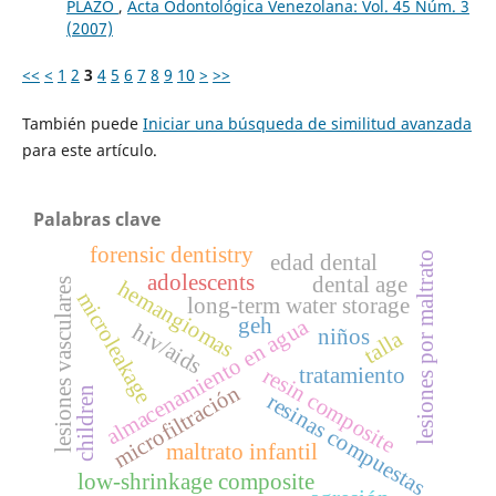
PLAZO
,
Acta Odontológica Venezolana: Vol. 45 Núm. 3
(2007)
<<
<
1
2
3
4
5
6
7
8
9
10
>
>>
También puede
Iniciar una búsqueda de similitud avanzada
para este artículo.
Palabras clave
forensic dentistry
lesiones por maltrato
edad dental
adolescents
dental age
lesiones vasculares
hemangiomas
microleakage
long-term water storage
geh
almacenamiento en agua
hiv/aids
niños
talla
tratamiento
resin composite
microfiltración
children
resinas compuestas
maltrato infantil
low-shrinkage composite