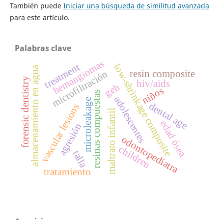
También puede
Iniciar una búsqueda de similitud avanzada
para este artículo.
Palabras clave
hemangiomas
treatment
low-shrinkage composite
almacenamiento en agua
resin composite
microfiltración
forensic dentistry
hiv/aids
geh
niños
resinas compuestas
adolescentes
microleakage
dental age
vascular lesions
maltrato infantil
edad ósea
agresión
odontopediatra
children
talla
tratamiento