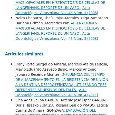
MAXILOFACIALES EN HISTIOCITOSIS DE CÉLULAS DE
LANGERHANS. REPORTE DE UN CASO
,
Acta
Odontológica Venezolana: Vol. 46 Núm. 1 (2008)
Neira Chaparro, Thaís Rojas-Morales, Olga Zambrano,
Dariana Grimán, Mercedes Paz,
ALTERACIONES
MAXILOFACIALES EN HISTIOCITOSIS DE CÉLULAS DE
LANGERHANS. REPORTE DE UN CASO
,
Acta
Odontológica Venezolana: Vol. 46 Núm. 3 (2008)
Artículos similares
Irany Porto Gurgel do Amaral, Marcelo Ataíde Feitosa,
Mávio Eduardo Azevedo Bispo, Marcos Antonio
Japiassú Resende Montes,
INFLUENCIA DEL TIEMPO
DE ALMACENAMIENTO EN LA RESISTENCIA DE UNIÓN
A LA DENTINA DESPROTEINIZADA, UTILIZANDO TRES
DIFERENTES ADHESIVOS DENTALES
,
Acta
Odontológica Venezolana: Vol. 49 Núm. 4 (2011)
Cléa Adas Saliba GARBIN, Artênio José Ísper GARBIN,
Doris Hissako SUMIDA, Rosana Leal do PRADO, Letícia
Cunha do Amaral GONZAGA,
EVALUACIÓN DEL