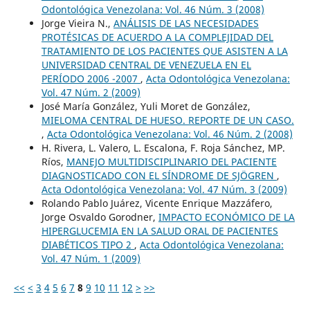
Odontológica Venezolana: Vol. 46 Núm. 3 (2008)
Jorge Vieira N.,
ANÁLISIS DE LAS NECESIDADES
PROTÉSICAS DE ACUERDO A LA COMPLEJIDAD DEL
TRATAMIENTO DE LOS PACIENTES QUE ASISTEN A LA
UNIVERSIDAD CENTRAL DE VENEZUELA EN EL
PERÍODO 2006 -2007
,
Acta Odontológica Venezolana:
Vol. 47 Núm. 2 (2009)
José María González, Yuli Moret de González,
MIELOMA CENTRAL DE HUESO. REPORTE DE UN CASO.
,
Acta Odontológica Venezolana: Vol. 46 Núm. 2 (2008)
H. Rivera, L. Valero, L. Escalona, F. Roja Sánchez, MP.
Ríos,
MANEJO MULTIDISCIPLINARIO DEL PACIENTE
DIAGNOSTICADO CON EL SÍNDROME DE SJÖGREN
,
Acta Odontológica Venezolana: Vol. 47 Núm. 3 (2009)
Rolando Pablo Juárez, Vicente Enrique Mazzáfero,
Jorge Osvaldo Gorodner,
IMPACTO ECONÓMICO DE LA
HIPERGLUCEMIA EN LA SALUD ORAL DE PACIENTES
DIABÉTICOS TIPO 2
,
Acta Odontológica Venezolana:
Vol. 47 Núm. 1 (2009)
<<
<
3
4
5
6
7
8
9
10
11
12
>
>>