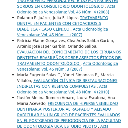
TRATAMIENTO PERSONAL RECIBIDO POR PACIENTES
SORDOS EN CONSULTORIO ODONTOLÓGICO
,
Acta
Odontológica Venezolana: Vol. 46 Núm. 4 (2008)
Rolando P. Juárez, Julia F. López,
TRATAMIENTO
DENTAL EN PACIENTES CON CETOACIDOSIS
DIABÉTICA - CASO CLÍNICO
,
Acta Odontológica
Venezolana: Vol. 45 Núm. 1 (2007)
Patrícia Elaine Gonçalves, Cléa Adas Saliba Garbin,
Artênio José Isper Garbin, Orlando Saliba,
EVALUACIÓN DEL CONOCIMIENTO DE LOS CIRUJANOS
DENTISTAS BRASILEÑOS SOBRE ASPECTOS ÉTICOS DEL
TRATAMIENTO ODONTOLÓGICO
,
Acta Odontológica
Venezolana: Vol. 45 Núm. 3 (2007)
María Eugenia Salas C., Yanet Simancas P., Marcia
Villalón,
EVALUACIÓN CLÍNICA DE RESTAURACIONES
INDIRECTAS CON RESINAS COMPUESTAS
,
Acta
Odontológica Venezolana: Vol. 48 Núm. 4 (2010)
Ilusión Melina Romero Amaro, Laura Escalona, Ana
María Acevedo,
FRECUENCIA DE HIPERSENSIBILIDAD
DENTINARIA POSTERIOR AL RASPADO Y ALISADO
RADICULAR EN UN GRUPO DE PACIENTES EVALUADOS
EN EL POSTGRADO DE PERIODONCIA DE LA FACULTAD
DE ODONTOLOGÍA UCV. ESTUDIO PILOTO
,
Acta