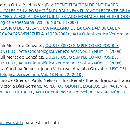
ginia Ortiz, Yaidilis Virgüez,
IDENTIFICACIÓN DE ENTIDADES
UCALES DE LA POBLACIÓN RURAL INFANTIL Y ADOLESCENTE DE L
S "FE Y ALEGRIA" DE MATURIN, ESTADO MONAGAS EN EL PERÍODO
ógica Venezolana: Vol. 46 Núm. 1 (2008)
OLÓGICO DEL MELANOMA MALIGNO DE LA CAVIDAD BUCAL EN
 CARACAS-VENEZUELA. (1959-2002)
,
Acta Odontológica Venezolan
Yuli Moret de González,
QUISTE ÓSEO SIMPLE COMO POSIBLE
DONTICO
,
Acta Odontológica Venezolana: Vol. 46 Núm. 1 (2008)
Yuli Moret de González,
QUISTE ÓSEO SIMPLE COMO POSIBLE
DONTICO
,
Acta Odontológica Venezolana: Vol. 46 Núm. 1 (2008)
az, Carolina Romero, Juana Villarreal, Anajulia González,
USO DEL
ológica Venezolana: Vol. 48 Núm. 2 (2010)
ino de Queiroz, Paulo Nelson Filho,, Renata Bueno Brandão, Franc
 Victoria Díaz-Serrano,
ASPECTOS ODONTOLÓGICOS EN PACIENTE
RELATO DE CASO
,
Acta Odontológica Venezolana: Vol. 46 Núm. 3
tud avanzada
para este artículo.