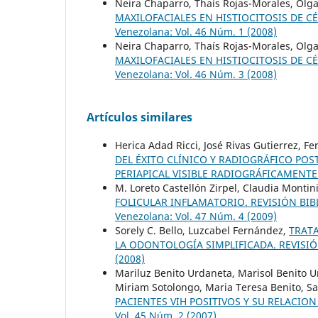
Neira Chaparro, Thaís Rojas-Morales, Ol
MAXILOFACIALES EN HISTIOCITOSIS DE 
Venezolana: Vol. 46 Núm. 1 (2008)
Neira Chaparro, Thaís Rojas-Morales, Ol
MAXILOFACIALES EN HISTIOCITOSIS DE 
Venezolana: Vol. 46 Núm. 3 (2008)
Artículos similares
Herica Adad Ricci, José Rivas Gutierrez, 
DEL ÉXITO CLÍNICO Y RADIOGRÁFICO POS
PERIAPICAL VISIBLE RADIOGRÁFICAMENT
M. Loreto Castellón Zirpel, Claudia Montin
FOLICULAR INFLAMATORIO. REVISIÓN BIB
Venezolana: Vol. 47 Núm. 4 (2009)
Sorely C. Bello, Luzcabel Fernández,
TRAT
LA ODONTOLOGÍA SIMPLIFICADA. REVISI
(2008)
Mariluz Benito Urdaneta, Marisol Benito U
Miriam Sotolongo, Maria Teresa Benito, Sa
PACIENTES VIH POSITIVOS Y SU RELACIO
Vol. 45 Núm. 2 (2007)