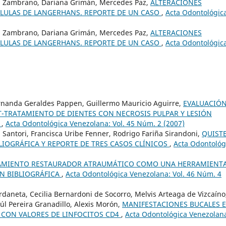
ga Zambrano, Dariana Grimán, Mercedes Paz,
ALTERACIONES
CÉLULAS DE LANGERHANS. REPORTE DE UN CASO
,
Acta Odontológic
ga Zambrano, Dariana Grimán, Mercedes Paz,
ALTERACIONES
CÉLULAS DE LANGERHANS. REPORTE DE UN CASO
,
Acta Odontológic
Fernanda Geraldes Pappen, Guillermo Mauricio Aguirre,
EVALUACIÓ
T-TRATAMIENTO DE DIENTES CON NECROSIS PULPAR Y LESIÓN
E
,
Acta Odontológica Venezolana: Vol. 45 Núm. 2 (2007)
i Santori, Francisca Uribe Fenner, Rodrigo Fariña Sirandoni,
QUIST
LIOGRÁFICA Y REPORTE DE TRES CASOS CLÍNICOS
,
Acta Odontológ
AMIENTO RESTAURADOR ATRAUMÁTICO COMO UNA HERRAMIENTA
ÓN BIBLIOGRÁFICA
,
Acta Odontológica Venezolana: Vol. 46 Núm. 4
rdaneta, Cecilia Bernardoni de Socorro, Melvis Arteaga de Vizcaíno
úl Pereira Granadillo, Alexis Morón,
MANIFESTACIONES BUCALES 
N CON VALORES DE LINFOCITOS CD4
,
Acta Odontológica Venezolan