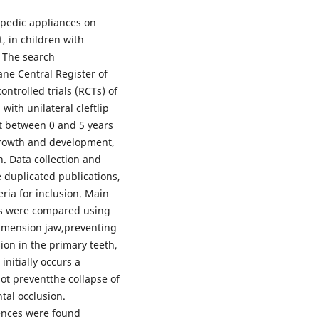
opedic appliances on
 in children with
: The search
ne Central Register of
ontrolled trials (RCTs) of
with unilateral cleftlip
t between 0 and 5 years
 growth and development,
. Data collection and
 duplicated publications,
ria for inclusion. Main
ons were compared using
dimension jaw,preventing
ion in the primary teeth,
initially occurs a
not preventthe collapse of
tal occlusion.
rences were found