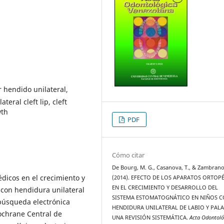
r hendido unilateral,
eral cleft lip, cleft
wth
PDF
Cómo citar
De Bourg, M. G., Casanova, T., & Zambrano
édicos en el crecimiento y
(2014). EFECTO DE LOS APARATOS ORTOP
EN EL CRECIMIENTO Y DESARROLLO DEL
 con hendidura unilateral
SISTEMA ESTOMATOGNÁTICO EN NIÑOS 
abúsqueda electrónica
HENDIDURA UNILATERAL DE LABIO Y PAL
ochrane Central de
UNA REVISIÓN SISTEMÁTICA.
Acta Odontoló