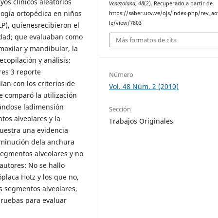
yos clínicos aleatorios
Venezolana
,
48
(2). Recuperado a partir de
logía ortopédica en niños
https://saber.ucv.ve/ojs/index.php/rev_ao
le/view/7803
P), quienesrecibieron el
 edad; que evaluaban como
Más formatos de cita
maxilar y mandibular, la
ecopilación y análisis:
es 3 reporte
Número
an con los criterios de
Vol. 48 Núm. 2 (2010)
e comparó la utilización
rándose ladimensión
Sección
tos alveolares y la
Trabajos Originales
muestra una evidencia
sminución dela anchura
 segmentos alveolares y no
autores: No se hallo
óplaca Hotz y los que no,
os segmentos alveolares,
pruebas para evaluar