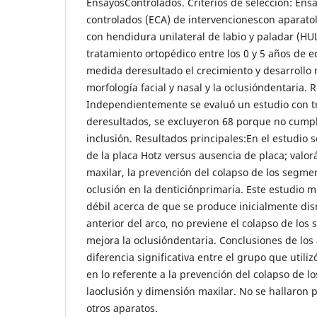
EnsayosControlados. Criterios de selección: Ensa
controlados (ECA) de intervencionescon aparato
con hendidura unilateral de labio y paladar (HUL
tratamiento ortopédico entre los 0 y 5 años de
medida deresultado el crecimiento y desarrollo 
morfología facial y nasal y la oclusióndentaria. R
Independientemente se evaluó un estudio con tr
deresultados, se excluyeron 68 porque no cumplí
inclusión. Resultados principales:En el estudio s
de la placa Hotz versus ausencia de placa; valo
maxilar, la prevención del colapso de los segmen
oclusión en la denticiónprimaria. Este estudio 
débil acerca de que se produce inicialmente di
anterior del arco, no previene el colapso de los
mejora la oclusióndentaria. Conclusiones de los 
diferencia significativa entre el grupo que utiliz
en lo referente a la prevención del colapso de l
laoclusión y dimensión maxilar. No se hallaron 
otros aparatos.