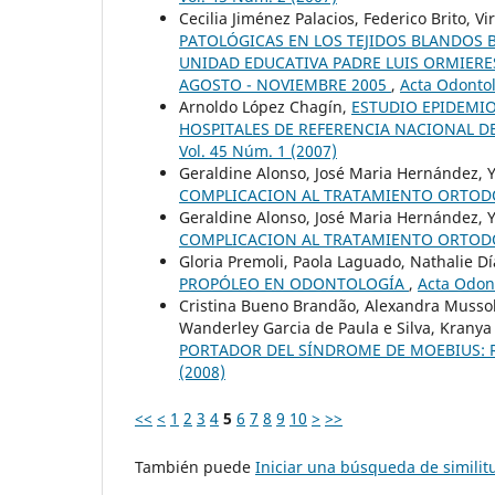
Cecilia Jiménez Palacios, Federico Brito, Vir
PATOLÓGICAS EN LOS TEJIDOS BLANDOS B
UNIDAD EDUCATIVA PADRE LUIS ORMIERE
AGOSTO - NOVIEMBRE 2005
,
Acta Odontol
Arnoldo López Chagín,
ESTUDIO EPIDEMI
HOSPITALES DE REFERENCIA NACIONAL DE
Vol. 45 Núm. 1 (2007)
Geraldine Alonso, José Maria Hernández, 
COMPLICACION AL TRATAMIENTO ORTO
Geraldine Alonso, José Maria Hernández, 
COMPLICACION AL TRATAMIENTO ORTO
Gloria Premoli, Paola Laguado, Nathalie Dí
PROPÓLEO EN ODONTOLOGÍA
,
Acta Odont
Cristina Bueno Brandão, Alexandra Mussol
Wanderley Garcia de Paula e Silva, Kranya
PORTADOR DEL SÍNDROME DE MOEBIUS: 
(2008)
<<
<
1
2
3
4
5
6
7
8
9
10
>
>>
También puede
Iniciar una búsqueda de simili