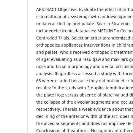
ABSTRACT Objective: Evaluate the effect of orth
estomathognatic system`growth anddevelopment,
unilateral cleft lip and palate. Search Strategies
includedelectronic databases: MEDLINE y Cochra
Controlled Trials. Selection criteria:randomized c
orthopedics appliances interventions in children 
and palate, who's received orthopedic treatmen
of age; evaluating as a resultjaw and maxilar´s
nose and facial morphology and dental occlusion
analysis: Regardless assessed a study with three
68 wereexcluded because they did not meet crite
results: In the study with 3 duplicatepublicati
the plate Hotz versus absence of plate; valued 
the collapse of the alveolar segments and occlus
respectively. Thereis a weak evidence about that 
declining of the anterior width of the arc, does 
the alveolar segments and does not improve den
Conclusions of theauthors: No significant diffe