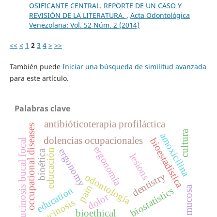
OSIFICANTE CENTRAL. REPORTE DE UN CASO Y
REVISIÓN DE LA LITERATURA.
,
Acta Odontológica
Venezolana: Vol. 52 Núm. 2 (2014)
<<
<
1
2
3
4
>
>>
También puede
Iniciar una búsqueda de similitud avanzada
para este artículo.
Palabras clave
antibióticoterapia profiláctica
occupational diseases
cultura
amoxicilina
dolencias ocupacionales
bioestadística
mucinosis bucal focal
ergonomía
ergonomy
educación
bioética
lesions
dentistry
odontología
pain
oral mucosa
education
biostatistics
dolor
mucinosis
bioethical