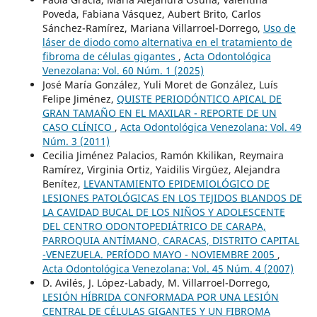
Poveda, Fabiana Vásquez, Aubert Brito, Carlos
Sánchez-Ramírez, Mariana Villarroel-Dorrego,
Uso de
láser de diodo como alternativa en el tratamiento de
fibroma de células gigantes
,
Acta Odontológica
Venezolana: Vol. 60 Núm. 1 (2025)
José María González, Yuli Moret de González, Luís
Felipe Jiménez,
QUISTE PERIODÓNTICO APICAL DE
GRAN TAMAÑO EN EL MAXILAR - REPORTE DE UN
CASO CLÍNICO
,
Acta Odontológica Venezolana: Vol. 49
Núm. 3 (2011)
Cecilia Jiménez Palacios, Ramón Kkilikan, Reymaira
Ramírez, Virginia Ortiz, Yaidilis Virgüez, Alejandra
Benítez,
LEVANTAMIENTO EPIDEMIOLÓGICO DE
LESIONES PATOLÓGICAS EN LOS TEJIDOS BLANDOS DE
LA CAVIDAD BUCAL DE LOS NIÑOS Y ADOLESCENTE
DEL CENTRO ODONTOPEDIÁTRICO DE CARAPA,
PARROQUIA ANTÍMANO, CARACAS, DISTRITO CAPITAL
-VENEZUELA. PERÍODO MAYO - NOVIEMBRE 2005
,
Acta Odontológica Venezolana: Vol. 45 Núm. 4 (2007)
D. Avilés, J. López-Labady, M. Villarroel-Dorrego,
LESIÓN HÍBRIDA CONFORMADA POR UNA LESIÓN
CENTRAL DE CÉLULAS GIGANTES Y UN FIBROMA