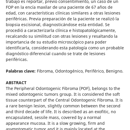
trabajo es reportar, previo consentimiento, un caso de un
FOP en la encía maxilar de una paciente de 67 años de
edad, con características clínicas similares a otras lesiones
periféricas. Previa preparación de la paciente se realizó la
biopsia escisional, diagnosticándose esta entidad. Se
procedió a caracterizarla clínica e histopatológicamente,
recalcando su similitud con otras lesiones y resaltando la
importancia de su estudio microscópico para poder
identificarla, considerando esta patología como un probable
diagnóstico diferencial cuando se trate de lesiones
periféricas.
Palabras clave:
Fibroma, Odontogénico, Periférico, Benigno.
ABSTRACT
The Peripheral Odontogenic Fibroma (POF), belongs to the
mixed odontogenic tumors group. It is considered the soft
tissue counterpart of the Central Odontogenic Fibroma. It is
a rare benign lesion, slightly common between the second
and third decade of life. It is described as an exofitic, no
encapsulated, sessile mass, covered by a normal
appearance mucosa. It is a slow growing, firm and
asymptomatic tumor and it is mainly located at the