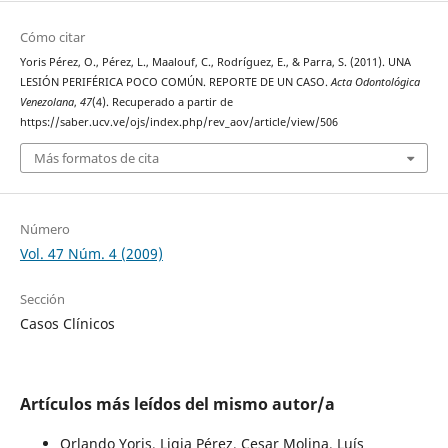
Cómo citar
Yoris Pérez, O., Pérez, L., Maalouf, C., Rodríguez, E., & Parra, S. (2011). UNA
LESIÓN PERIFÉRICA POCO COMÚN. REPORTE DE UN CASO.
Acta Odontológica
Venezolana
,
47
(4). Recuperado a partir de
https://saber.ucv.ve/ojs/index.php/rev_aov/article/view/506
Más formatos de cita
Número
Vol. 47 Núm. 4 (2009)
Sección
Casos Clínicos
Artículos más leídos del mismo autor/a
Orlando Yoris, Ligia Pérez, Cesar Molina, Luís