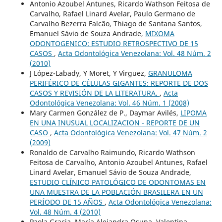
Antonio Azoubel Antunes, Ricardo Wathson Feitosa de
Carvalho, Rafael Linard Avelar, Paulo Germano de
Carvalho Bezerra Falcão, Thiago de Santana Santos,
Emanuel Sávio de Souza Andrade,
MIXOMA
ODONTOGENICO: ESTUDIO RETROSPECTIVO DE 15
CASOS
,
Acta Odontológica Venezolana: Vol. 48 Núm. 2
(2010)
J López-Labady, Y Moret, Y Virguez,
GRANULOMA
PERIFÉRICO DE CÉLULAS GIGANTES: REPORTE DE DOS
CASOS Y REVISIÓN DE LA LITERATURA.
,
Acta
Odontológica Venezolana: Vol. 46 Núm. 1 (2008)
Mary Carmen González de P., Daymar Avilés,
LIPOMA
EN UNA INUSUAL LOCALIZACION - REPORTE DE UN
CASO
,
Acta Odontológica Venezolana: Vol. 47 Núm. 2
(2009)
Ronaldo de Carvalho Raimundo, Ricardo Wathson
Feitosa de Carvalho, Antonio Azoubel Antunes, Rafael
Linard Avelar, Emanuel Sávio de Souza Andrade,
ESTUDIO CLÍNICO PATOLÓGICO DE ODONTOMAS EN
UNA MUESTRA DE LA POBLACIÓN BRASILERA EN UN
PERÍODO DE 15 AÑOS
,
Acta Odontológica Venezolana:
Vol. 48 Núm. 4 (2010)
Paola Gracia, María Alejandra Osuna, Valentina