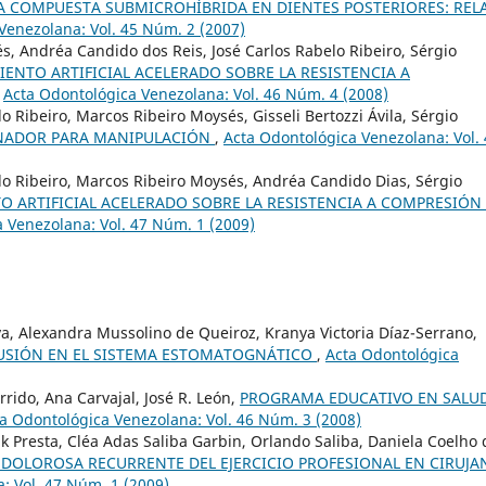
A COMPUESTA SUBMICROHÍBRIDA EN DIENTES POSTERIORES: REL
Venezolana: Vol. 45 Núm. 2 (2007)
s, Andréa Candido dos Reis, José Carlos Rabelo Ribeiro, Sérgio
IENTO ARTIFICIAL ACELERADO SOBRE LA RESISTENCIA A
,
Acta Odontológica Venezolana: Vol. 46 Núm. 4 (2008)
o Ribeiro, Marcos Ribeiro Moysés, Gisseli Bertozzi Ávila, Sérgio
NADOR PARA MANIPULACIÓN
,
Acta Odontológica Venezolana: Vol.
lo Ribeiro, Marcos Ribeiro Moysés, Andréa Candido Dias, Sérgio
TO ARTIFICIAL ACELERADO SOBRE LA RESISTENCIA A COMPRESIÓN
 Venezolana: Vol. 47 Núm. 1 (2009)
va, Alexandra Mussolino de Queiroz, Kranya Victoria Díaz-Serrano,
CUSIÓN EN EL SISTEMA ESTOMATOGNÁTICO
,
Acta Odontológica
rrido, Ana Carvajal, José R. León,
PROGRAMA EDUCATIVO EN SALU
a Odontológica Venezolana: Vol. 46 Núm. 3 (2008)
k Presta, Cléa Adas Saliba Garbin, Orlando Saliba, Daniela Coelho 
DOLOROSA RECURRENTE DEL EJERCICIO PROFESIONAL EN CIRUJA
: Vol. 47 Núm. 1 (2009)