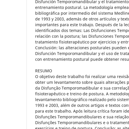
Disfunción Temporomandibular y el tratamiento 
entrenamiento postural. La metodología emplea
bibliográfica por intermedio del sistema Medline 
de 1993 y 2003, además de otros artículos y tex
importantes para este trabajo. Después de la lec
identificados dos temas: Las Disfunciones Tem
relación con la postura; las Disfunciones Tempo
tratamiento fisioterapéutico por ejercicios y en
Conclusión: las alteraciones posturales pueden e
Disfunción Temporomandibular y el uso de trata
con entrenamiento postural puede obtener resul
RESUMO
O objetivo deste trabalho foi realizar uma revisã
obter um levantamento sobre quais alterações p
da Disfunção Temporomadibular e sua correlaç
fisioterapêutico e treino de postura. A metodo
levantamento bibliográfico realizado pelo sistem
1993 e 2003, além de outros artigos e textos co
para este trabalho. Após leitura crítica foram id
Disfunções Temporomandibulares e sua relação 
Disfunções Temporomandibulares e o tratamento
exercícios e treino de postura. Conclusão: as a