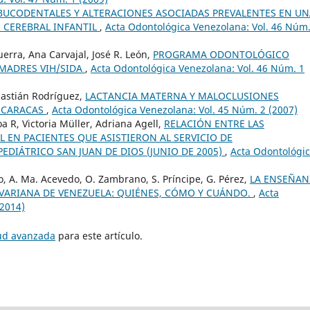
BUCODENTALES Y ALTERACIONES ASOCIADAS PREVALENTES EN UN
S CEREBRAL INFANTIL
,
Acta Odontológica Venezolana: Vol. 46 Núm.
uerra, Ana Carvajal, José R. León,
PROGRAMA ODONTOLÓGICO
 MADRES VIH/SIDA
,
Acta Odontológica Venezolana: Vol. 46 Núm. 1
bastián Rodríguez,
LACTANCIA MATERNA Y MALOCLUSIONES
N CARACAS
,
Acta Odontológica Venezolana: Vol. 45 Núm. 2 (2007)
a R, Victoria Müller, Adriana Agell,
RELACIÓN ENTRE LAS
 EN PACIENTES QUE ASISTIERON AL SERVICIO DE
DIÁTRICO SAN JUAN DE DIOS (JUNIO DE 2005)
,
Acta Odontológi
o, A. Ma. Acevedo, O. Zambrano, S. Príncipe, G. Pérez,
LA ENSEÑAN
LIVARIANA DE VENEZUELA: QUIÉNES, CÓMO Y CUÁNDO.
,
Acta
(2014)
tud avanzada
para este artículo.