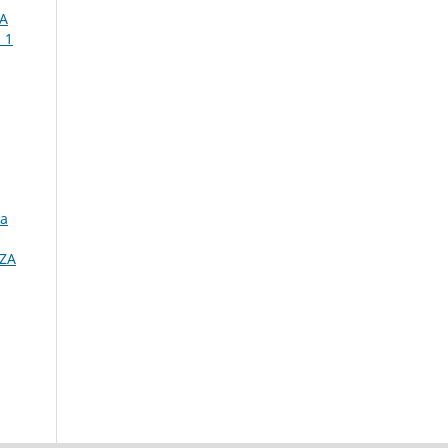
A
 1
ca
ZA