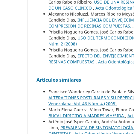
Carlos Rabelo Ribeiro,
USO DE UNA RESIN
DE UN CASO CLÍNICO
,
Acta Odontológica 
Alexandro Nicoluzzi, Marcos Ribeiro Moysé
Candido Dias,
INFLUENCIA DEL ENVEJECIM
COMPRESIÓN DE RESINAS COMPUESTAS.
Priscila Nogueira Gomes, José Carlos Rabel
Candido Dias,
USO DEL TERMOCONDICIO
Núm. 2 (2008)
Priscila Nogueira Gomes, José Carlos Rabe
Candido Dias,
EFECTO DEL ENVEJECIMIEN
RESINAS COMPUESTAS
,
Acta Odontológica
Artículos similares
Francisco Wanderley Garcia de Paula e Sil
ALTERACIONES POSTURALES Y SU REPER
Venezolana: Vol. 46 Núm. 4 (2008)
María Elena Guerra, Vilma Tovar, Elinor Ga
BUCAL DIRIGIDO A MADRES VIH/SIDA
,
Act
Artênio José Isper Garbin, Andréia Antoniu
Lima,
PREVALENCIA DE SINTOMATOLOGÍA 
DENTISTAS
,
Acta Odontológica Venezolana