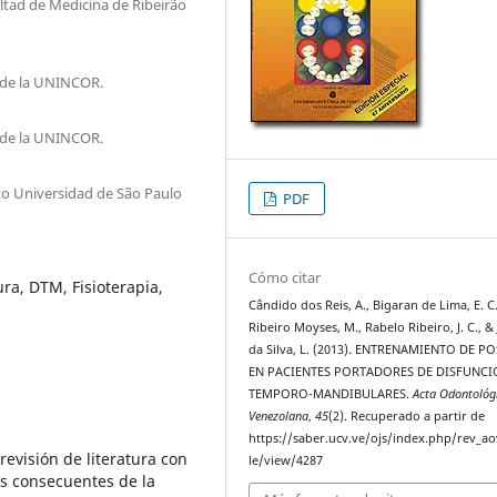
ltad de Medicina de Ribeirão
a de la UNINCOR.
a de la UNINCOR.
to Universidad de São Paulo
PDF
Cómo citar
ra, DTM, Fisioterapia,
Cândido dos Reis, A., Bigaran de Lima, E. C.
Ribeiro Moyses, M., Rabelo Ribeiro, J. C., &
da Silva, L. (2013). ENTRENAMIENTO DE P
EN PACIENTES PORTADORES DE DISFUNCI
TEMPORO-MANDIBULARES.
Acta Odontológ
Venezolana
,
45
(2). Recuperado a partir de
https://saber.ucv.ve/ojs/index.php/rev_ao
 revisión de literatura con
le/view/4287
les consecuentes de la