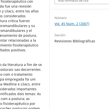
Más formatos de cita
fisioterapéutico con
da fue una revisión
y Lilacs, entre los años
tos considerados
Número
tura crítica fueron
Vol. 45 Núm. 2 (2007)
poromandibulares y su
romandibulares y el
Sección
trenamiento de postura.
star relacionadas a la
Revisiones Bibliográficas
miento fisioterapéutico
tados positivos.
o da literatura a fim de se
osturais sao decorrentes
ão com o tratamento
logia empregada foi um
a Medline e Lilacs, entre
nsiderados importantes
entificados dois temas: As
com a postura; as
 fisioterapêutico por
lterações posturais podem