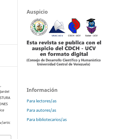
Auspicio
,
Información
 Jardel
OSTURA
Para lectores/as
ONES
Para autores/as
ica
Para bibliotecarios/as
v/artic